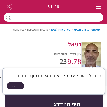
מידרג
...
שיפוץ ועיצוב הבית
>
גגנים מומלצים
>
נתניה והסביבה > גגן מומלץ - דניאל
דניאל
ציון כללי
חוות דעת
23
9.78
שימו לב, אני לא עוסק באיטום גגות בטון שטוחים
חוות דעת
ממוצע
גלריה
אודות
הבנתי
חוות דעת לפי:
הכל
(
23
)
הכי נפוצים
עבודות בגג
מרזבים
טיפ ממידרג