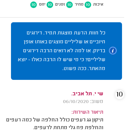
10
10
10
10
איכות
מחיר
זמנים
יחס
כל חוות הדעת מוצגות תמיד. דירוגים
חיוביים או שליליים מוצגים באותו אופן
בדיוק. אז למה לא רואים הרבה דירוגים
שליליים? כי מי שיש לו הרבה כאלו - יוצא
מהאתר. ככה פשוט.
10
שי י. תל אביב.
משוב: 06/10/2020
תיאור השירות:
תיקון גג רעפים כולל החלפה של כמה רעפים
והחלפת פח גלי מתחת לרעפים.