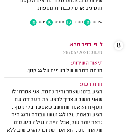
שירות טוב. אנחנו מאוד מרוצים ולכן גם
מזמינים אותו לעבודות נוספות.
10
10
10
10
איכות
מחיר
זמנים
יחס
8
ל. פ. כפר סבא.
משוב: 28/05/2021
תיאור השירות:
הנחה מחדש של רעפים על גג קטן.
חוות דעת:
הגיע בזמן שאמר והיה נחמד. אני אמרתי לו
שאני חושב שצריך לבצע את העבודה עם
מנוף והוא אמר שחושב שאפשר בלי מנוף ,
הגיע ובאמת עלו לגג ועשו עבודה והגג היה
נראה יותר טוב, אבל הייתה נזילה בגשמים
שלאחר מכן. הוא אמר שמוכן להגיע שוב ללא