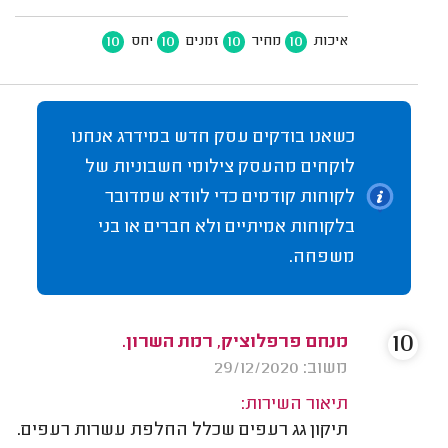
10
10
10
10
איכות
מחיר
זמנים
יחס
כשאנו בודקים עסק חדש במידרג אנחנו
לוקחים מהעסק צילומי חשבוניות של
לקוחות קודמים כדי לוודא שמדובר
בלקוחות אמיתיים ולא חברים או בני
משפחה.
10
מנחם פרפלוציק, רמת השרון.
משוב: 29/12/2020
תיאור השירות:
תיקון גג רעפים שכלל החלפת עשרות רעפים.