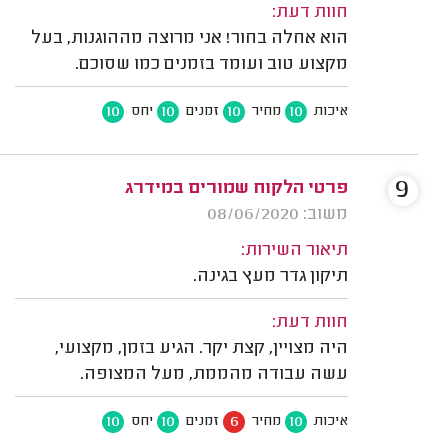
חוות דעת:
הוא אחלה בחור! אני מרוצה מההוגנות, בעל
מקצוע טוב ועומד בזמנים כמו שסוכם.
10
10
10
10
איכות
מחיר
זמנים
יחס
9
פרטי הלקוח שמורים במידרג
משוב: 08/06/2020
תיאור השירות:
תיקון גדר מעץ בגינה.
חוות דעת:
היה מצויין, קצת יקר. הגיע בזמן, מקצועי,
עשה עבודה מהממת, מעל המצופה.
10
10
6
10
איכות
מחיר
זמנים
יחס