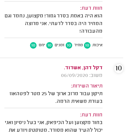
חוות דעת:
הוא היה באמת בסדר גמור! מקצוען, נחמד וגם
המחיר היה בסדר לדעתי. אני מרוצה
מהעבודה!
10
10
10
10
איכות
מחיר
זמנים
יחס
10
דקל דהן, אשדוד.
משוב: 06/09/2020
תיאור השירות:
תיקון עבור מרזב ארוך של 25 מטר לפטהאוז
בעזרת משאית הרמה.
חוות דעת:
בחור מקצוען ועל הכיפאק, אני בעל ניסיון ואני
יכול להעיד שהוא מסודר, מטוקטק ויודע את