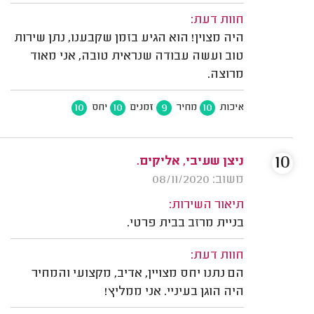
חוות דעת:
היה מצוין! הוא הגיע בזמן שקבענו, נתן שירות
טוב ועשה עבודה שנראית טובה, אני מאוד
מרוצה.
10
10
9
10
איכות
מחיר
זמנים
יחס
10
ניצן שעיבי, אליקים.
משוב: 08/11/2020
תיאור השירות:
בניית מרזב בבית פרטי.
חוות דעת:
הם נתנו יחס מצויין, אדיב, מקצועי והמחיר
היה הוגן בעיניי. אני ממליץ!