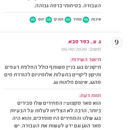
העבודה. בטיחותי ברמה גבוהה.
10
10
10
10
איכות
מחיר
זמנים
יחס
9
ג. ע., כפר סבא.
משוב: 06/10/2020
תיאור השירות:
תיקונים בגג בניין משותף כולל החלפת רעפים
ותיקון ליקויים בתעלות אלומיניום להורדת מים
מהגג, איטום חלונות גג.
חוות דעת:
הוא מאד מקצועי! המחירים שלו סבירים
ביותר, הרבה לא הצליחו לעלות על הבעיות
בגג שלנו והמחירים היו מופרכים, והוא היה
מאד הוגן וגם ידע לעשות את העבודה. יש