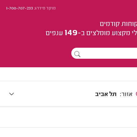
מוקד מידרג:
1-700-707-233
וחות קודמים
149
י מקצוע
מומלצים
ב-
ענפים
אזור:
תל אביב