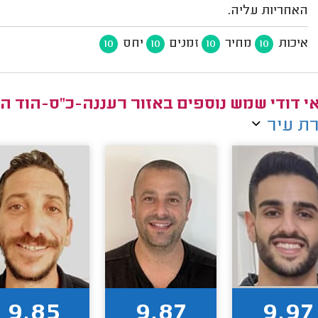
האחריות עליה.
איכות
מחיר
זמנים
יחס
10
10
10
10
י דודי שמש נוספים באזור רעננה-כ"ס-הוד ה
ת עיר
9.85
9.87
9.97