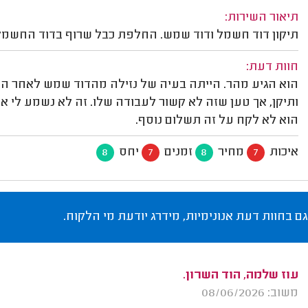
תיאור השירות:
תיקון דוד חשמל ודוד שמש. החלפת כבל שרוף בדוד החשמל
חוות דעת:
הוא הגיע מהר. הייתה בעיה של נזילה מהדוד שמש לאחר התי
ותיקן, אך טען שזה לא קשור לעבודה שלו. זה לא נשמע לי אמי
הוא לא לקח על זה תשלום נוסף.
איכות
מחיר
זמנים
יחס
8
7
8
7
גם בחוות דעת אנונימיות, מידרג יודעת מי הלקוח.
עוז שלמה, הוד השרון.
משוב: 08/06/2026