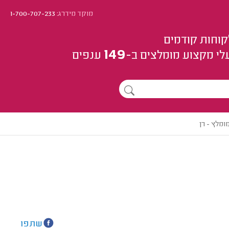
מוקד מידרג:
1-700-707-233
קוחות קודמים
149
לי מקצוע
מומלצים
ב-
ענפים
מלץ - רן
שתפו