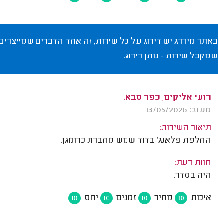
באתר מידרג יש דירוג על כל שירות, זה אחד הדברים שמייצרים
שמקבל שירות - נותן דירוג.
רועי אליקים, כפר סבא.
משוב: 13/05/2026
תיאור השירות:
החלפת פלאנג' בדוד שמש מחברת כרומגן.
חוות דעת:
היה בסדר.
איכות
מחיר
זמנים
יחס
10
10
10
10