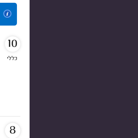
10
כללי
8