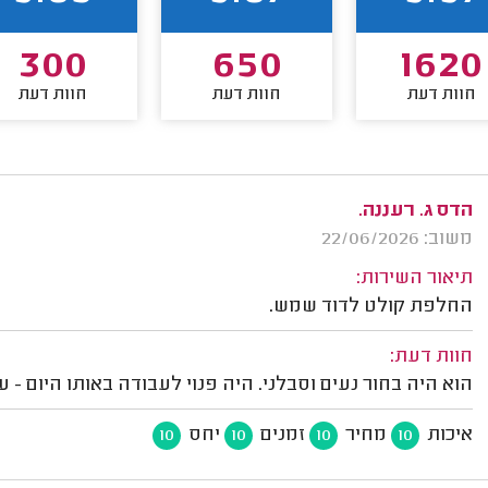
300
650
1620
חוות דעת
חוות דעת
חוות דעת
הדס ג. רעננה.
משוב: 22/06/2026
תיאור השירות:
החלפת קולט לדוד שמש.
חוות דעת:
הוא היה בחור נעים וסבלני. היה פנוי לעבודה באותו היום - ע
איכות
מחיר
זמנים
יחס
10
10
10
10