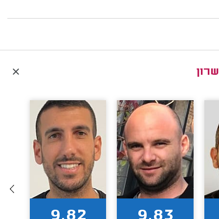
שרון
9.82
9.83