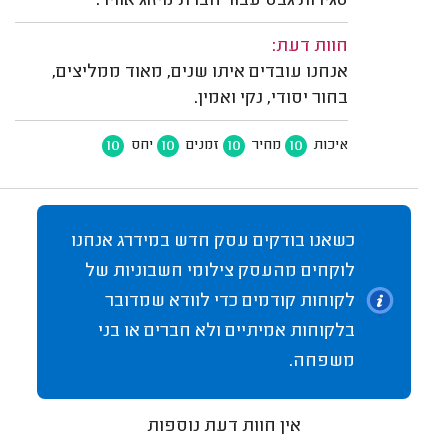
סגירות גבס עבור חברת מיזוג אוויר.
חוות דעת:
אנחנו עובדים איתו שנים, מאוד ממליצים,
בחור יסודי, נקי ואמין.
10
10
10
10
איכות
מחיר
זמנים
יחס
כשאנו בודקים עסק חדש במידרג אנחנו
לוקחים מהעסק צילומי חשבוניות של
לקוחות קודמים כדי לוודא שמדובר
בלקוחות אמיתיים ולא חברים או בני
משפחה.
אין חוות דעת נוספות