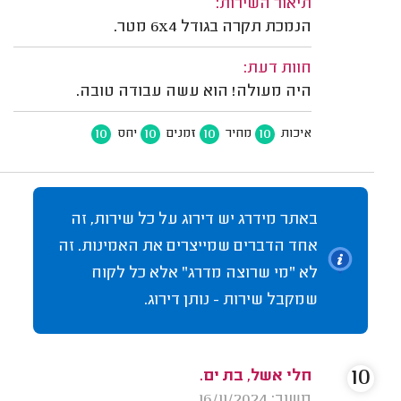
תיאור השירות:
הנמכת תקרה בגודל 6x4 מטר.
חוות דעת:
היה מעולה! הוא עשה עבודה טובה.
10
10
10
10
איכות
מחיר
זמנים
יחס
באתר מידרג יש דירוג על כל שירות, זה
אחד הדברים שמייצרים את האמינות. זה
לא "מי שרוצה מדרג" אלא כל לקוח
שמקבל שירות - נותן דירוג.
10
חלי אשל, בת ים.
משוב: 16/11/2024