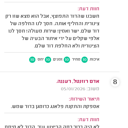
חוות דעת:
חשבנו שהדוד התפוצץ, אבל הוא מצא שזו רק
צינורית והחליף אותה. חסך לנו החלפה של
דוד שלם. ישר ואמין! שירות מעולה! חסך לנו
אלפי שקלים על ידי איתור הבעיה של
הצינורית ולא החלפת דוד שלם.
10
10
10
10
איכות
מחיר
זמנים
יחס
8
אדם רוזנטל, רעננה.
משוב: 05/01/2026
תיאור השירות:
אספקת והתקנת פלאנג כרומגן בדוד שמש.
חוות דעת:
לא היה ברור כמה הביצוע עזר. הדוד לא חימם