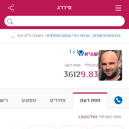
מידרג
...
טכנאים ותיקונים
>
טכנאי דודי שמש מומלצים
>
רעננה-כ"ס-הוד השרון > ט
)
(
6
שגיא
ציון כללי
חוות דעת
3612
9.83
חוות דעת
מחירים
ממוצע
רישו
חוות דעת לפי:
הכל
(
3612
)