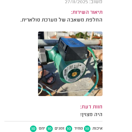
משוב: 27/11/2025
תיאור השירות:
החלפת משאבה של מערכת סולארית.
חוות דעת:
היה מצוין!
10
10
10
10
איכות
מחיר
זמנים
יחס