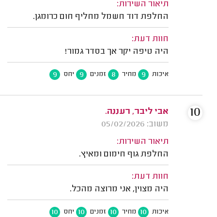
תיאור השירות:
החלפת דוד חשמל מחליף חום כרומגן.
חוות דעת:
היה טיפה יקר אך בסדר גמור!
9
9
8
9
איכות
מחיר
זמנים
יחס
10
אבי ליבר, רעננה.
משוב: 05/02/2026
תיאור השירות:
החלפת גוף חימום ומאיץ.
חוות דעת:
היה מצוין, אני מרוצה מהכל.
10
10
10
10
איכות
מחיר
זמנים
יחס