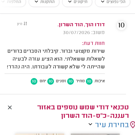
הכי נפוצים
תיקונים
התקנות
החלפות
10
דודו הוך, הוד השרון.
מיון
משוב: 30/07/2026
חוות דעת:
שירות מקצועי וברור. קיבלתי הסברים ברורים
לשאלות ששאלתי. הוא הציע עזרה לבעיה
שהייתה לי שלא קשורה לעבודתו. היה נהדר!
10
10
10
10
איכות
מחיר
זמנים
יחס
טכנאי דודי שמש נוספים באזור
רעננה-כ"ס-הוד השרון
בחירת עיר