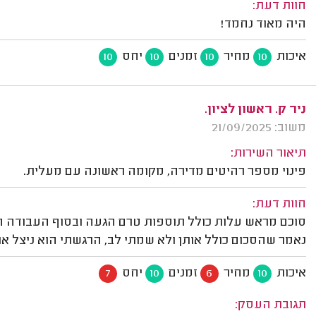
חוות דעת:
היה מאוד נחמד!
איכות
מחיר
זמנים
יחס
10
10
10
10
ניר ק. ראשון לציון.
משוב: 21/09/2025
תיאור השירות:
פינוי מספר רהיטים מדירה, מקומה ראשונה עם מעלית.
חוות דעת:
סוכם מראש עלות כולל תוספות טרם הגעה ובסוף העבודה ה
נאמר שהסכום כולל אותן ולא שמתי לב, הרגשתי הוא ניצל את
איכות
מחיר
זמנים
יחס
7
10
6
10
תגובת העסק: