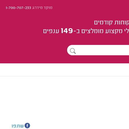
מוקד מידרג:
1-700-707-233
וחות קודמים
149
י מקצוע
מומלצים
ב-
ענפים
שתפו