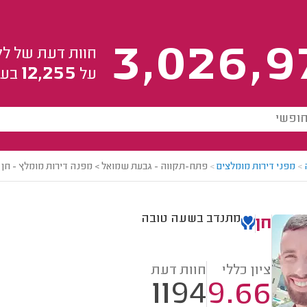
3,026,9
חוות דעת של לק
12,255
על
בעל
>
מפני דירות מומלצים
>
פתח-תקווה - גבעת שמואל > מפנה דירות מומלץ - חן
מתנדב בשעה טובה
חן
ציון כללי
חוות דעת
1194
9.66