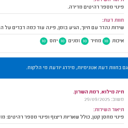
תיאור השירות:
פינוי מספר רהיטים מדירה.
חוות דעת:
שירות נהדר עם חיוך, הגיע בזמן, פינה עוד כמה דברים על הד
איכות
מחיר
זמנים
יחס
10
10
10
10
גם בחוות דעת אנונימיות, מידרג יודעת מי הלקוח.
חיה מילוא, רמת השרון.
משוב: 29/09/2025
תיאור השירות:
פינוי מחסן קטן, כולל שאריות ריצוף ופינוי מספר רהיטים: מזנו