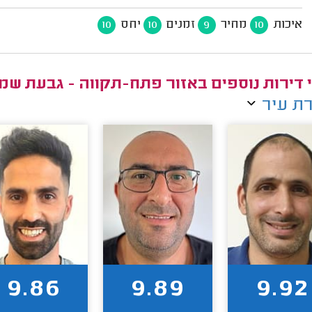
איכות
מחיר
זמנים
יחס
10
10
9
10
 דירות נוספים באזור פתח-תקווה - גבעת שמ
ת עיר
9.86
9.89
9.92