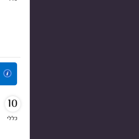
10
כללי