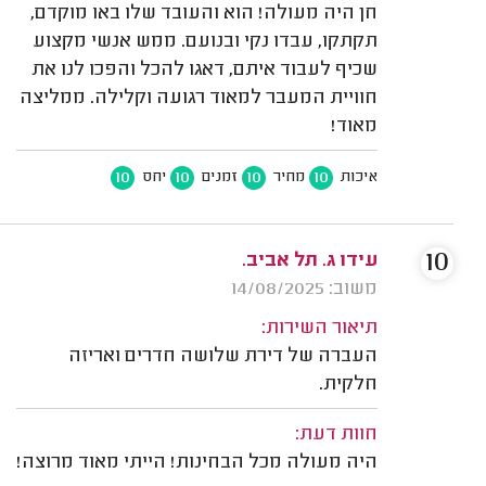
חן היה מעולה! הוא והעובד שלו באו מוקדם,
תקתקו, עבדו נקי ובנועם. ממש אנשי מקצוע
שכיף לעבוד איתם, דאגו להכל והפכו לנו את
חוויית המעבר למאוד רגועה וקלילה. ממליצה
מאוד!
10
10
10
10
איכות
מחיר
זמנים
יחס
10
עידו ג. תל אביב.
משוב: 14/08/2025
תיאור השירות:
העברה של דירת שלושה חדרים ואריזה
חלקית.
חוות דעת:
היה מעולה מכל הבחינות! הייתי מאוד מרוצה!