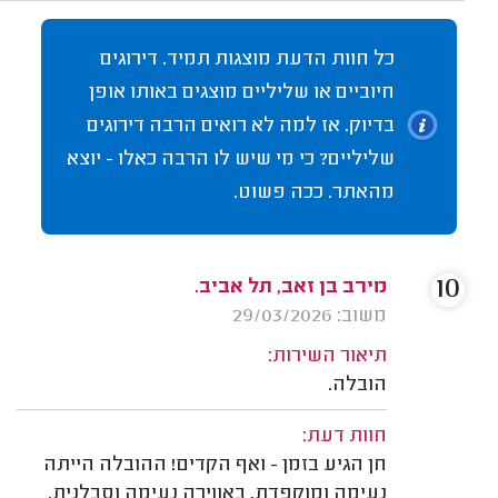
כל חוות הדעת מוצגות תמיד. דירוגים
חיוביים או שליליים מוצגים באותו אופן
בדיוק. אז למה לא רואים הרבה דירוגים
שליליים? כי מי שיש לו הרבה כאלו - יוצא
מהאתר. ככה פשוט.
10
מירב בן זאב, תל אביב.
משוב: 29/03/2026
תיאור השירות:
הובלה.
חוות דעת:
חן הגיע בזמן - ואף הקדים! ההובלה הייתה
נעימה ומוקפדת, באווירה נעימה וסבלנית.