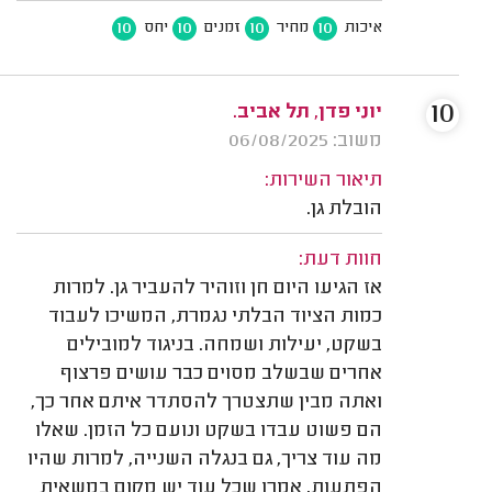
10
10
10
10
איכות
מחיר
זמנים
יחס
10
יוני פדן, תל אביב.
משוב: 06/08/2025
תיאור השירות:
הובלת גן.
חוות דעת:
אז הגיעו היום חן וזוהיר להעביר גן. למרות
כמות הציוד הבלתי נגמרת, המשיכו לעבוד
בשקט, יעילות ושמחה. בניגוד למובילים
אחרים שבשלב מסוים כבר עושים פרצוף
ואתה מבין שתצטרך להסתדר איתם אחר כך,
הם פשוט עבדו בשקט ונועם כל הזמן. שאלו
מה עוד צריך, גם בנגלה השנייה, למרות שהיו
הפתעות, אמרו שכל עוד יש מקום במשאית