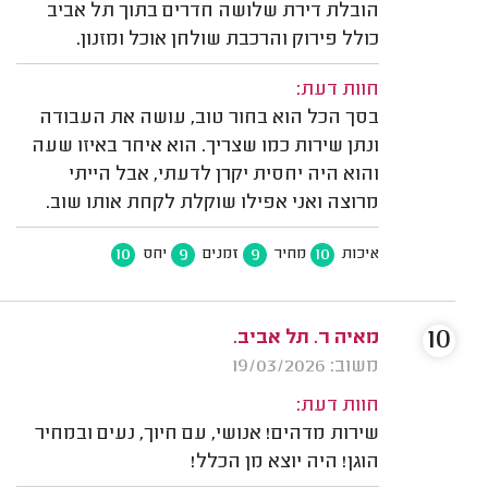
הובלת דירת שלושה חדרים בתוך תל אביב
כולל פירוק והרכבת שולחן אוכל ומזנון.
חוות דעת:
בסך הכל הוא בחור טוב, עושה את העבודה
ונתן שירות כמו שצריך. הוא איחר באיזו שעה
והוא היה יחסית יקרן לדעתי, אבל הייתי
מרוצה ואני אפילו שוקלת לקחת אותו שוב.
10
9
9
10
איכות
מחיר
זמנים
יחס
10
מאיה ר. תל אביב.
משוב: 19/03/2026
חוות דעת:
שירות מדהים! אנושי, עם חיוך, נעים ובמחיר
הוגן! היה יוצא מן הכלל!