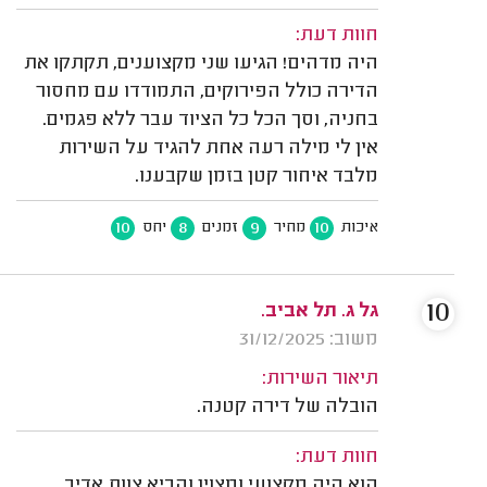
חוות דעת:
היה מדהים! הגיעו שני מקצוענים, תקתקו את
הדירה כולל הפירוקים, התמודדו עם מחסור
בחניה, וסך הכל כל הציוד עבר ללא פגמים.
אין לי מילה רעה אחת להגיד על השירות
מלבד איחור קטן בזמן שקבענו.
10
8
9
10
איכות
מחיר
זמנים
יחס
10
גל ג. תל אביב.
משוב: 31/12/2025
תיאור השירות:
הובלה של דירה קטנה.
חוות דעת:
הוא היה מקצועי ומצוין והביא צוות אדיב