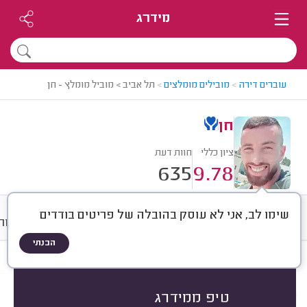
מידרג
עוברים דירה
>
מובילים מומלצים
>
תל אביב > מוביל מומלץ - חן
חן
ציון כללי
חוות דעת
635
9.78
שימו לב, אני לא עוסק בהובלה של פריטים בודדים
חוות דעת
ממוצע
גלריה
אודות
הבנתי
חוות דעת לפי:
הכל
(
635
)
הכי נפוצים
סוג שירות
סוג הובלה
טיפ ממידרג