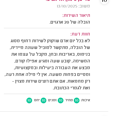
10
משוב: 13/10/2025
תיאור השירות:
הובלה של 20 ארגזים.
חוות דעת:
לא בכל יום אדם שזקוק לשירות דחוף מסוג
של הובלה, מתקשר למוביל שעונה מיידית,
בנימוס, באדיבות ובחן, מקבל על עצמו את
המשימה, קובע שעה ומגיע אפילו קודם,
מבצע את העבודה ביעילות ובמקצועיות,
ומסיים בפחות משעה. אין לי מילה אחת רעה,
רק מחמאות. אם אתם רוצים שירות מצוין -
זאת לגמרי הכתובת.
10
10
10
10
איכות
מחיר
זמנים
יחס