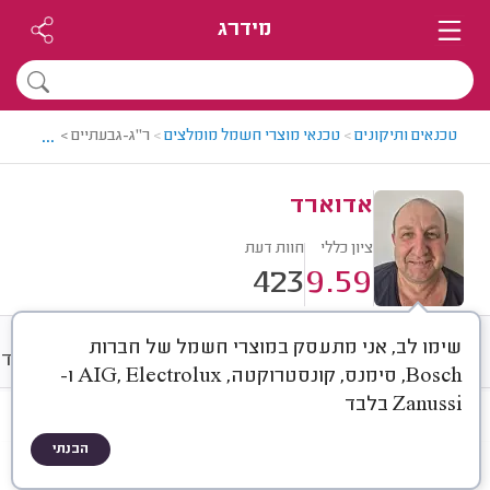
מידרג
...
טכנאים ותיקונים
>
טכנאי מוצרי חשמל מומלצים
>
ר"ג-גבעתיים > טכנאי מו
אדוארד
ציון כללי
חוות דעת
423
9.59
שימו לב, אני מתעסק במוצרי חשמל של חברות
חוות דעת
מחירים
ממוצע
אודו
Bosch, סימנס, קונסטרוקטה, AIG, Electrolux ו-
Zanussi בלבד
חוות דעת לפי:
הכל
(
423
)
הבנתי
הכי נפוצים
לפי מכשיר
לפי מותג