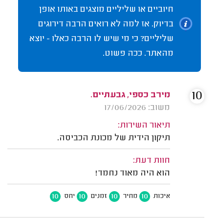
חיוביים או שליליים מוצגים באותו אופן
בדיוק. אז למה לא רואים הרבה דירוגים
שליליים? כי מי שיש לו הרבה כאלו - יוצא
מהאתר. ככה פשוט.
10
מירב כספי, גבעתיים.
משוב: 17/06/2026
תיאור השירות:
תיקון הידית של מכונת הכביסה.
חוות דעת:
הוא היה מאוד נחמד!
10
10
10
10
איכות
מחיר
זמנים
יחס