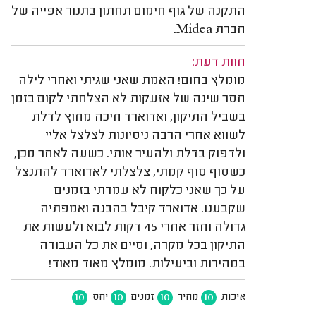
התקנה של גוף חימום תחתון בתנור אפייה של
חברת Midea.
חוות דעת:
מומלץ בחום! האמת שאני שגיתי ואחרי לילה
חסר שינה של אזעקות לא הצלחתי לקום בזמן
בשביל התיקון, ואדוארד חיכה מחוץ לדלת
לשווא אחרי הרבה ניסיונות לצלצל אליי
ולדפוק בדלת ולהעיר אותי. כשעה לאחר מכן,
כשסוף סוף קמתי, צלצלתי לאדוארד להתנצל
על כך שאני כלקוח לא עמדתי בזמנים
שקבענו. אדוארד קיבל בהבנה ואמפתיה
גדולה וחזר אחרי 45 דקות לבוא ולעשות את
התיקון בכל מקרה, וסיים את כל העבודה
במהירות וביעילות. מומלץ מאוד מאוד!
10
10
10
10
איכות
מחיר
זמנים
יחס