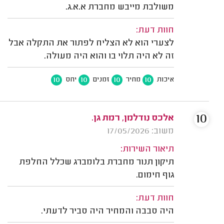
משולבת מייבש מחברת א.א.ג.
חוות דעת:
לצערי הוא לא הצליח לפתור את התקלה אבל
זה לא היה תלוי בו והוא היה מעולה.
10
10
10
10
איכות
מחיר
זמנים
יחס
10
אלכס נודלמן, רמת גן.
משוב: 17/05/2026
תיאור השירות:
תיקון תנור מחברת בלומברג שכלל החלפת
גוף חימום.
חוות דעת:
היה סבבה והמחיר היה סביר לדעתי.