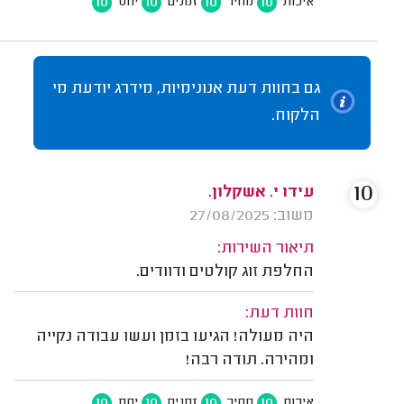
10
10
10
10
איכות
מחיר
זמנים
יחס
גם בחוות דעת אנונימיות, מידרג יודעת מי
הלקוח.
10
עידו י. אשקלון.
משוב: 27/08/2025
תיאור השירות:
החלפת זוג קולטים ודוודים.
חוות דעת:
היה מעולה! הגיעו בזמן ועשו עבודה נקייה
ומהירה. תודה רבה!
10
10
10
10
איכות
מחיר
זמנים
יחס