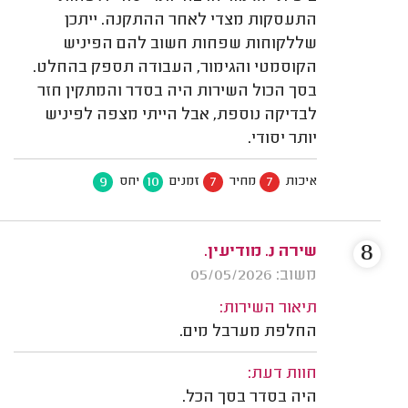
התעסקות מצדי לאחר ההתקנה. ייתכן
שללקוחות שפחות חשוב להם הפיניש
הקוסמטי והגימור, העבודה תספק בהחלט.
בסך הכול השירות היה בסדר והמתקין חזר
לבדיקה נוספת, אבל הייתי מצפה לפיניש
יותר יסודי.
9
10
7
7
איכות
מחיר
זמנים
יחס
8
שירה נ. מודיעין.
משוב: 05/05/2026
תיאור השירות:
החלפת מערבל מים.
חוות דעת:
היה בסדר בסך הכל.