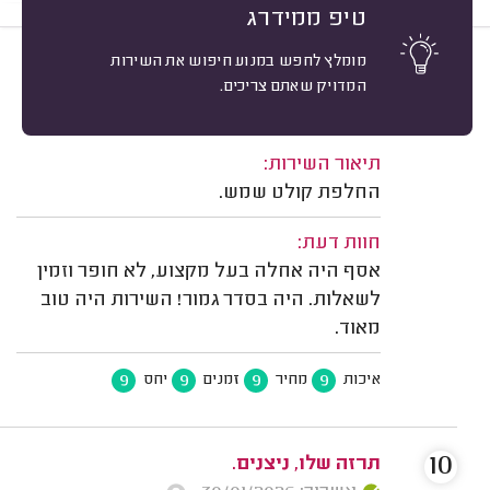
טיפ ממידרג
מומלץ לחפש במנוע חיפוש את השירות
9
ניר סאן, אשקלון.
מיון
המדויק שאתם צריכים.
אשרור: 19/07/2026
משוב: 27/04/2026
תיאור השירות:
החלפת קולט שמש.
חוות דעת:
אסף היה אחלה בעל מקצוע, לא חופר וזמין
לשאלות. היה בסדר גמור! השירות היה טוב
מאוד.
9
9
9
9
איכות
מחיר
זמנים
יחס
10
תרזה שלו, ניצנים.