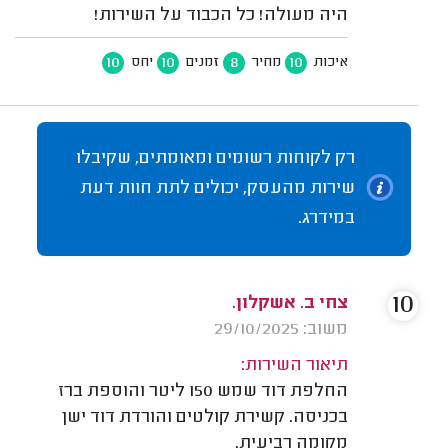
היה מעולה! כל הכבוד על השירות!
10
10
8
10
איכות
מחיר
זמנים
יחס
רק לקוחות רשומים ומאומתים, שקיבלו
שירות מהעסק, יכולים לתת חוות דעת
במידרג.
10
צחי ב. אשקלון.
משוב: 29/10/2025
תיאור השירות:
החלפת דוד שמש 150 ליטר והוספת ברז
בכניסה. קשירת קולטים והורדת דוד ישן
מקומה רביעית.