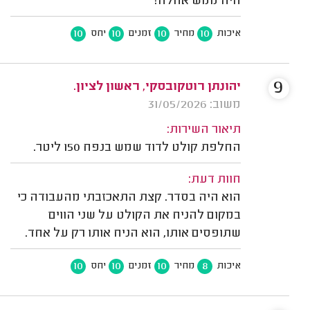
היה ממש אחלה!
10
10
10
10
איכות
מחיר
זמנים
יחס
9
יהונתן רוטקובסקי, ראשון לציון.
משוב: 31/05/2026
תיאור השירות:
החלפת קולט לדוד שמש בנפח 150 ליטר.
חוות דעת:
הוא היה בסדר. קצת התאכזבתי מהעבודה כי
במקום להניח את הקולט על שני הווים
שתופסים אותו, הוא הניח אותו רק על אחד.
10
10
10
8
איכות
מחיר
זמנים
יחס