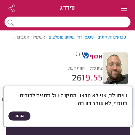
מידרג
...
טכנאים ותיקונים
>
טכנאי דודי שמש מומלצים
>
אשקלון והסביבה > טכנאי 
)
(
1
אסף
ציון כללי
חוות דעת
261
9.55
שימו לב, אני לא מבצע התקנה של מתגים לדודים.
חוות דעת
מחירים
ממוצע
גלרי
בנוסף, לא עובד בשבת.
הבנתי
חוות דעת לפי:
הכל
(
261
)
הכי נפוצים
תיקונים
התקנות
החלפות