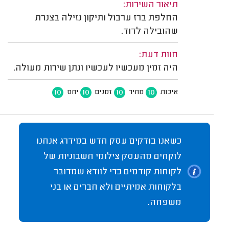
תיאור השירות:
החלפת ברז ערבול ותיקון נזילה בצנרת
שהובילה לדוד.
חוות דעת:
היה זמין מעכשיו לעכשיו ונתן שירות מעולה.
10
10
10
10
איכות
מחיר
זמנים
יחס
כשאנו בודקים עסק חדש במידרג אנחנו
לוקחים מהעסק צילומי חשבוניות של
לקוחות קודמים כדי לוודא שמדובר
בלקוחות אמיתיים ולא חברים או בני
משפחה.