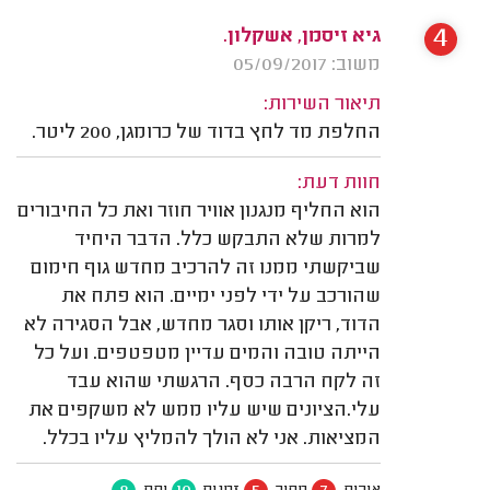
4
גיא זיסמן, אשקלון.
משוב: 05/09/2017
תיאור השירות:
החלפת מד לחץ בדוד של כרומגן, 200 ליטר.
חוות דעת:
הוא החליף מנגנון אוויר חוזר ואת כל החיבורים
למרות שלא התבקש כלל. הדבר היחיד
שביקשתי ממנו זה להרכיב מחדש גוף חימום
שהורכב על ידי לפני ימיים. הוא פתח את
הדוד, ריקן אותו וסגר מחדש, אבל הסגירה לא
הייתה טובה והמים עדיין מטפטפים. ועל כל
זה לקח הרבה כסף. הרגשתי שהוא עבד
עלי.הציונים שיש עליו ממש לא משקפים את
המציאות. אני לא הולך להמליץ עליו בכלל.