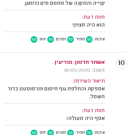
קנייה והתקנה של מחמם מים כרומגן.
חוות דעת:
הוא היה מצוין!
10
10
10
10
איכות
מחיר
זמנים
יחס
10
אשחר חרמון, מודיעין.
משוב: 18/05/2026
תיאור השירות:
אספקת והחלפת גוף חימום ותרמוסטט בדוד
חשמל.
חוות דעת:
אסף היה מעולה!
10
10
10
10
איכות
מחיר
זמנים
יחס