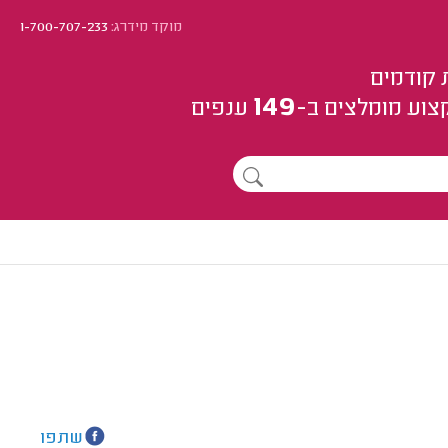
מוקד מידרג:
1-700-707-233
 קודמים
149
צוע
מומלצים
ב-
ענפים
שתפו