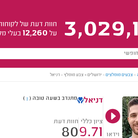
3,029,
חוות דעת של לקוחות
12,260
על
בעלי מק
>
צבעים מומלצים
>
ירושלים > צבע מומלץ - דניאל
מתנדב בשעה טובה
(
)
1
דניאל
ציון כללי
חוות דעת
80
9.71
וידאו