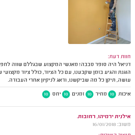
חוות דעת:
דניאל היה סופר סבבה! מאנשי המקצוע שבגללם שווה לחפש 
הוגנת והגיע בזמן שקבענו, עם כל הציוד, כולל ציוד מקצועי
עושה, תיקן כל מה שביקשנו, ודאג לניקיון אחרי העבודה.
איכות
מחיר
זמנים
יחס
10
10
10
10
אילנית ירמיהו, רחובות.
משוב: 16/01/2018