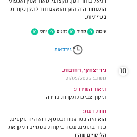
דניאל בחור הגון, מקצועי, מאוד אמין ואכפתי.
התמחור היה הוגן והוא גם חזר לתקן נקודות
בעייתיות.
10
9
10
9
איכות
מחיר
זמנים
יחס
גירסאות
10
ניר יצחקי, רחובות.
משוב: 21/05/2026
תיאור השירות:
תיקון וצביעת תקרות בדירה.
חוות דעת:
הוא היה בסר גמור! בנוסף, הוא היה מקסים,
עמד בזמנים, עשה ביקורת פעמיים ותיקן את
הליקויים שהיו.