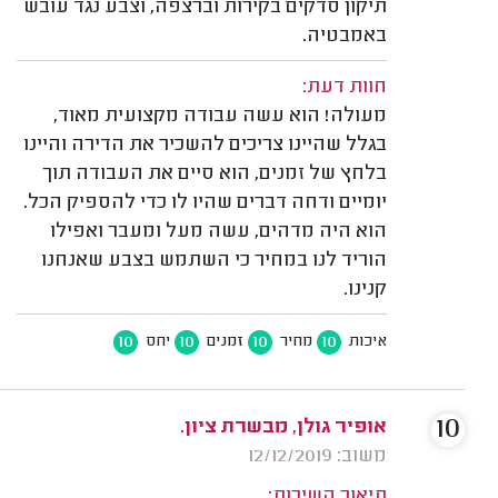
תיקון סדקים בקירות וברצפה, וצבע נגד עובש
באמבטיה.
חוות דעת:
מעולה! הוא עשה עבודה מקצועית מאוד,
בגלל שהיינו צריכים להשכיר את הדירה והיינו
בלחץ של זמנים, הוא סיים את העבודה תוך
יומיים ודחה דברים שהיו לו כדי להספיק הכל.
הוא היה מדהים, עשה מעל ומעבר ואפילו
הוריד לנו במחיר כי השתמש בצבע שאנחנו
קנינו.
10
10
10
10
איכות
מחיר
זמנים
יחס
10
אופיר גולן, מבשרת ציון.
משוב: 12/12/2019
תיאור השירות: