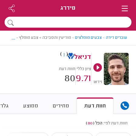
מידרג
...
עוברים דירה
>
צבעים מומלצים
>
מודיעין והסביבה > צבע מומלץ - דניאל
)
(
1
דניאל
ציון כללי
חוות דעת
80
9.71
וידאו
חוות דעת
מחירים
ממוצע
גלרי
חוות דעת לפי:
הכל
(
80
)