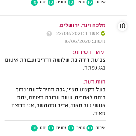
10
10
10
10
איכות
מחיר
זמנים
יחס
10
מלכה וינד, ירושלים.
אשרור: 22/08/2021
משוב: 16/06/2020
תיאור השירות:
צביעת דירה בת שלושה חדרים ועבודת איטום
בגג נפתח.
חוות דעת:
בעל מקצוע מצוין, גבה מחיר לדעתי נמוך
ביחס לאחרים, עשה עבודה מצוינת, יחס
אנושי טוב מאוד, אדיב ומתחשב, אני מרוצה
מאוד.
10
10
10
10
איכות
מחיר
זמנים
יחס