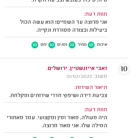
טיח, טיפול בעובש וצביעת תקרה.
חוות דעת:
אני מרוצה עד השמיים! הוא עשה הכול
ביעילות ובצורה מסודרת ונקייה.
10
10
10
10
איכות
מחיר
זמנים
יחס
10
זאבי אייזנשטיין, ירושלים.
משוב: 21/02/2022
תיאור השירות:
צביעת דירה ושיפוץ חדרי שירותים ומקלחת.
חוות דעת:
היה מעולה, מאוד זמין ומקצועי. עמד מאחורי
המילה שלו. אני מאוד מרוצה.