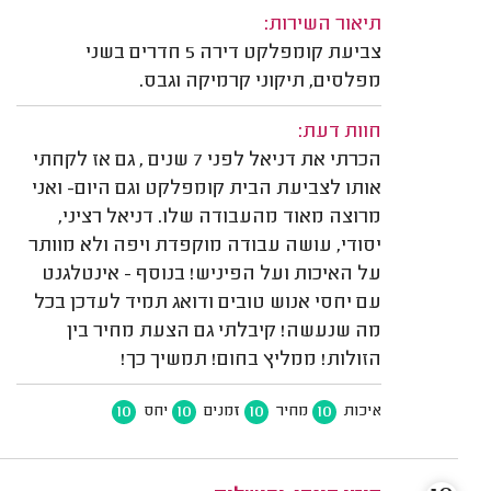
תיאור השירות:
צביעת קומפלקט דירה 5 חדרים בשני
מפלסים, תיקוני קרמיקה וגבס.
חוות דעת:
הכרתי את דניאל לפני 7 שנים , גם אז לקחתי
אותו לצביעת הבית קומפלקט וגם היום- ואני
מרוצה מאוד מהעבודה שלו. דניאל רציני,
יסודי, עושה עבודה מוקפדת ויפה ולא מוותר
על האיכות ועל הפיניש! בנוסף - אינטלגנט
עם יחסי אנוש טובים ודואג תמיד לעדכן בכל
מה שנעשה! קיבלתי גם הצעת מחיר בין
הזולות! ממליץ בחום! תמשיך כך!
10
10
10
10
איכות
מחיר
זמנים
יחס