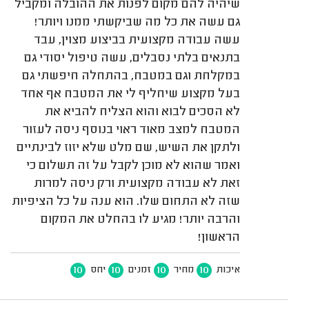
שיהיה להם מקום לפנות את ההובלה ומקביל
גם עשה את כל מה שביקשתי ממנו ויותר!
עשה עבודה מקצועית בביצוע מצוין, עבד
בתנאים בלתי נסבלים, עשה טיפול יסודי גם
במקלחת וגם במטבח, בהתחלה חיפשתי גם
בעל מקצוע שיחליף לי את המטבח אף אחד
לא הסכים לבוא והוא הצליח להביא את
המטבח למצב מאוד ראוי בנוסף ניסה לעזור
ולתקן את השיש, שם מלט שלא יזוז לבינתיים
ואמר שהוא לא מוכן לקבל על זה תשלום כי
זאת לא עבודה מקצועית ורק ניסה למרות
שזה לא התחום שלו. הוא ענה על כל הציפיות
והרבה יותר! מגיע לו בהחלט את המקום
הראשון!
10
10
10
10
איכות
מחיר
זמנים
יחס