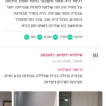
דניאל היה מאוד מקצועי, נחמד ואמין. סיכמנו
על מחיר וזה מה שלקח למרות שהייתה יותר
עבודה ממה שציפה. היה בסדר מבחינת
הזמנים, הכול היה טוב, עבד נקי ומסודר
והתחשב בנו שהיינו באותו זמן בבית.
10
10
10
10
איכות
מחיר
זמנים
יחס
10
אילנית ירמיהו, רחובות.
משוב: 16/01/2018
תיאור השירות:
עבודה גדולה בבית שכללה עבודות צבע וטיח,
חציבות וקרנים בקירות.