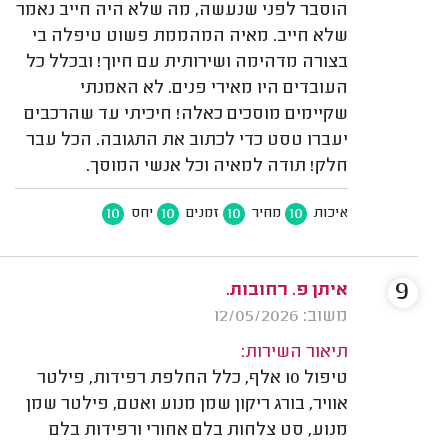
הוסבר לפני שנעשה, מה שלא היה חייב נאמר
שלא חייב. מאיה המהממת פשוט טיפלה בי
בצורה מדהימה ושירותית עם חיוך! ובכלל כל
העובדים היו מאירי פנים. לא האמנתי
שקיימים מוסכים כאלה! חיכיתי עד שהרכבים
יעברו טסט כדי לכתוב את התגובה. הכל עבר
חלק! תודה למאיה וכל אנשי המוסך.
10
10
10
10
איכות
מחיר
זמנים
יחס
9
איתן פ. רחובות.
משוב: 12/05/2026
תיאור השירות:
טיפול 10 אלף, כלל החלפת רפידות, פילטר
אוויר, בורג ריקון שמן מנוע ואטם, פילטר שמן
מנוע, סט צלחות בלם אחורי ורפידות בלם