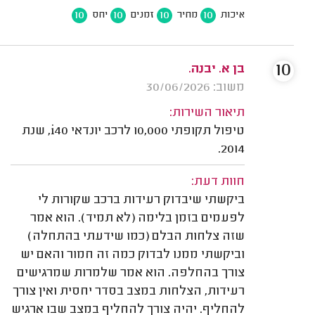
10
10
10
10
איכות
מחיר
זמנים
יחס
10
בן א. יבנה.
משוב: 30/06/2026
תיאור השירות:
טיפול תקופתי 10,000 לרכב יונדאי i40, שנת
2014.
חוות דעת:
ביקשתי שיבדוק רעידות ברכב שקורות לי
לפעמים בזמן בלימה (לא תמיד). הוא אמר
שזה צלחות הבלם (כמו שידעתי בהתחלה)
וביקשתי ממנו לבדוק כמה זה חמור והאם יש
צורך בהחלפה. הוא אמר שלמרות שמרגישים
רעידות, הצלחות במצב בסדר יחסית ואין צורך
להחליף. יהיה צורך להחליף במצב שבו ארגיש