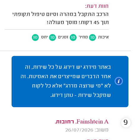
חוות דעת:
הרכב התקבל במהרה וסיום טיפול תקופתי
תוך 45 דקות! מוסך מעולה!
10
10
10
10
איכות
מחיר
זמנים
יחס
באתר מידרג יש דירוג על כל שירות, זה
אחד הדברים שמייצרים את האמינות. זה
לא "מי שרוצה מדרג" אלא כל לקוח
שמקבל שירות - נותן דירוג.
9
Fainshtein A. רחובות.
משוב: 26/07/2026