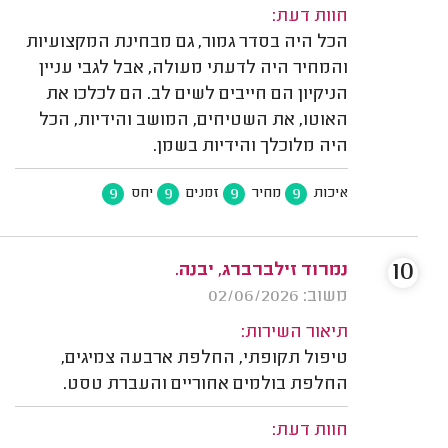
חוות דעת:
הכל היה בסדר גמור, גם מבחינת המקצועיות
והמחיר היה לדעתי מעולה, אבל לגבי עניין
הניקיון הם חייבים לשים לב. הם לכלכו את
האוטו, את השטיחים, המושב והידיות, הכל
היה מלוכלך והידיות בשמן.
9
9
9
9
איכות
מחיר
זמנים
יחס
10
נמרוד זילברברג, יבנה.
משוב: 02/06/2026
תיאור השירות:
טיפול תקופתי, החלפת ארבעה צמיגים,
החלפת בולמים אחוריים והעברת טסט.
חוות דעת: