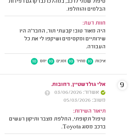
טיפול שנתי לרכב, במהלכו נבדקו גם רפידות
הבלמים והוחלפו.
חוות דעת:
היה מאוד טוב! קבעתי תור, החבר'ה היו
שירותיים ומקסימים ושיקפו לי את כל
העבודה.
10
10
10
10
איכות
מחיר
זמנים
יחס
9
אלי גולדשטיין, רחובות.
אשרור: 03/06/2026
משוב: 05/03/2026
תיאור השירות:
טיפול תקופתי, החלפת מצבר ותיקון רעשים
ברכב מסוג Toyota.