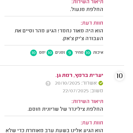
תיאור השירות:
החלפת מנעול.
חוות דעת:
הוא היה מאוד נחמד! הגיע מהר וסיים את
העבודה צ'יק צ'אק.
10
10
9
10
איכות
מחיר
זמנים
יחס
10
יערית ברמץ, רמת גן.
אשרור: 20/10/2025
משוב: 22/07/2025
תיאור השירות:
החלפת צילינדר של שריונית חוסם.
חוות דעת:
הוא הגיע אלינו בשעת ערב מאוחרת כדי שלא