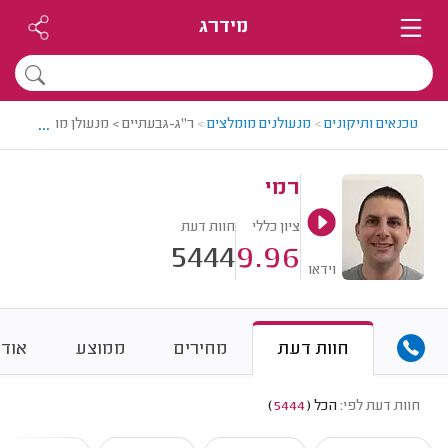
מידרג
...
טכנאים ותיקונים
>
מנעולנים מומלצים
>
ר"ג-גבעתיים > מנעולן מומלץ - רמי
רמי
ציון כללי
חוות דעת
5444
9.96
וידאו
חוות דעת
מחירים
ממוצע
אודו
חוות דעת לפי:
הכל
(
5444
)