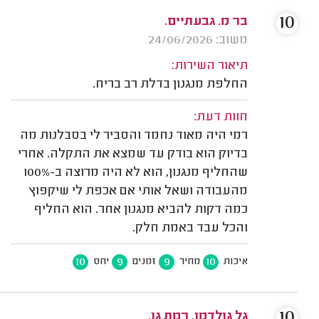
10
בר מ. גבעתיים.
משוב: 24/06/2026
תיאור השירות:
החלפת מנגנון בדלת רב בריח.
חוות דעת:
רמי היה מאוד נחמד והסביר לי בסבלנות מה
בדיוק הוא בודק עד שמצא את התקלה. אחרי
שהחליף מנגנון, הוא לא היה מרוצה ב-100%
מהעבודה ושאל אותי אם אכפת לי שיקפוץ
כמה דקות להביא מנגנון אחר. הוא החליף
והכל עבד באמת חלק.
10
9
9
10
איכות
מחיר
זמנים
יחס
10
גל גולדמן, רמת גן.