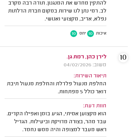
להתקין מחדש את המנגנון. תודה רבה מקרב
לב. רמי נתן לנו שירות במקום חברת הדלתות
נפלא, אדיב, מקצועי ואנושי.
10
10
איכות
יחס
10
לירן כהן, רמת גן.
משוב: 04/02/2026
תיאור השירות:
החלפת מנעול פלדלת והחלפת מנעול תיבת
דואר כולל 5 מפתחות.
חוות דעת:
הוא מקצוען אמיתי, הגיע בזמן ואפילו הקדים.
עבד מהר, בצורה מדויקת וביעילות. הגדיל
ראש מעבר למצופה והיה ממש נחמד.