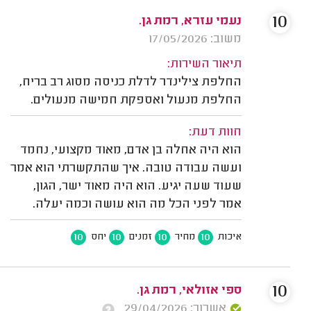
10
נעמי עזרא, רמת גן.
משוב: 17/05/2026
תיאור השירות:
החלפת צילינדר לדלת כניסה מסוג רב בריח,
החלפת מנעול ואספקת חמישה מנעולים.
חוות דעת:
הוא היה אחלה בן אדם, מאוד מקצועי, נחמד
ועשה עבודה טובה. איך שהתקשרתי הוא אמר
שעוד שעה יגיע. הוא היה מאוד ישר, הגון,
אמר לפני הכל מה הוא עושה וכמה יעלה.
10
10
10
10
איכות
מחיר
זמנים
יחס
10
ספי אזולאי, רמת גן.
אשרור: 29/04/2026