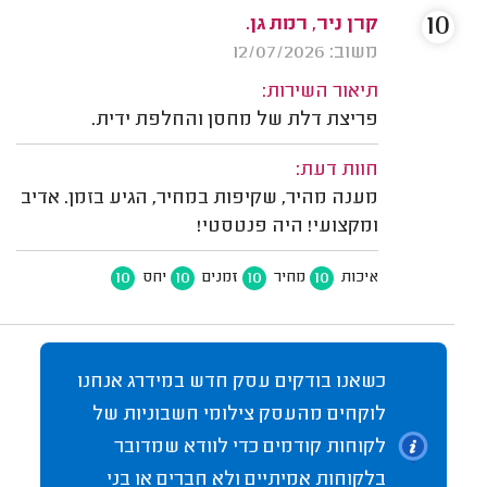
10
קרן ניר, רמת גן.
משוב: 12/07/2026
תיאור השירות:
פריצת דלת של מחסן והחלפת ידית.
חוות דעת:
מענה מהיר, שקיפות במחיר, הגיע בזמן. אדיב
ומקצועי! היה פנטסטי!
10
10
10
10
איכות
מחיר
זמנים
יחס
כשאנו בודקים עסק חדש במידרג אנחנו
לוקחים מהעסק צילומי חשבוניות של
לקוחות קודמים כדי לוודא שמדובר
בלקוחות אמיתיים ולא חברים או בני