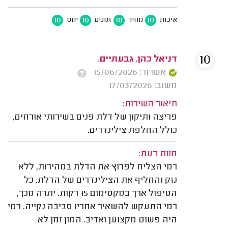
10
10
10
10
איכות
מחיר
זמנים
יחס
10
דניאל כהן, גבעתיים.
אשרור: 15/06/2026
משוב: 17/03/2026
תיאור השירות:
פריצה ותיקון של דלת פנים בשירותי אורחים,
כולל החלפת צילינדרים.
חוות דעת:
רמי הצליח לפרוץ את הדלת במהירות, ללא
נזק והחליף את הצילינדרים של הדלת. כל
הטיפול ארך במקסימום 15 דקות. יתרה מכך,
רמי התעקש להשאיר אחריו סביבה נקייה. רמי
היה פשוט מקצוען ואדיב. המון זמן לא