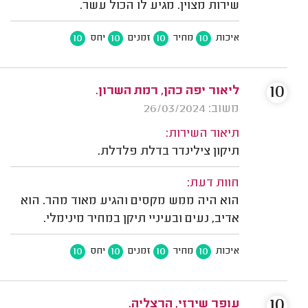
שירות מצוין. מגיע לו הכול עשר.
10
10
10
10
איכות
מחיר
זמנים
יחס
10
ליאור יפה כהן, רמת השרון.
משוב: 26/03/2024
תיאור השירות:
תיקון צילינדר בדלת פלדלת.
חוות דעת:
הוא היה ממש מקסים והגיע מאוד מהר. הוא
אדיב, נעים ובעיניי תיקן במחיר מינימלי.
10
10
10
10
איכות
מחיר
זמנים
יחס
10
עופר שירזי, הרצליה.