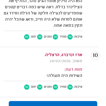
הוא היה מיליון אחוז! הגיע מהר, החליף את
הצילינדר בדלת. ראה שיש כמה דברים קטנים
שמפריעים לנעילה חלקה של הדלת וסידר גם
אותם למרות שלא היה חייב, ודאג שהכל יהיה
תקין במאה אחוז.
10
10
10
10
איכות
מחיר
זמנים
יחס
10
ארז זנדברג, הרצליה.
משוב: 24/02/2026
חוות דעת:
השירות היה מעולה!
10
10
10
10
איכות
מחיר
זמנים
יחס