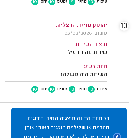
10
10
9
10
איכות
מחיר
זמנים
יחס
10
יהונתן מויזה, הרצליה.
משוב: 03/02/2026
תיאור השירות:
שירות מהיר ויעיל.
חוות דעת:
השירות היה מעולה!
10
10
10
10
איכות
מחיר
זמנים
יחס
כל חוות הדעת מוצגות תמיד. דירוגים
חיוביים או שליליים מוצגים באותו אופן
בדיוק. אז למה לא רואים הרבה דירוגים