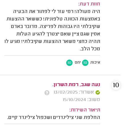
חוות דעת:
היה מעולה! רמי עזר לי לפתור את הבעיה
באמצעות הכוונה טלפונית! כששאר ההצעות
שקיבלתי היו גבוהות לפריצה. מדובר באדם
אמין שגם ציין שאם יצטרך להגיע העלות
תהיה כחצי משאר ההצעות שקיבלתי! מגיע לו
מכל הלב.
10
10
איכות
יחס
10
נעה שגב, רמת השרון.
אשרור: 13/02/2025
משוב: 15/10/2024
תיאור השירות:
החלפת שני צילינדרים ושכפול צילינדר קיים.