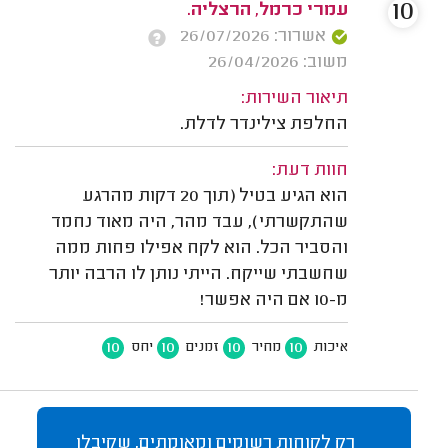
10
עמרי כרמל, הרצליה.
אשרור: 26/07/2026
משוב: 26/04/2026
תיאור השירות:
החלפת צילינדר לדלת.
חוות דעת:
הוא הגיע בטיל (תוך 20 דקות מהרגע
שהתקשרתי), עבד מהר, היה מאוד נחמד
והסביר הכל. הוא לקח אפילו פחות ממה
שחשבתי שייקח. הייתי נותן לו הרבה יותר
מ-10 אם היה אפשר!
10
10
10
10
איכות
מחיר
זמנים
יחס
רק לקוחות רשומים ומאומתים, שקיבלו