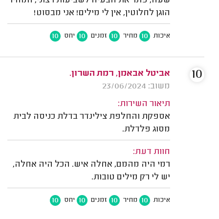
שעה, פתר את הבעיה לשביעות רצוני, המחיר
הוגן לחלוטין, אין לי מילים! אני מבסוט!
10
10
10
10
איכות
מחיר
זמנים
יחס
10
אביטל אבאמן, רמת השרון.
משוב: 23/06/2024
תיאור השירות:
אספקת והחלפת צילינדר בדלת כניסה לבית
מסוג פלדלת.
חוות דעת:
רמי היה מהמם, אחלה איש. הכל היה אחלה,
יש לי רק מילים טובות.
10
10
10
10
איכות
מחיר
זמנים
יחס