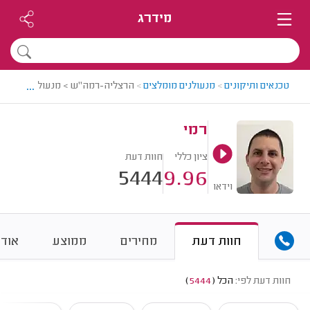
מידרג
...
טכנאים ותיקונים
>
מנעולנים מומלצים
>
הרצליה-רמה"ש > מנעולן מומלץ - 
רמי
ציון כללי
חוות דעת
5444
9.96
וידאו
חוות דעת
מחירים
ממוצע
אודו
חוות דעת לפי:
הכל
(
5444
)