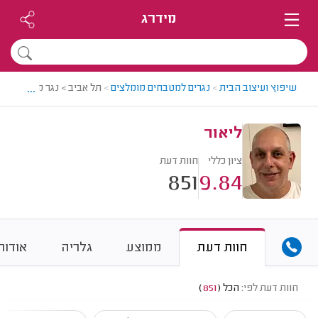
מידרג
...
שיפוץ ועיצוב הבית
>
נגרים למטבחים מומלצים
>
תל אביב > נגר מטבחים מומ
ליאור
ציון כללי
חוות דעת
851
9.84
חוות דעת
ממוצע
גלריה
אודות
חוות דעת לפי:
הכל
(
851
)