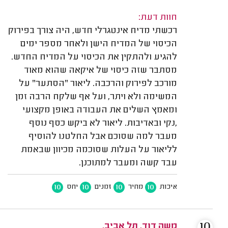
חוות דעת:
רכשתי מדיח אינטגרלי חדש, היה צורך בפירוק
הכיסוי של המדיח הישן ולאחר מספר ימים
להגיע ולהתקין את הכיסוי על המדיח החדש.
מסתבר שזה כיסוי של איקאה שהוא מאוד
מורכב לפירוק והרכבה. ליאור "הסתער" על
המשימה ולא ויתר, ועל אף שלקח הרבה זמן
ומאמץ השלים את העבודה באופן מקצועי
,נקי ובאדיבות. ליאור לא ביקש כסף נוסף
מעבר למה שסוכם אבל החלטנו להוסיף
לליאור על העלות שסוכמה מכיוון שבאמת
עבד קשה ומעבר למתוכנן.
10
10
10
10
איכות
מחיר
זמנים
יחס
10
משה דוד, תל אביב.