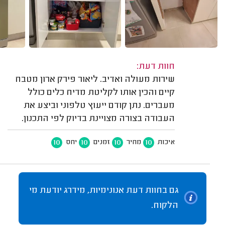
חוות דעת:
שירות מעולה ואדיב. ליאור פירק ארון מטבח
קיים והכין אותו לקליטת מדיח כלים כולל
מעברים. נתן קודם ייעוץ טלפוני וביצע את
העבודה בצורה מצויינת בדיוק לפי התכנון.
10
10
10
10
איכות
מחיר
זמנים
יחס
גם בחוות דעת אנונימיות, מידרג יודעת מי
הלקוח.