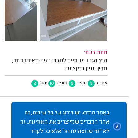
חוות דעת:
הוא הגיע פעמיים למדוד והיה מאוד נחמד,
מבין עניין ומקצועי.
9
10
9
9
איכות
מחיר
זמנים
יחס
באתר מידרג יש דירוג על כל שירות, זה
אחד הדברים שמייצרים את האמינות. זה
לא "מי שרוצה מדרג" אלא כל לקוח