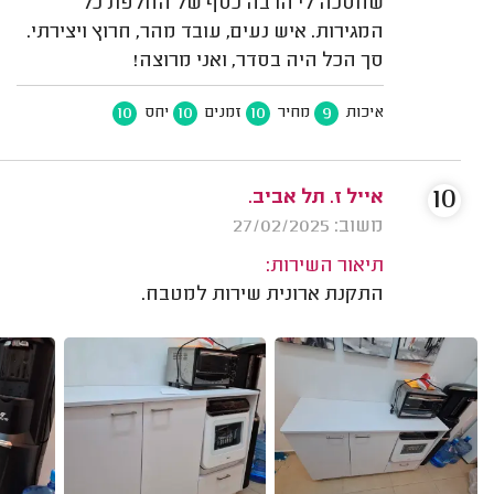
שחסכה לי הרבה כסף של החלפת כל
המגירות. איש נעים, עובד מהר, חרוץ ויצירתי.
סך הכל היה בסדר, ואני מרוצה!
10
10
10
9
איכות
מחיר
זמנים
יחס
10
אייל ז. תל אביב.
משוב: 27/02/2025
תיאור השירות:
התקנת ארונית שירות למטבח.