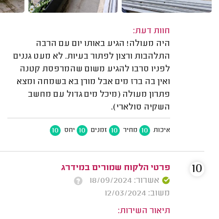
חוות דעת:
היה מעולה! הגיע באותו יום עם הרבה
התלהבות ורצון לפתור בעיות. לא מעט גננים
לפניו סרבו להגיע משום שהמרפסת קטנה
ואין בה ברז מים אבל מורן בא בשמחה ומצא
פתרון מעולה (מיכל מים גדול עם מחשב
השקיה סולארי).
10
10
10
10
איכות
מחיר
זמנים
יחס
10
פרטי הלקוח שמורים במידרג
אשרור: 18/09/2024
משוב: 12/03/2024
תיאור השירות: