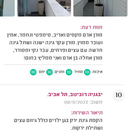
חוות דעת:
מורן אדם מקסים ואדיב, סימפטי ונחמד, אמין
ועובד ממוין. מורן עקר גינה ישנה ושתל גינה
חדשה עם עצים ופרחים, עבד נקי ומסודר,
מורן אחלה בן אדם ואני ממליץ בחום!
10
10
10
10
איכות
מחיר
זמנים
יחס
10
יבגניה רובינוב, תל אביב.
משוב: 08/11/2022
תיאור השירות:
הקמת גינת ירק בגן ילדים כולל גיזום עצים
ושתילת ירקות.