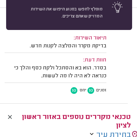
מומלץ לחפש במנוע חיפוש את השירות
המדויק שאתם צריכים.
9
אידה איגרא, ראשון לציון.
מיון
משוב: 04/08/2026
תיאור השירות:
בדיקת מקרר והמלצה לקנות חדש.
חוות דעת:
בסדר. הוא בא והסתכל ולקח כסף והלך כי
כנראה לא היה לו מה לעשות.
10
10
זמנים
יחס
טכנאי מקררים נוספים באזור ראשון
לציון
בחירת עיר