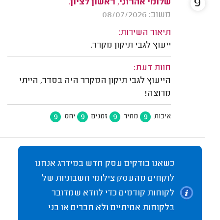
9
שלומי אהרוני, ראשון לציון.
משוב: 08/07/2026
תיאור השירות:
ייעוץ לגבי תיקון מקרר.
חוות דעת:
הייעוץ לגבי תיקון המקרר היה בסדר, הייתי
מרוצה!
9
9
9
9
איכות
מחיר
זמנים
יחס
כשאנו בודקים עסק חדש במידרג אנחנו
לוקחים מהעסק צילומי חשבוניות של
לקוחות קודמים כדי לוודא שמדובר
בלקוחות אמיתיים ולא חברים או בני