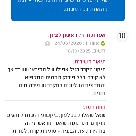
שליליים? כי מי שיש לו הרבה כאלו - יוצא
מהאתר. ככה פשוט.
10
אפרת ורדי, ראשון לציון.
אשרור: 24/06/2026
משוב: 10/10/2025
תיאור השירות:
תיקון מקרר רגיל אפולו של תדיראן שעבד אך
לא קירר. כלל פירוק תחתית המקפיא
והמדפים העליונים במקרר ושפיכת מים
חמים.
חוות דעת:
שאל שאלות בטלפון, ביקשתי והשתדל והגיע
מוקדם יותר ממה שאמר מראש. זיהה
במהירות את הבעיה - סתימת קרח. למרות