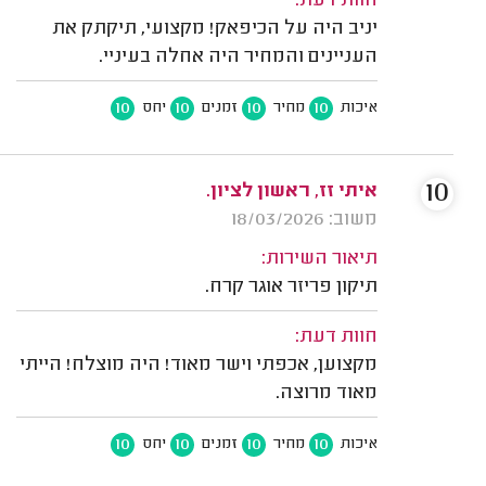
חוות דעת:
יניב היה על הכיפאק! מקצועי, תיקתק את
העניינים והמחיר היה אחלה בעיניי.
10
10
10
10
איכות
מחיר
זמנים
יחס
10
איתי זז, ראשון לציון.
משוב: 18/03/2026
תיאור השירות:
תיקון פריזר אוגר קרח.
חוות דעת:
מקצוען, אכפתי וישר מאוד! היה מוצלח! הייתי
מאוד מרוצה.
10
10
10
10
איכות
מחיר
זמנים
יחס