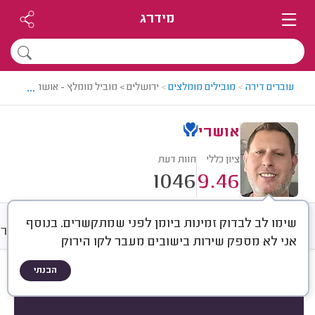
מידרג
...
עוברים דירה
>
מובילים מומלצים
>
ירושלים > מוביל מומלץ - אושרי
אושרי
ציון כללי
חוות דעת
1046
9.46
שימו לב לבדוק זמינות ביומן לפני שמתקשרים. בנוסף
חוות דעת
מחירים
ממוצע
גלרי
אני לא מספק שירות בישובים מעבר לקו הירוק
הבנתי
חוות דעת לפי:
הכל
(
1046
)
הכי נפוצים
סוג שירות
סוג הובלה