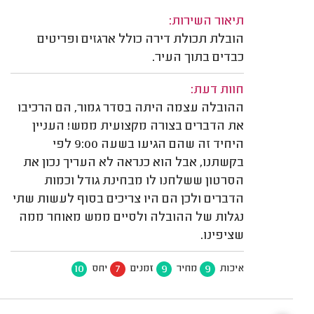
תיאור השירות:
הובלת תכולת דירה כולל ארגזים ופריטים
כבדים בתוך העיר.
חוות דעת:
ההובלה עצמה היתה בסדר גמור, הם הרכיבו
את הדברים בצורה מקצועית ממש! העניין
היחיד זה שהם הגיעו בשעה 9:00 לפי
בקשתנו, אבל הוא כנראה לא העריך נכון את
הסרטון ששלחנו לו מבחינת גודל וכמות
הדברים ולכן הם היו צריכים בסוף לעשות שתי
נגלות של ההובלה ולסיים ממש מאוחר ממה
שציפינו.
10
7
9
9
איכות
מחיר
זמנים
יחס