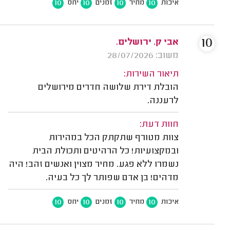
10
10
10
10
איכות
מחיר
זמנים
יחס
10
אבי ק. ירושלים.
משוב: 28/07/2026
תיאור השירות:
הובלת דירת שלושה חדרים מירושלים
לרעננה.
חוות דעת:
צוות מטורף שתקתק הכל במהירות
ובמקצועיות! כל הרהיטים ותכולת הבית
נשמרו ללא פגע. מחיר מצוין ואנשים זהב! היה
מדהים! בן אדם שפותר לך כל בעיה.
10
10
10
10
איכות
מחיר
זמנים
יחס