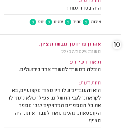
חוות דעת:
היה בסדר גמור!
9
9
9
9
איכות
מחיר
זמנים
יחס
10
אהרון פרידמן, מבשרת ציון.
משוב: 22/07/2025
תיאור השירות:
הובלה ממשרד למשרד אחר בירושלים.
חוות דעת:
הוא והעובדים שלו היו מאוד מקצועיים, בא
לקראתנו לגבי התשלום, אפילו שלא נתתי לו
את כל המספרים המדויקים לגבי מספר
הקופסאות. נהנינו מאוד לעבוד איתו. היה
מצוין!