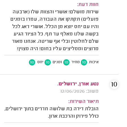
חוות דעת:
שירות מושלם! אושרי והצוות שלו (ארבעה
פועלים) תקתקו את העבודה, עמדו בזמנים
והיו עם יחס יוצא מן הכלל. אושרי דאג לכל
בקשה שלנו מאלף עד תף. כל הציוד הגיע
שלם לחלוטין ובלי אף שריטה. אנחנו מאוד
מרוצים וממליצים עליו בחום! היה מצוין!
10
10
10
10
איכות
מחיר
זמנים
יחס
10
נטע אורן, ירושלים.
משוב: 12/06/2026
תיאור השירות:
הובלת דירה בת שלושה חדרים בתוך ירושלים,
כולל פירוק והרכבת ארון.