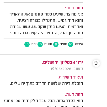
חוות דעת:
אני מרוצה. שינינו כמה פעמים את התאריך
והוא היה גמיש. התנהלו בצורה רצינית
ואחראית, הגיעו בזמן שקבענו. עשו עבודה
טובה סך הכל, המחיר היה קצת גבוה בעיני.
10
10
9
10
איכות
מחיר
זמנים
יחס
9
ירון אבטליון, ירושלים.
משוב: 19/05/2026
תיאור השירות:
הובלת דירת שלושה חדרים בתוך ירושלים.
חוות דעת:
הוא בסדר גמור, הכל עבר חלק והיה 100 אחוז!