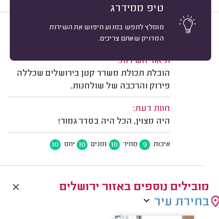
טיפ ממידרג
מומלץ לחפש במנוע חיפוש את השירות
10
עמיאל ה. ירושלים.
מיון
המדויק שאתם צריכים.
משוב: 01/02/2023
תיאור השירות:
הובלת תכולת משרד קטן בירושלים שכללה
פירוק והרכבה של שולחנות.
חוות דעת:
היה מצוין, הכל היה בסדר גמור!
10
10
10
9
איכות
מחיר
זמנים
יחס
מובילים נוספים באזור ירושלים
בחירת עיר