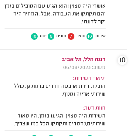
אושרי היה מצוין! הוא הגיע עם המובילים בזמן
והם תקתקו את העבודה. אבל, המחיר היה
יקר לדעתי.
10
9
7
10
איכות
מחיר
זמנים
יחס
10
רננה הלל, תל אביב.
משוב: 06/08/2023
תיאור השירות:
הובלת דירת ארבעה חדרים ברמת גן, כולל
שירותי אריזה ומנוף.
חוות דעת:
השירות היה מצוין! הגיעו בזמן, היו מאוד
שירותים,נחמדים ותקתקו הכל כמו שצריך.