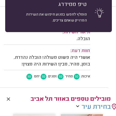
טיפ ממידרג
מומלץ לחפש במנוע חיפוש את השירות
10
מיכל מ. תל אביב.
מיון
המדויק שאתם צריכים.
משוב: 20/07/2026
תיאור השירות:
הובלה.
חוות דעת:
אושרי היה פשוט מעולה! הובלה נהדרת.
בזמן, מהיר, מבין! השירות היה מצוין!
10
10
10
10
איכות
מחיר
זמנים
יחס
מובילים נוספים באזור תל אביב
בחירת עיר