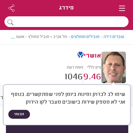
מידרג
...
עוברים דירה
>
מובילים מומלצים
>
תל אביב > מוביל מומלץ - אושרי
אושרי
ציון כללי
חוות דעת
1046
9.46
שימו לב לבדוק זמינות ביומן לפני שמתקשרים. בנוסף
חוות דעת
מחירים
ממוצע
גלרי
אני לא מספק שירות בישובים מעבר לקו הירוק
הבנתי
חוות דעת לפי:
הכל
(
1046
)
הכי נפוצים
סוג שירות
סוג הובלה