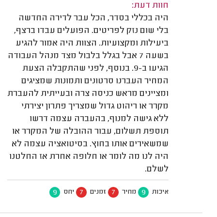
חוות דעת:
היה בכללי בסדר, הכל עבר לדירה החדשה
בלי שום נזק לפריטים. הפועלים עבדו ברצף,
ביעילות ומקצועיות. הצוות היה אמור להגיע
בשעה 7 אבל בגלל בלבול מצד מנהל העבודה
הגיעו ב-9. בנוסף, לפני שהתקבלה הצעת
המחיר העברנו סרטונים ותמונות שמציגים
ומציינים מראש כניסה צרה ובעייתית להעברת
מקרר או ריהוט גדול שמצריך פתרון יצירתי
ללא גישה למנוף, בהעברה עצמה דרשו
תוספת תשלום, עבור ההובלה של המקרר או
שמשאירים אותו בחוץ. בסיטואציה עצמה לא
היה לנו מה לומר או חלופה אחרת אז החלטנו
לשלם.
9
7
7
9
איכות
מחיר
זמנים
יחס