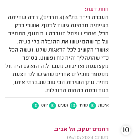
חוות דעת:
העברת דירה בת״א (3 חדרים), דירה שהייתה
בעייתית מבחינת גישה למנוף. אושרי בדק
הכל, ואחרי שפסל העברה עם מנוף, התחייב
על כך שהם יעשו את ההובלה בלי בעיה.
אושרי הקשיב לכל הדאגות שלנו, ועשה הכל
כדי שהתהליך יהיה נוח ופשוט, בסופר
מקצוענות ואדיבות. מעבר לזה הוא גם היה זול
ממספר מובילים אחרים שהגישו לנו הצעת
מחיר. נותן השירות הכי טוב שעבדתי איתו,
בטח ובטח בתחום ההובלות.
10
10
10
10
איכות
מחיר
זמנים
יחס
10
רחמים יעקב, תל אביב.
משוב: 05/10/2023