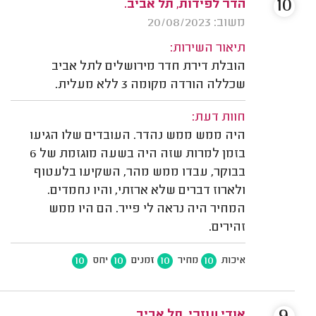
10
הדר לפידות, תל אביב.
משוב: 20/08/2023
תיאור השירות:
הובלת דירת חדר מירושלים לתל אביב
שכללה הורדה מקומה 3 ללא מעלית.
חוות דעת:
היה ממש ממש נהדר. העובדים שלו הגיעו
בזמן למרות שזה היה בשעה מוגזמת של 6
בבוקר, עבדו ממש מהר, השקיעו בלעטוף
ולארוז דברים שלא ארזתי, והיו נחמדים.
המחיר היה נראה לי פייר. הם היו ממש
זהירים.
10
10
10
10
איכות
מחיר
זמנים
יחס
אודי עוזרי, תל אביב.