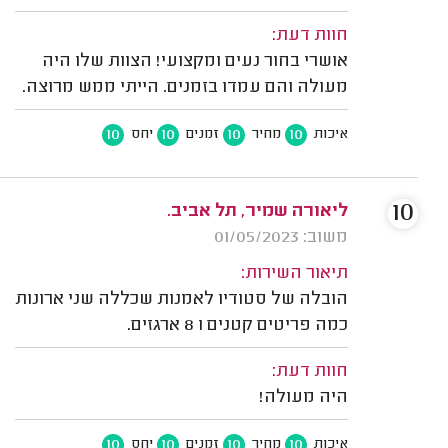
חוות דעת:
אושרי בחור נעים ומקצועי! הצוות שלו היה
מעולה והם עמדו בזמנים. הייתי ממש מרוצה.
10
10
10
10
איכות
מחיר
זמנים
יחס
10
ליאורה שמיר, תל אביב.
משוב: 01/05/2023
תיאור השירות:
הובלה של סטודיו לאמנות שכללה שני ארונות
כמה פריטים קטנים ו 8 ארגזים.
חוות דעת:
היה מעולה!
10
10
10
10
איכות
מחיר
זמנים
יחס