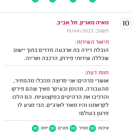
10
מאיה מארק, תל אביב.
משוב: 19/04/2023
תיאור השירות:
הובלת דירה בת ארבעה חדרים בתוך יישוב
שכללה שירותי פירוק, הרכבה ואריזה.
חוות דעת:
אושרי מדהים! אני מרוצה מהכל! מהמחיר,
מהעבודה, מהזמן ובעיקר מאיך שהם פירקו
והרכיבו את הרהיטים במקצועיות. הם הלכו
לקראתנו והיו מאוד לארג'ים. הכי מגיע לו
פרגון בעולם!
10
10
10
10
איכות
מחיר
זמנים
יחס