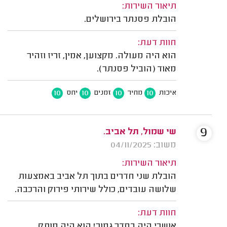
תיאור השירות:
הובלת פסנתר בירושלים.
חוות דעת:
הוא היה מעולה. מקצוען, אמין, זריז וזהיר
מאוד (הוביל פסנתר).
10
10
10
10
איכות
מחיר
זמנים
יחס
9
שי שמול, תל אביב.
משוב: 04/11/2025
תיאור השירות:
הובלת שני חדרים בתוך תל אביב באמצעות
שלושה עובדים, כולל שירותי פירוק והרכבה.
חוות דעת:
אושרי היה בסדר גמור! הוא היה מותק