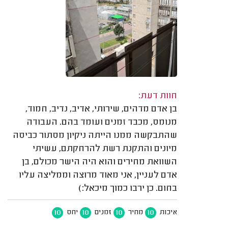
חוות דעת:
בן אדם מדהים, שירותי, אדיב, נדיב, חמוד,
מנומס, מכבד זמנים ועומד בהם. העבודה
שהתבקשה ממנו הייתה ניקיון מסתור כביסה
מיונים והתקנת רשת להרחקתם, עשיתי
השוואת מחירים והוא היה הישר מכולם, בן
אדם לעניין, אני מאוד מרוצה וממליצה עליו
בחום. כן ירבו כמוך מיכאל:)
10
10
10
10
איכות
מחיר
זמנים
יחס