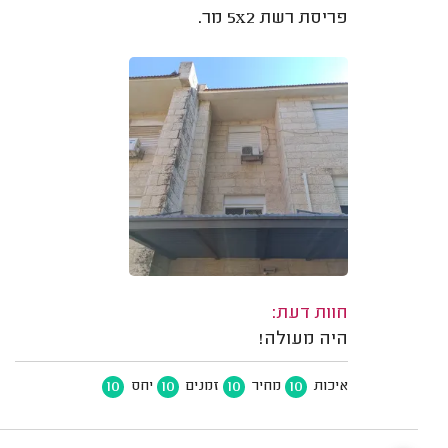
פריסת רשת 5x2 מר.
חוות דעת:
היה מעולה!
10
10
10
10
איכות
מחיר
זמנים
יחס