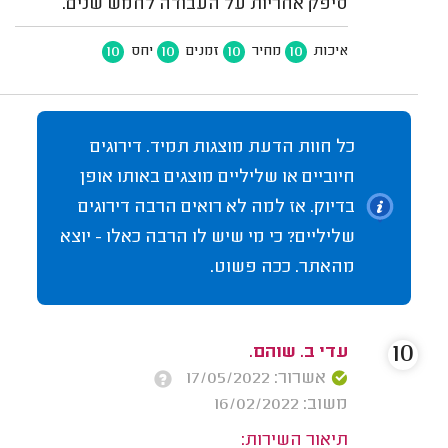
סיפק אחריות על העבודה לחמש שנים.
10
10
10
10
איכות
מחיר
זמנים
יחס
כל חוות הדעת מוצגות תמיד. דירוגים
חיוביים או שליליים מוצגים באותו אופן
בדיוק. אז למה לא רואים הרבה דירוגים
שליליים? כי מי שיש לו הרבה כאלו - יוצא
מהאתר. ככה פשוט.
10
עדי ב. שוהם.
אשרור: 17/05/2022
משוב: 16/02/2022
תיאור השירות: