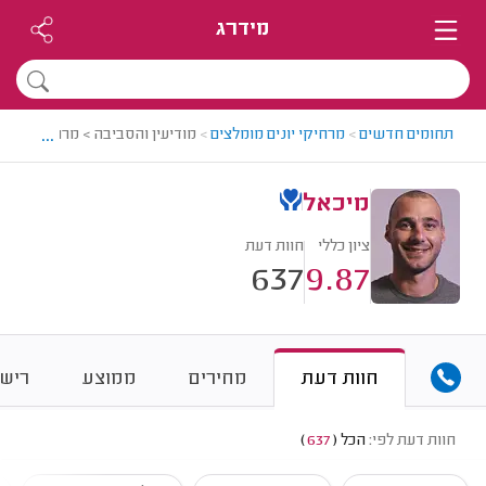
מידרג
...
תחומים חדשים
>
מרחיקי יונים מומלצים
>
מודיעין והסביבה > מרחיק יונים 
מיכאל
ציון כללי
חוות דעת
637
9.87
חוות דעת
מחירים
ממוצע
רישו
חוות דעת לפי:
הכל
(
637
)