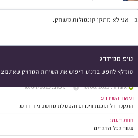
ב - אני לא מתקן קונסולות משחק.
חוות דעת
מחירים
ממוצע
רי
יתי
 לפי:
הכל
(
918
)
ים
לפי מוצר
לפי שירות
לפי מותג
טיפ ממידרג
מומלץ לחפש במנוע חיפוש את השירות המדויק שאתם צרי
אייל פלומין, כרם מהרל.
אשרור: 16/08/2023
משוב: 16/04/2023
תיאור השירות:
התקנה דל תוכנת ווינדוס והפעלת מחשב נייד חדש.
חוות דעת:
עשר בכל הדברים!