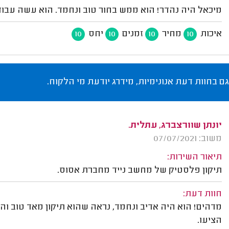
מיכאל היה נהדר! הוא ממש בחור טוב ונחמד. הוא עשה עבו
איכות
מחיר
זמנים
יחס
10
10
10
10
גם בחוות דעת אנונימיות, מידרג יודעת מי הלקוח.
יונתן שוורצברג, עתלית.
משוב: 07/07/2021
תיאור השירות:
תיקון פלסטיק של מחשב נייד מחברת אסוס.
חוות דעת:
מדהים! הוא היה אדיב ונחמד, נראה שהוא תיקון מאד טוב ו
הציעו.