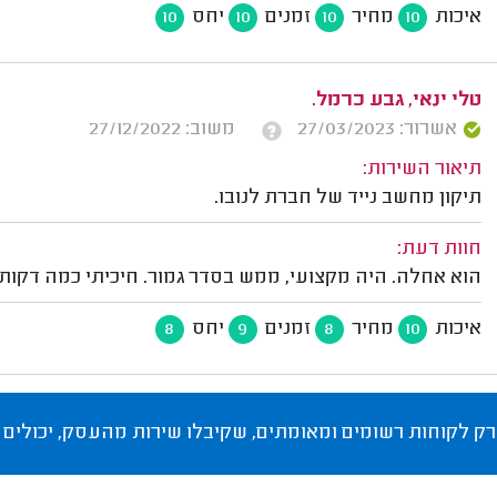
איכות
מחיר
זמנים
יחס
10
10
10
10
טלי ינאי, גבע כרמל.
אשרור: 27/03/2023
משוב: 27/12/2022
תיאור השירות:
תיקון מחשב נייד של חברת לנובו.
חוות דעת:
הוא אחלה. היה מקצועי, ממש בסדר גמור. חיכיתי כמה דקות 
איכות
מחיר
זמנים
יחס
8
9
8
10
רק לקוחות רשומים ומאומתים, שקיבלו שירות מהעסק, יכולים 