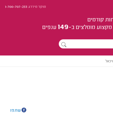
מוקד מידרג:
1-700-707-233
ות קודמים
149
מקצוע
מומלצים
ב-
ענפים
יכאל
שתפו