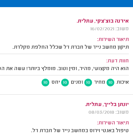
אירנה בוצ'צקי, עתלית.
משוב: 16/02/2021
תיאור השירות:
תיקון מחשב נייד של חברת דל שכלל החלפת מקלדת.
חוות דעת:
הוא היה מקצועי, מהיר, זמין וטוב. מומלץ ביותר! עשה את הע
איכות
מחיר
זמנים
יחס
10
10
10
10
יונתן בלייך, עתלית.
משוב: 08/03/2018
תיאור השירות:
טיפול באנטי וירוס במחשב נייד של חברת דל.