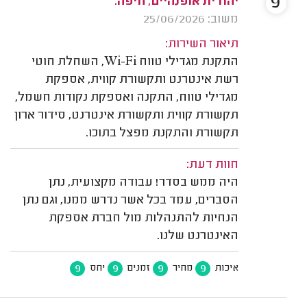
9
יהודית אופנהיים, חיפה.
משוב: 25/06/2026
תיאור השירות:
התקנת מגדילי טווח Wi-Fi, השחלת חוטי
רשת אינטרנט ותקשורת קווית, אספקת
מגדילי טווח, התקנה ואספקת נקודות חשמל,
תקשורת קווית ותקשורת אינטרנט, סידור ארון
תקשורת והתקנת מפצל בתוכו.
חוות דעת:
היה ממש בסדר! עבודה מקצועית, נתן
הסברים, עמד בכל אשר נדרש ממנו, וגם נתן
הנחיות להתנהלות מול חברת אספקת
האינטרנט שלנו.
9
9
9
9
איכות
מחיר
זמנים
יחס