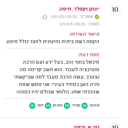
10
יונתן וקסלר, חיפה.
אשרור: 03/05/2026
משוב: 03/03/2026
תיאור השירות:
הקמת רשת ביתית וחיצונית לחצר כולל חיווט.
חוות דעת:
מיכאל בחור זהב, בעל ידע ועם הרבה
מוטיבציה לעבוד. הוא חשב קדימה מה
נצטרך, עשה הרבה מעבר למה שביקשתי
והיה הוגן במחיר בעיניי. אני ממש שמח
שהכרתי אותו, הלוואי שכולם יהיו כמוהו!
10
10
10
10
איכות
מחיר
זמנים
יחס
נתי א. חיפה.