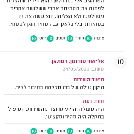
הוא הגיע אלי כמו מלאך! הוא היחיד שהצליח
לפתוח את הסתימה אחרי ששלושה אחרים
ניסו לפניו ולא הצליחו. הוא עשה את זה
במהירות, בלי בלאגן וגבה מחיר הוגן לטעמי.
10
10
10
10
איכות
מחיר
זמנים
יחס
10
אליאור טורזמן, רמת גן.
משוב: 24/05/2026
תיאור השירות:
תיקון נזילה של ברז מקלחת בחיבור לקיר.
חוות דעת:
היה מעולה! הייתי מרוצה מהשירות. הטיפול
בתקלה היה מהיר ומקצועי.
10
10
10
10
איכות
מחיר
זמנים
יחס