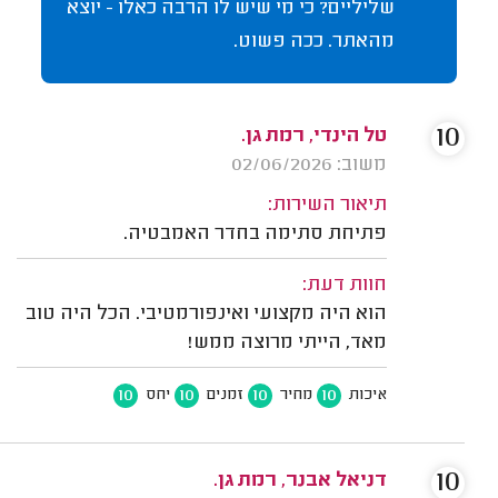
שליליים? כי מי שיש לו הרבה כאלו - יוצא
מהאתר. ככה פשוט.
10
טל הינדי, רמת גן.
משוב: 02/06/2026
תיאור השירות:
פתיחת סתימה בחדר האמבטיה.
חוות דעת:
הוא היה מקצועי ואינפורמטיבי. הכל היה טוב
מאד, הייתי מרוצה ממש!
10
10
10
10
איכות
מחיר
זמנים
יחס
10
דניאל אבנר, רמת גן.