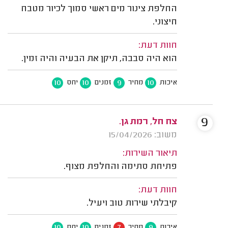
החלפת צינור מים ראשי סמוך לכיור מטבח
חיצוני.
חוות דעת:
הוא היה סבבה, תיקן את הבעיה והיה זמין.
10
10
9
10
איכות
מחיר
זמנים
יחס
9
צח חל, רמת גן.
משוב: 15/04/2026
תיאור השירות:
פתיחת סתימה והחלפת מצוף.
חוות דעת:
קיבלתי שירות טוב ויעיל.
10
10
7
9
איכות
מחיר
זמנים
יחס