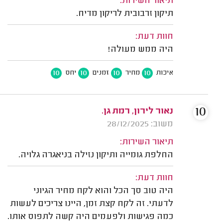
תיאור השירות:
תיקון זרבובית לריקון מדיח.
חוות דעת:
היה ממש מעולה!
10
10
10
10
איכות
מחיר
זמנים
יחס
10
נאור לירון, רמת גן.
משוב: 28/12/2025
תיאור השירות:
החלפת גומייה ותיקון נזילה בניאגרה גלויה.
חוות דעת:
היה טוב סך הכל והוא לקח מחיר הגיוני
לדעתי. זה לקח קצת זמן, היינו צריכים לעשות
כמה פגישות ולפעמים היה קשה לתפוס אותו.