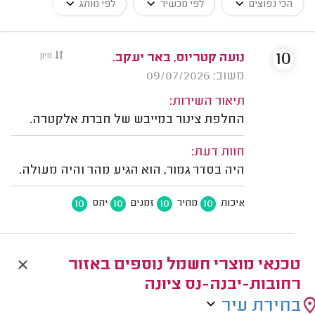
הכי נפוצים
לפי מכשיר
לפי מותג
10
נועה קטריוס, באר יעקב.
מיון
משוב: 09/07/2026
תיאור השירות:
החלפת צינור במייבש של חברת אלקטרה.
חוות דעת:
היה בסדר גמור, הוא הגיע מהר והיה מעולה.
10
10
10
10
איכות
מחיר
זמנים
יחס
טכנאי מוצרי חשמל נוספים באזור
רחובות-יבנה-נס ציונה
בחירת עיר