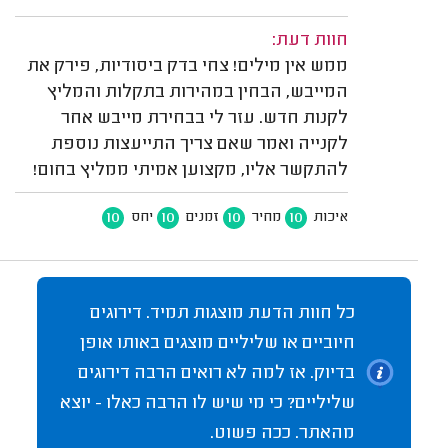
חוות דעת:
ממש אין מילים! צחי בדק ביסודיות, פירק את
המייבש, הבחין במהירות בתקלות והמליץ
לקנות חדש. עזר לי בבחירת מייבש אחר
לקנייה ואמר שאם צריך התייעצות נוספת
להתקשר אליו, מקצוען אמיתי ממליץ בחום!
10
10
10
10
איכות
מחיר
זמנים
יחס
כל חוות הדעת מוצגות תמיד. דירוגים
חיוביים או שליליים מוצגים באותו אופן
בדיוק. אז למה לא רואים הרבה דירוגים
שליליים? כי מי שיש לו הרבה כאלו - יוצא
מהאתר. ככה פשוט.