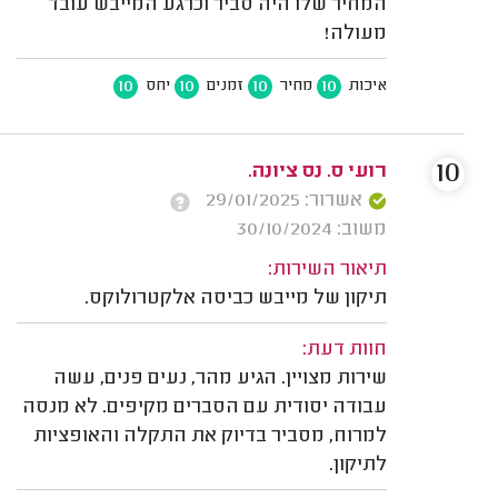
המחיר שלו היה סביר וכרגע המייבש עובד
מעולה!
10
10
10
10
איכות
מחיר
זמנים
יחס
10
רועי ס. נס ציונה.
אשרור: 29/01/2025
משוב: 30/10/2024
תיאור השירות:
תיקון של מייבש כביסה אלקטרולוקס.
חוות דעת:
שירות מצויין. הגיע מהר, נעים פנים, עשה
עבודה יסודית עם הסברים מקיפים. לא מנסה
למרוח, מסביר בדיוק את התקלה והאופציות
לתיקון.