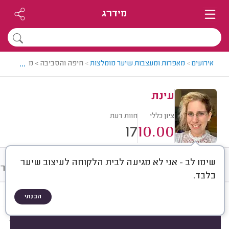
מידרג
...
אירועים
>
מאפרות ומעצבות שיער מומלצות
>
חיפה והסביבה > מאפרת ומעצ
עינת
ציון כללי
חוות דעת
17
10.00
שימו לב - אני לא מגיעה לבית הלקוחה לעיצוב שיער
חוות דעת
מחירים
ממוצע
גלרי
בלבד.
הבנתי
חוות דעת לפי:
הכל
(
17
)
הכי נפוצים
איפור לאירועים
תסרוקות לאירועים