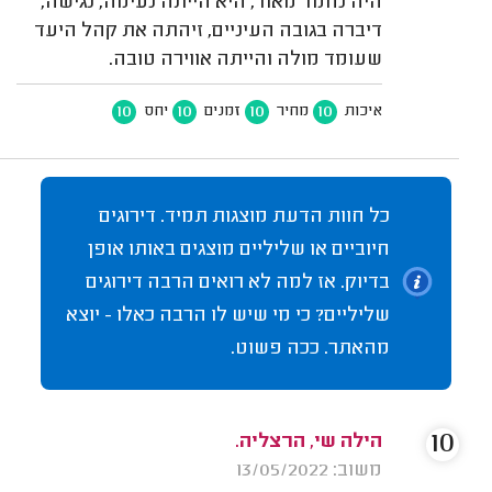
היה נחמד מאוד, היא הייתה נעימה, נגישה,
דיברה בגובה העיניים, זיהתה את קהל היעד
שעומד מולה והייתה אווירה טובה.
10
10
10
10
איכות
מחיר
זמנים
יחס
כל חוות הדעת מוצגות תמיד. דירוגים
חיוביים או שליליים מוצגים באותו אופן
בדיוק. אז למה לא רואים הרבה דירוגים
שליליים? כי מי שיש לו הרבה כאלו - יוצא
מהאתר. ככה פשוט.
10
הילה שי, הרצליה.
משוב: 13/05/2022