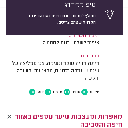
טיפ ממידרג
מומלץ לחפש במנוע חיפוש את השירות
10
גילה ס. חיפה.
מיון
המדויק שאתם צריכים.
משוב: 08/09/2025
תיאור השירות:
איפור לשלוש בנות לחתונה.
חוות דעת:
היתה חוויה טובה ונעימה. אני ממליצה על
עינת שעמדה בזמנים, מקצועית, קשובה
ורגישה.
10
10
10
10
איכות
מחיר
זמנים
יחס
מאפרות ומעצבות שיער נוספים באזור
חיפה והסביבה