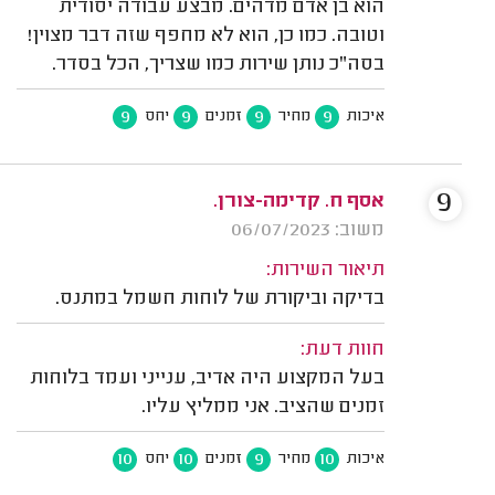
הוא בן אדם מדהים. מבצע עבודה יסודית
וטובה. כמו כן, הוא לא מחפף שזה דבר מצוין!
בסה"כ נותן שירות כמו שצריך, הכל בסדר.
9
9
9
9
איכות
מחיר
זמנים
יחס
9
אסף ח. קדימה-צורן.
משוב: 06/07/2023
תיאור השירות:
בדיקה וביקורת של לוחות חשמל במתנס.
חוות דעת:
בעל המקצוע היה אדיב, ענייני ועמד בלוחות
זמנים שהציב. אני ממליץ עליו.
10
10
9
10
איכות
מחיר
זמנים
יחס