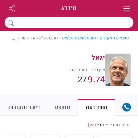
מידרג
...
טכנאים ותיקונים
>
חשמלאים מומלצים
>
רעננה-כ"ס-הוד השרון > חשמלאי 
יגאל
ציון כללי
חוות דעת
27
9.74
חוות דעת
ממוצע
רישוי ותעודות
חוות דעת לפי:
הכל
(
27
)