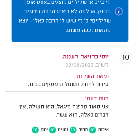
חיוביים או שליליים מוצגים באותו אופן
בדיוק. אז למה לא רואים הרבה דירוגים
שליליים? כי מי שיש לו הרבה כאלו - יוצא
מהאתר. ככה פשוט.
10
יוסי ברויאר, רעננה.
משוב: 02/06/2023
תיאור השירות:
סידור לוחות חשמל ומפסקים בבית.
חוות דעת:
אני מאוד מרוצה מיגאל, הוא מעולה, אין
דברים כאלה, הוא עשר.
10
10
10
10
איכות
מחיר
זמנים
יחס