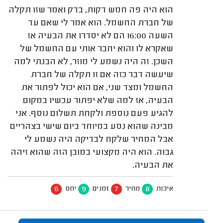
הוא היה פה חמש דקות, בדק ואמר שזו תקלה
של חברת החשמל. הוא אמר לי שאם עד
השעה 16:00 הם לא יסדרו את הבעיה אז
שאקרא לו והוא יחבר אותי עם החשמל של
השכן. זה היה נשמע לי מוזר, לא הבנתי למה
שיעשה דבר כזה אם זו תקלה של חברת
החשמל ומצד שני, אם הוא יכול לפתור את
הבעיה, אז למה שלא יפתור עכשיו במקום
להגיע פעם נוספת ולקחת תשלום נוסף. אני
מבינה שהוא נסע במיוחד ביום שישי בצהריים
אבל המחיר שלקח לבדיקה היה נשמע לי
גבוה. הוא היה מקצועי במובן הזה שהוא זיהה
את הבעיה.
6
9
7
8
איכות
מחיר
זמנים
יחס