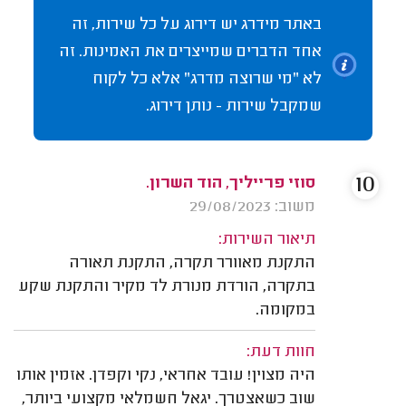
באתר מידרג יש דירוג על כל שירות, זה
אחד הדברים שמייצרים את האמינות. זה
לא "מי שרוצה מדרג" אלא כל לקוח
שמקבל שירות - נותן דירוג.
10
סוזי פרייליך, הוד השרון.
משוב: 29/08/2023
תיאור השירות:
התקנת מאוורר תקרה, התקנת תאורה
בתקרה, הורדת מנורת לד מקיר והתקנת שקע
במקומה.
חוות דעת:
היה מצוין! עובד אחראי, נקי וקפדן. אזמין אותו
שוב כשאצטרך. יגאל חשמלאי מקצועי ביותר,