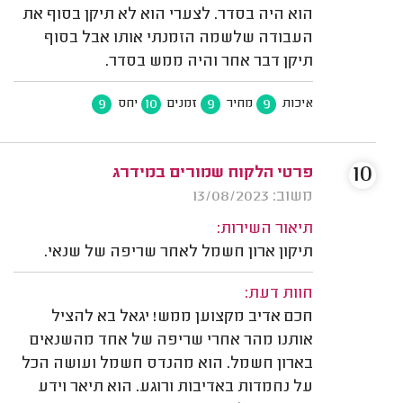
הוא היה בסדר. לצערי הוא לא תיקן בסוף את
העבודה שלשמה הזמנתי אותו אבל בסוף
תיקן דבר אחר והיה ממש בסדר.
9
10
9
9
איכות
מחיר
זמנים
יחס
10
פרטי הלקוח שמורים במידרג
משוב: 13/08/2023
תיאור השירות:
תיקון ארון חשמל לאחר שריפה של שנאי.
חוות דעת:
חכם אדיב מקצוען ממש! יגאל בא להציל
אותנו מהר אחרי שריפה של אחד מהשנאים
בארון חשמל. הוא מהנדס חשמל ועושה הכל
על נחמדות באדיבות ורוגע. הוא תיאר וידע