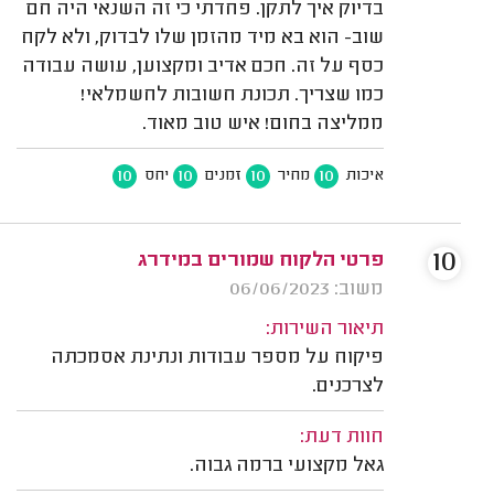
בדיוק איך לתקן. פחדתי כי זה השנאי היה חם
שוב- הוא בא מיד מהזמן שלו לבדוק, ולא לקח
כסף על זה. חכם אדיב ומקצוען, עושה עבודה
כמו שצריך. תכונת חשובות לחשמלאי!
ממליצה בחום! איש טוב מאוד.
10
10
10
10
איכות
מחיר
זמנים
יחס
10
פרטי הלקוח שמורים במידרג
משוב: 06/06/2023
תיאור השירות:
פיקוח על מספר עבודות ונתינת אסמכתה
לצרכנים.
חוות דעת:
גאל מקצועי ברמה גבוה.