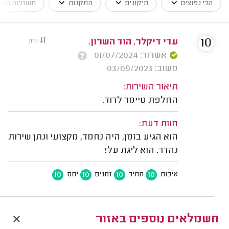
הכי נפוצים
תיקונים
התקנות
תשתיות חש
10
עדי דיקלר, הוד השרון.
מיון
אשרור: 01/07/2024
משוב: 03/09/2023
תיאור השירות:
החלפת טיימר לדוד.
חוות דעת:
הוא הגיע בזמן, היה נחמד, מקצועי ונתן שירות
נהדר. הוא ליגת על!
10
10
10
10
איכות
מחיר
זמנים
יחס
חשמלאים נוספים באזור