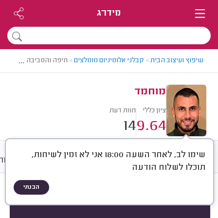
מידרג
...
שיפוץ ועיצוב הבית
>
קבלני אלומיניום מומלצים
>
חיפה והסביבה > קבלן אל
מוחמד
ציון כללי
חוות דעת
14
9.64
שימו לב, לאחר השעה 18:00 אני לא זמין לשיחות,
חוות דעת
ממוצע
גלריה
אודות
תוכלו לשלוח הודעה
הבנתי
חוות דעת לפי:
הכל
(
14
)
הכי נפוצים
התקנת חלונות
סגירת מרפסות