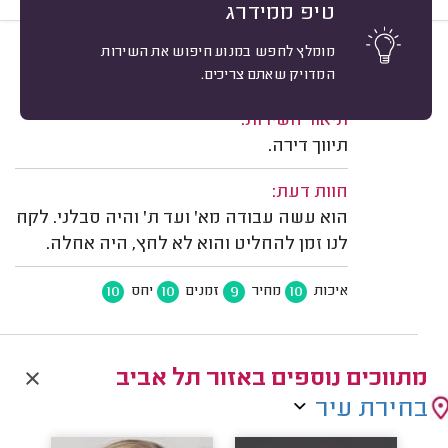
טיפ ממידרג
מומלץ לחפש במנוע חיפוש את השירות
10
נדב ז. תל אביב.
מיון
המדויק שאתם צריכים.
משוב: 10/09/2025
תיאור השירות:
תיווך דירה.
חוות דעת:
הוא עשה עבודה מא' ועד ת' והיה סבלני. לקח
לנו זמן להחליט והוא לא לחץ, היה אחלה.
10
10
9
10
איכות
מחיר
זמנים
יחס
מתווכים נוספים באזור תל אביב
בחירת עיר