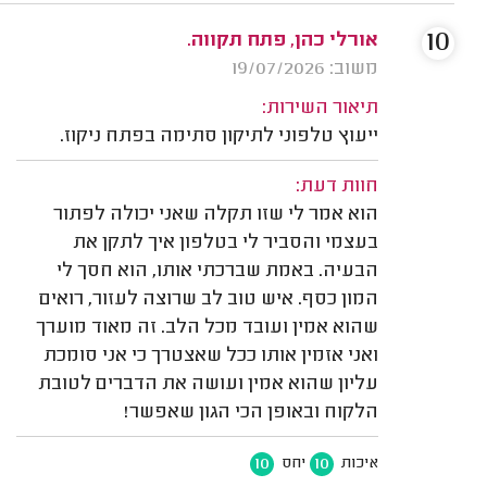
10
אורלי כהן, פתח תקווה.
משוב: 19/07/2026
תיאור השירות:
ייעוץ טלפוני לתיקון סתימה בפתח ניקוז.
חוות דעת:
הוא אמר לי שזו תקלה שאני יכולה לפתור
בעצמי והסביר לי בטלפון איך לתקן את
הבעיה. באמת שברכתי אותו, הוא חסך לי
המון כסף. איש טוב לב שרוצה לעזור, רואים
שהוא אמין ועובד מכל הלב. זה מאוד מוערך
ואני אזמין אותו ככל שאצטרך כי אני סומכת
עליון שהוא אמין ועושה את הדברים לטובת
הלקוח ובאופן הכי הגון שאפשר!
10
10
איכות
יחס