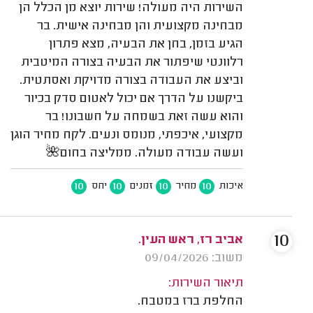
השירות היה מעולה! שירות יוצא מן הכלל הן
מבחינה מקצועית והן מבחינה אישית. בר
הגיע בזמן, בחן את הבעיה, מצא פתרון
רלוונטי שיפתור את הבעיה בצורה המיטבית
וביצע את העבודה בצורה מדויקת ואסתטית.
ביקשנו על הדרך אם יכול לאטום סדק בכיור
והוא עשה זאת בשמחה על חשבונו! בר
מקצועי, איכפתי, מנומס ונעים. לקח מחיר הוגן
ועשה עבודה מעולה. ממליצה בחום🌺
10
10
10
10
איכות
מחיר
זמנים
יחס
10
אביב רז, ראש העין.
משוב: 09/04/2026
תיאור השירות:
החלפת ברז במטבח.