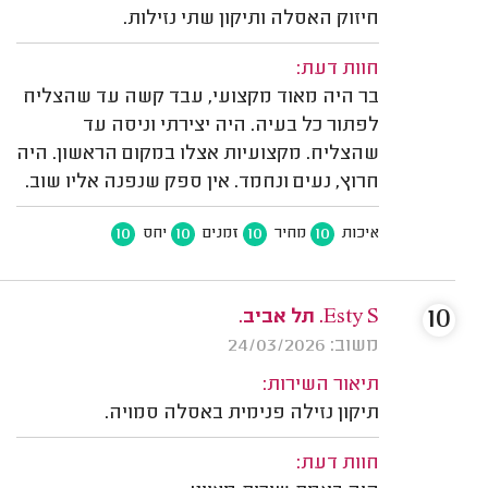
חיזוק האסלה ותיקון שתי נזילות.
חוות דעת:
בר היה מאוד מקצועי, עבד קשה עד שהצליח
לפתור כל בעיה. היה יצירתי וניסה עד
שהצליח. מקצועיות אצלו במקום הראשון. היה
חרוץ, נעים ונחמד. אין ספק שנפנה אליו שוב.
10
10
10
10
איכות
מחיר
זמנים
יחס
10
Esty S. תל אביב.
משוב: 24/03/2026
תיאור השירות:
תיקון נזילה פנימית באסלה סמויה.
חוות דעת: