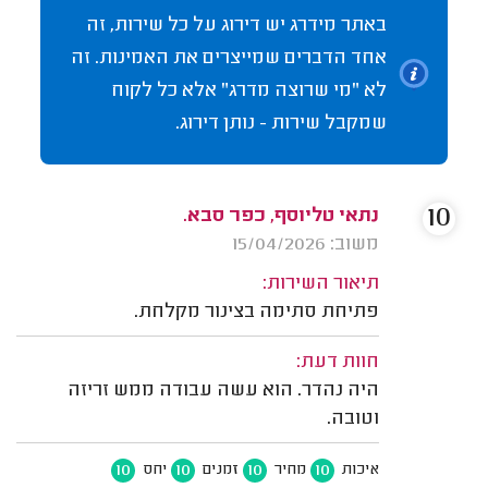
באתר מידרג יש דירוג על כל שירות, זה
אחד הדברים שמייצרים את האמינות. זה
לא "מי שרוצה מדרג" אלא כל לקוח
שמקבל שירות - נותן דירוג.
10
נתאי טליוסף, כפר סבא.
משוב: 15/04/2026
תיאור השירות:
פתיחת סתימה בצינור מקלחת.
חוות דעת:
היה נהדר. הוא עשה עבודה ממש זריזה
וטובה.
10
10
10
10
איכות
מחיר
זמנים
יחס