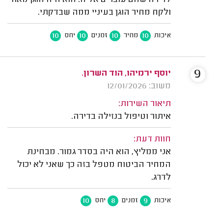
לדירה שהם עוברים אליה. הוא היה הוגן מאוד
ולקח מחיר הוגן בעיניי ממה שבדקתי.
10
10
10
10
איכות
מחיר
זמנים
יחס
9
יוסף ירמיהו, הוד השרון.
משוב: 12/01/2026
תיאור השירות:
איתור וטיפול בנזילה בדירה.
חוות דעת:
אני ממליץ, הוא היה בסדר גמור. מבחינת
המחיר הביטוח מטפל בזה כך שאני לא יכול
לדרג.
10
8
9
איכות
זמנים
יחס