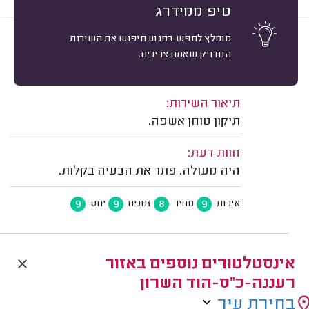
טיפ ממידרג
מומלץ לחפש במנוע חיפוש את השירות
9
עידו ב. רעננה.
מיון
המדויק שאתם צריכים.
אשרור: 15/07/2026
משוב: 13/04/2026
תיאור השירות:
תיקון טוחן אשפה.
חוות דעת:
היה מעולה. פתר את הבעיה בקלות.
9
9
8
9
איכות
מחיר
זמנים
יחס
אינסטלטורים נוספים באזור
רעננה-כ"ס-הוד השרון
בחירת עיר