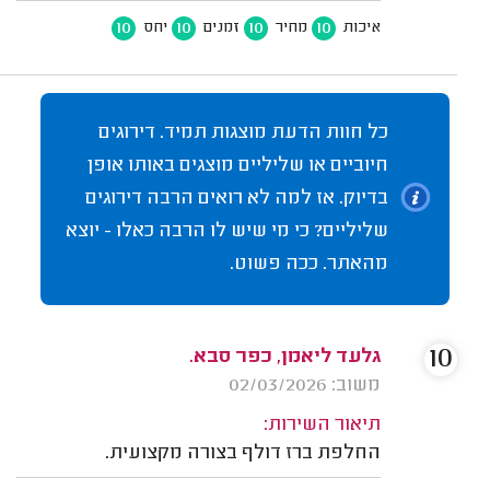
10
10
10
10
איכות
מחיר
זמנים
יחס
כל חוות הדעת מוצגות תמיד. דירוגים
חיוביים או שליליים מוצגים באותו אופן
בדיוק. אז למה לא רואים הרבה דירוגים
שליליים? כי מי שיש לו הרבה כאלו - יוצא
מהאתר. ככה פשוט.
10
גלעד ליאמן, כפר סבא.
משוב: 02/03/2026
תיאור השירות:
החלפת ברז דולף בצורה מקצועית.