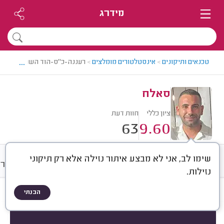
מידרג
...
טכנאים ותיקונים
>
אינסטלטורים מומלצים
>
רעננה-כ"ס-הוד השרון > אינס
סאלח
ציון כללי
חוות דעת
63
9.60
שימו לב, אני לא מבצע איתור נזילה אלא רק תיקוני
חוות דעת
מחירים
ממוצע
גלרי
נזילות.
הבנתי
חוות דעת לפי:
הכל
(
63
)
הכי נפוצים
סוגי סתימות
אביזרי אינסטלציה