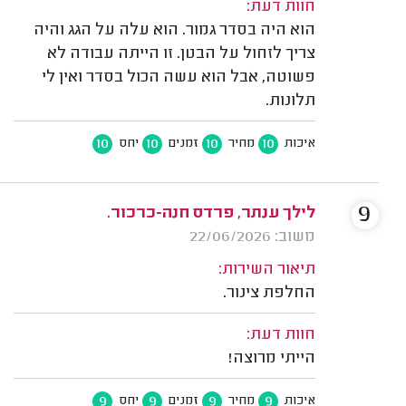
חוות דעת:
הוא היה בסדר גמור. הוא עלה על הגג והיה
צריך לזחול על הבטן. זו הייתה עבודה לא
פשוטה, אבל הוא עשה הכול בסדר ואין לי
תלונות.
10
10
10
10
איכות
מחיר
זמנים
יחס
9
לילך ענתר, פרדס חנה-כרכור.
משוב: 22/06/2026
תיאור השירות:
החלפת צינור.
חוות דעת:
הייתי מרוצה!
9
9
9
9
איכות
מחיר
זמנים
יחס