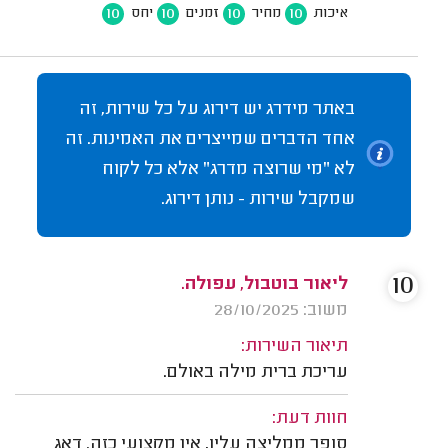
10
10
10
10
איכות
מחיר
זמנים
יחס
באתר מידרג יש דירוג על כל שירות, זה
אחד הדברים שמייצרים את האמינות. זה
לא "מי שרוצה מדרג" אלא כל לקוח
שמקבל שירות - נותן דירוג.
10
ליאור בוטבול, עפולה.
משוב: 28/10/2025
תיאור השירות:
עריכת ברית מילה באולם.
חוות דעת:
סופר ממליצה עליו, אין מקצועי כזה. דאג