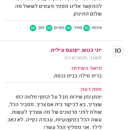
להתקשר אלינו מספר פעמים לשאול מה
שלום התינוק.
10
10
10
10
איכות
מחיר
זמנים
יחס
10
יוני בנוש, יקנעם עילית.
משוב: 27/11/2025
תיאור השירות:
ברית מילה בבית כנסת.
חוות דעת:
יונתן נתן שירות חבל על הזמן! מלווה כמו
שצריך, בא לביקור בית אם צריך. מסביר הכל,
שולח לפני סרטונים של מה שצריך לעשות.
עשה הכל במקצועיות, עבודה נקייה, לא כאב
לילד. אני ממליץ הכל עשר!