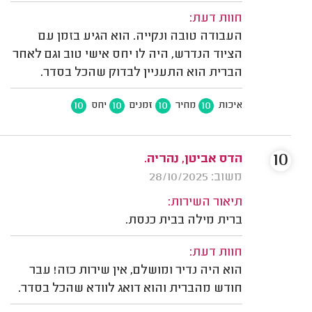
חוות דעת:
העבודה טובה ונקייה. הוא הגיע בזמן עם
הציוד הנדרש, היה לו יחס אישי טוב וגם לאחר
הברית הוא התעניין לבדוק שהכל בסדר.
10
10
10
10
איכות
מחיר
זמנים
יחס
10
הדס אביטן, נהריה.
משוב: 28/10/2025
תיאור השירות:
ברית מילה בבית כנסת.
חוות דעת:
הוא היה נדיר ומושלם, אין שירות כזה! עבר
חודש מהברית והוא דואג לוודא שהכל בסדר.