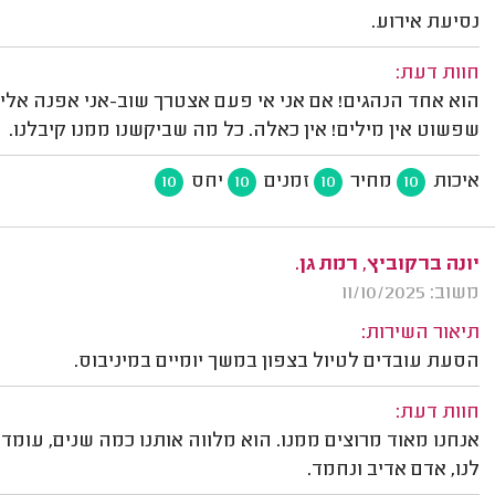
נסיעת אירוע.
חוות דעת:
הוא אחד הנהגים! אם אני אי פעם אצטרך שוב-אני אפנה אליו י
שפשוט אין מילים! אין כאלה. כל מה שביקשנו ממנו קיבלנו.
איכות
מחיר
זמנים
יחס
10
10
10
10
יונה ברקוביץ, רמת גן.
משוב: 11/10/2025
תיאור השירות:
הסעת עובדים לטיול בצפון במשך יומיים במיניבוס.
חוות דעת:
אנחנו מאוד מרוצים ממנו. הוא מלווה אותנו כמה שנים, עומד 
לנו, אדם אדיב ונחמד.