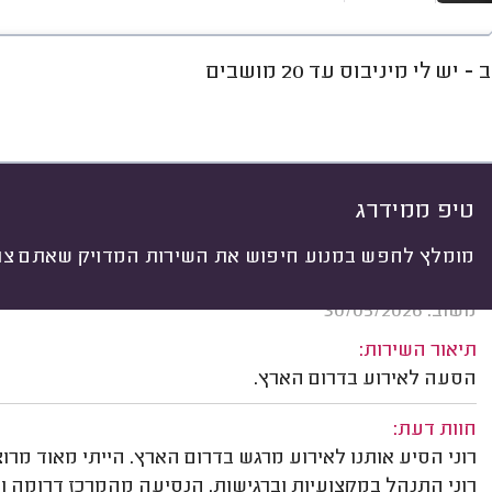
 יש לי מיניבוס עד 20 מושבים
חוות דעת
מחירים
ממוצע
גל
יתי
 לפי:
הכל
(
11
)
ים
אירועים וטיולים
כלי תחבורה
טיפ ממידרג
מומלץ לחפש במנוע חיפוש את השירות המדויק שאתם צרי
רועי זילבר, תל אביב.
משוב: 30/05/2026
תיאור השירות:
הסעה לאירוע בדרום הארץ.
חוות דעת:
רוני הסיע אותנו לאירוע מרגש בדרום הארץ. הייתי מאוד מרוצ
רוני התנהל במקצועיות וברגישות. הנסיעה מהמרכז דרומה וב