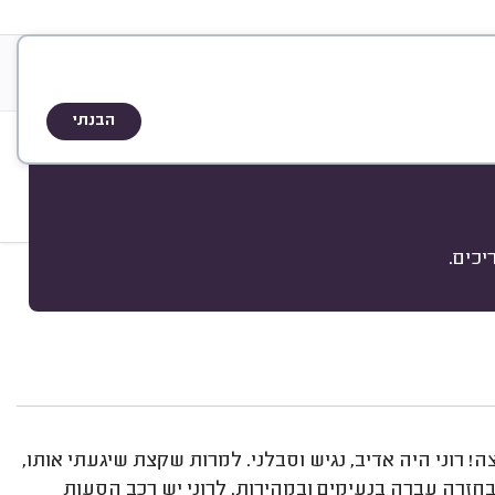
ריה
אודות
שיטת הדירוג
הבנתי
כים.
מיון
ה! רוני היה אדיב, נגיש וסבלני. למרות שקצת שיגעתי אותו,
חזרה עברה בנעימים ובמהירות. לרוני יש רכב הסעות