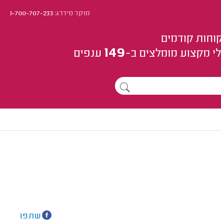
מוקד מידרג:
1-700-707-233
וחות קודמים
149
י מקצוע
מומלצים
ב-
ענפים
שתפו