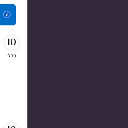
10
כללי