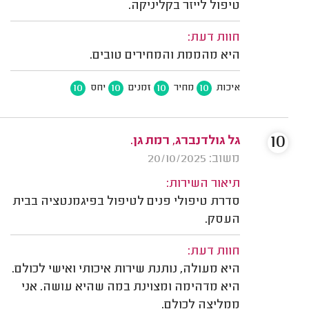
טיפול לייזר בקליניקה.
חוות דעת:
היא מהממת והמחירים טובים.
10
10
10
10
איכות
מחיר
זמנים
יחס
10
גל גולדנברג, רמת גן.
משוב: 20/10/2025
תיאור השירות:
סדרת טיפולי פנים לטיפול בפיגמנטציה בבית
העסק.
חוות דעת:
היא מעולה, נותנת שירות איכותי ואישי לכולם.
היא מדהימה ומצוינת במה שהיא עושה. אני
ממליצה לכולם.