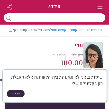
מידרג
...
תחומים חדשים
>
קוסמטיקאיות מומלצות
>
תל אביב > קוסמטיקאית מומלצת
עדי
ציון כללי
חוות דעת
11
10.00
שימו לב, אני לא מגיעה לבית הלקוח/ה אלא מקבלת
חוות דעת
מחירים
ממוצע
רישו
רק בקליניקה שלי.
הבנתי
חוות דעת לפי:
הכל
(
11
)
הכי נפוצים
טיפולי פנים
ריסים וגבות
הסרת