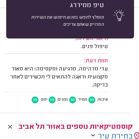
טיפ ממידרג
מומלץ לחפש במנוע חיפוש את השירות
10
גלי רייכמן, תל אביב.
מיון
המדויק שאתם צריכים.
משוב: 27/10/2025
תיאור השירות:
טיפול פנים.
חוות דעת:
עדי מדהימה, מרגיעה ומקסימה! היא מאוד
מקצועית ודאגה להתאים לי תכשירים לאחר
בדיקה.
10
10
10
10
איכות
מחיר
זמנים
יחס
קוסמטיקאיות נוספים באזור תל אביב
בחירת עיר