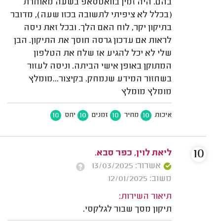
בהם. היה זמין בוואטסאפ בשעה מאוחרת
(בכלל לא ציפיתי לתשובה בכזו שעה), מדובר
בתיקון יקר, לוח האם הלך. ובכל זאת ניסה
לראות אם עדכון גרסה חוסך את התיקון. הבן
שלי לא יכל להגיע אז שלח את הטלפון
המתוקן באופן אישי הביתה. וניסה לעזור
בשחזור המידע שנמחק. בקיצור...מומלץ
מומלץ מומלץ
10
10
10
10
איכות
מחיר
זמנים
יחס
10
ליאת לוין, כפר סבא.
אשרור: 13/03/2025
משוב: 12/01/2025
תיאור השירות:
תיקון מסך שבור לגלקסי.