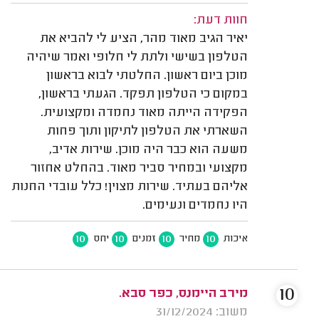
חוות דעת:
יאיר הגיב מאוד מהר, הציע לי להביא את
הטלפון בשישי ולתת לי חלופי ואמר שיהיה
מוכן ביום ראשון. החלטתי לבוא בראשון
במקום כי הטלפון תפקד. הגעתי בראשון,
הפקידה הייתה מאוד נחמדה ומקצועית.
השארתי את הטלפון לתיקון ותוך פחות
משעה הוא כבר היה מוכן. שירות אדיב,
מקצועי ובמחיר סביר מאוד. בהחלט אחזור
אליהם בעתיד. שירות מצוין! כלל עובדי החנות
היו נחמדים ונעימים.
10
10
10
10
איכות
מחיר
זמנים
יחס
10
מירב היימנס, כפר סבא.
משוב: 31/12/2024