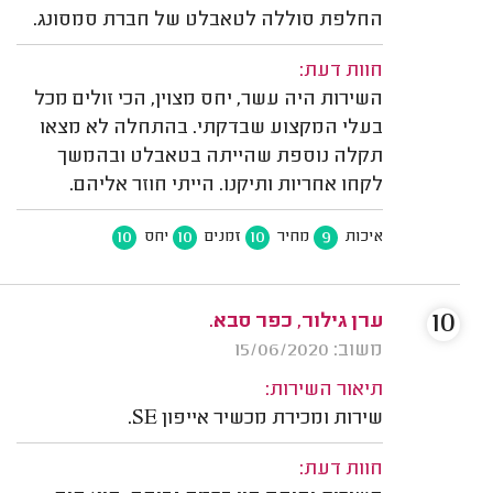
החלפת סוללה לטאבלט של חברת סמסונג.
חוות דעת:
השירות היה עשר, יחס מצוין, הכי זולים מכל
בעלי המקצוע שבדקתי. בהתחלה לא מצאו
תקלה נוספת שהייתה בטאבלט ובהמשך
לקחו אחריות ותיקנו. הייתי חוזר אליהם.
10
10
10
9
איכות
מחיר
זמנים
יחס
10
ערן גילור, כפר סבא.
משוב: 15/06/2020
תיאור השירות:
שירות ומכירת מכשיר אייפון SE.
חוות דעת: