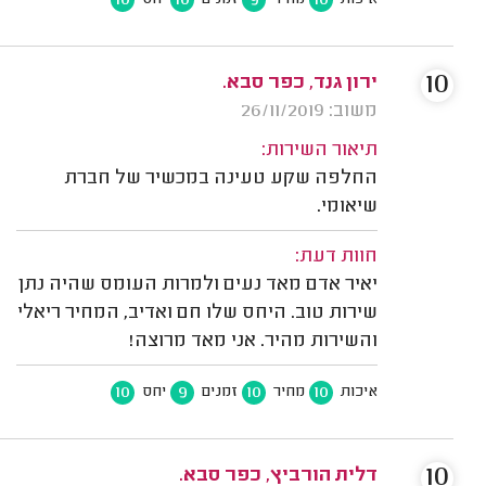
10
10
9
10
איכות
מחיר
זמנים
יחס
10
ירון גנד, כפר סבא.
משוב: 26/11/2019
תיאור השירות:
החלפה שקע טעינה במכשיר של חברת
שיאומי.
חוות דעת:
יאיר אדם מאד נעים ולמרות העומס שהיה נתן
שירות טוב. היחס שלו חם ואדיב, המחיר ריאלי
והשירות מהיר. אני מאד מרוצה!
10
9
10
10
איכות
מחיר
זמנים
יחס
10
דלית הורביץ, כפר סבא.