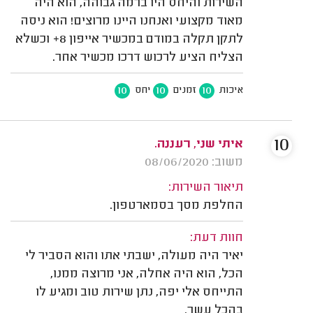
השירות והיחס היו ברמה גבוהה, הוא היה
מאוד מקצועי ואנחנו היינו מרוצים! הוא ניסה
לתקן תקלה במודם במכשיר אייפון 8+ וכשלא
הצליח הציע לרכוש דרכו מכשיר אחר.
10
10
10
איכות
זמנים
יחס
10
איתי שני, רעננה.
משוב: 08/06/2020
תיאור השירות:
החלפת מסך בסמארטפון.
חוות דעת:
יאיר היה מעולה, ישבתי אתו והוא הסביר לי
הכל, הוא היה אחלה, אני מרוצה ממנו,
התייחס אלי יפה, נתן שירות טוב ומגיע לו
בהכל עשר.