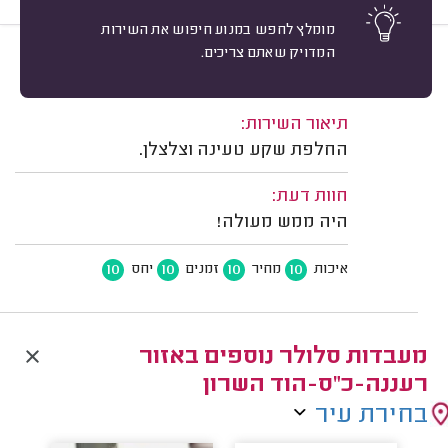
מומלץ לחפש במנוע חיפוש את השירות
המדויק שאתם צריכים.
10
עומר נ. כפר סבא.
מיון
משוב: 30/01/2026
תיאור השירות:
החלפת שקע טעינה וצלצלן.
חוות דעת:
היה ממש מעולה!
10
10
10
10
איכות
מחיר
זמנים
יחס
מעבדות סלולר נוספים באזור
רעננה-כ"ס-הוד השרון
בחירת עיר