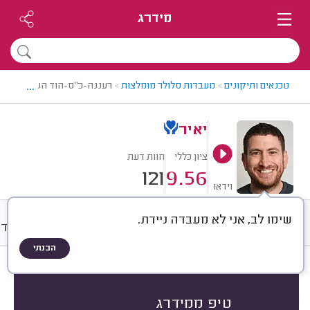
מידרג
...
טכנאים ותיקונים
>
מעבדות סלולר מומלצות
>
רעננה-כ"ס-הוד השרון > מעבד
יאיר
ציון כללי
חוות דעת
121
9.56
וידאו
שימו לב, אני לא מעבדה ניידת.
חוות דעת
מחירים
ממוצע
אודו
הבנתי
חוות דעת לפי:
הכל
(
121
)
הכי נפוצים
סוג מכשיר
סוג תיקון
טיפ ממידרג