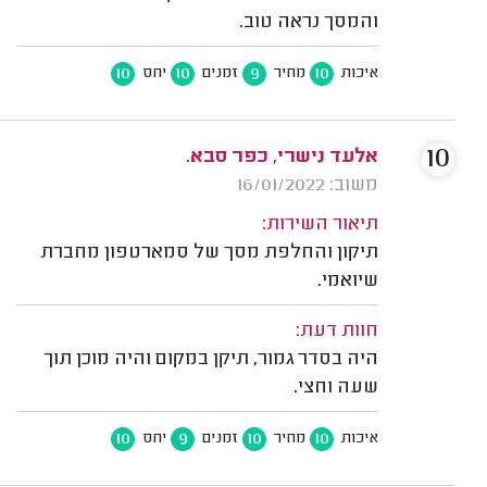
והמסך נראה טוב.
10
10
9
10
איכות
מחיר
זמנים
יחס
10
אלעד נישרי, כפר סבא.
משוב: 16/01/2022
תיאור השירות:
תיקון והחלפת מסך של סמארטפון מחברת
שיואמי.
חוות דעת:
היה בסדר גמור, תיקן במקום והיה מוכן תוך
שעה וחצי.
10
9
10
10
איכות
מחיר
זמנים
יחס