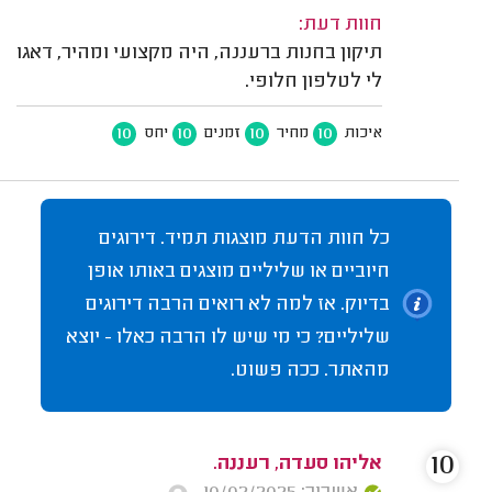
חוות דעת:
תיקון בחנות ברעננה, היה מקצועי ומהיר, דאגו
לי לטלפון חלופי.
10
10
10
10
איכות
מחיר
זמנים
יחס
כל חוות הדעת מוצגות תמיד. דירוגים
חיוביים או שליליים מוצגים באותו אופן
בדיוק. אז למה לא רואים הרבה דירוגים
שליליים? כי מי שיש לו הרבה כאלו - יוצא
מהאתר. ככה פשוט.
10
אליהו סעדה, רעננה.