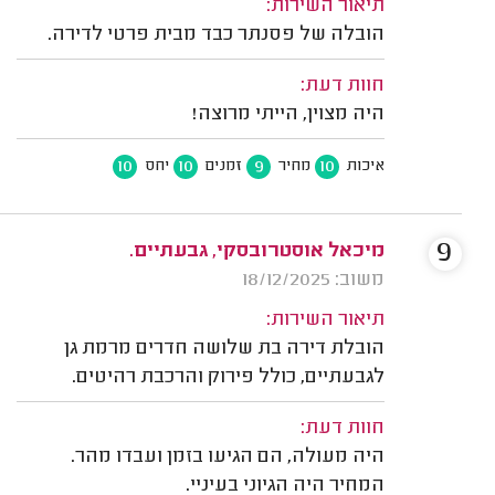
תיאור השירות:
הובלה של פסנתר כבד מבית פרטי לדירה.
חוות דעת:
היה מצוין, הייתי מרוצה!
10
10
9
10
איכות
מחיר
זמנים
יחס
9
מיכאל אוסטרובסקי, גבעתיים.
משוב: 18/12/2025
תיאור השירות:
הובלת דירה בת שלושה חדרים מרמת גן
לגבעתיים, כולל פירוק והרכבת רהיטים.
חוות דעת:
היה מעולה, הם הגיעו בזמן ועבדו מהר.
המחיר היה הגיוני בעיניי.