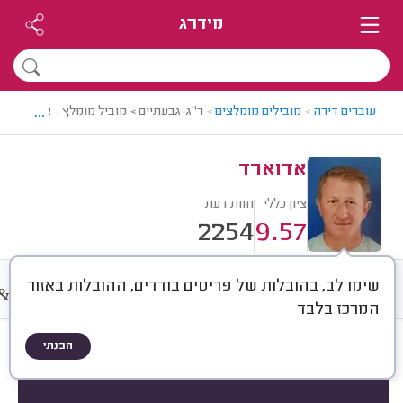
מידרג
...
עוברים דירה
>
מובילים מומלצים
>
ר"ג-גבעתיים > מוביל מומלץ - אדוארד
אדוארד
ציון כללי
חוות דעת
2254
9.57
שימו לב, בהובלות של פריטים בודדים, ההובלות באזור
&
חוות דעת
מחירים
ממוצע
A
המרכז בלבד
הבנתי
חוות דעת לפי:
הכל
(
2254
)
הכי נפוצים
סוג שירות
סוג הובלה