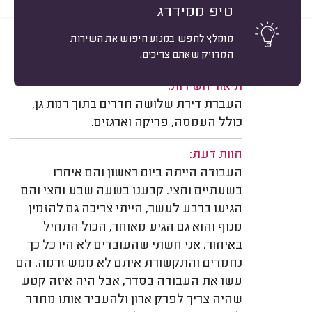
טיפ ממידרג
מומלץ לחפש במנוע חיפוש את השירות
8
אורית הוכמן, רמת גן.
מיון
המדויק שאתם צריכים.
משוב: 28/06/2026
תיאור השירות:
העברת דירת שלושה חדרים בתוך רמת גן,
כולל העמסה, פריקה וארגזים.
חוות דעת:
העבודה הייתה ביום ראשון והם איחרו
בשעתיים וחצי. קבענו בשעה שבע וחצי והם
הגיעו ברבע לעשר, הייתי צריכה גם להזמין
מנוף והוא גם הגיע מאוחר, הכול התחיל
באיחור. אני חשתי שהעובדים לא היו כל כך
נחמדים והתקשורת איתם לא ממש זרמה. הם
עשו את העבודה בסדר, אבל היה איזה קטע
שהיה צריך לפרק ארון ולהעביר אותו מחדר