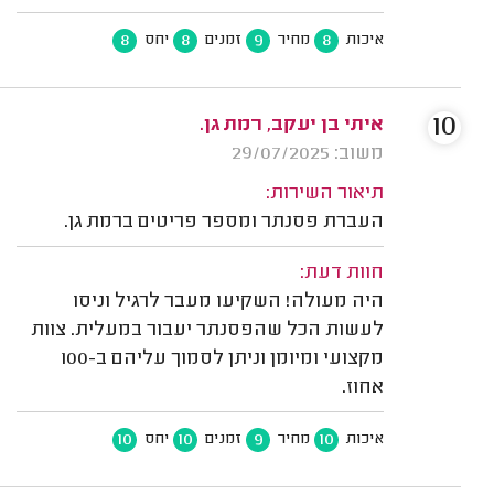
8
8
9
8
איכות
מחיר
זמנים
יחס
10
איתי בן יעקב, רמת גן.
משוב: 29/07/2025
תיאור השירות:
העברת פסנתר ומספר פריטים ברמת גן.
חוות דעת:
היה מעולה! השקיעו מעבר לרגיל וניסו
לעשות הכל שהפסנתר יעבור במעלית. צוות
מקצועי ומיומן וניתן לסמוך עליהם ב-100
אחוז.
10
10
9
10
איכות
מחיר
זמנים
יחס