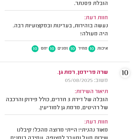
הובלת פסנתר.
חוות דעת:
נעשה בזהירות, בעדינות ובמקצועיות רבה.
היה מעולה!
10
10
10
10
איכות
מחיר
זמנים
יחס
10
שרה פרידמן, רמת גן.
משוב: 05/08/2025
תיאור השירות:
הובלה של דירת 3 חדרים, כולל פירוק והרכבה
של רהיטים, מרמת גן למודיעין.
חוות דעת:
מאוד נהניתי! הייתי מרוצה מהכל! קיבלנו
שירות מעל ומעבר למצופה. עמידה בזמנים,