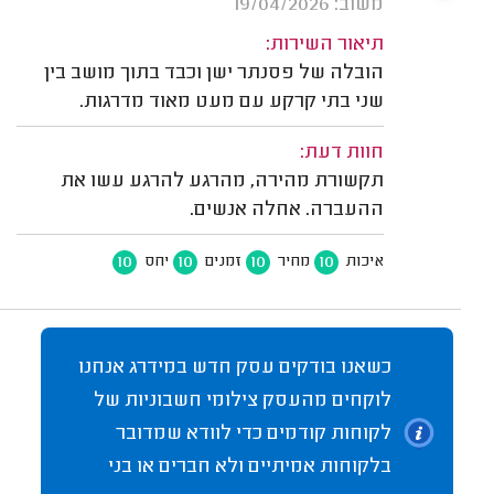
משוב: 19/04/2026
תיאור השירות:
הובלה של פסנתר ישן וכבד בתוך מושב בין
שני בתי קרקע עם מעט מאוד מדרגות.
חוות דעת:
תקשורת מהירה, מהרגע להרגע עשו את
ההעברה. אחלה אנשים.
10
10
10
10
איכות
מחיר
זמנים
יחס
כשאנו בודקים עסק חדש במידרג אנחנו
לוקחים מהעסק צילומי חשבוניות של
לקוחות קודמים כדי לוודא שמדובר
בלקוחות אמיתיים ולא חברים או בני