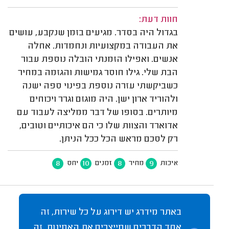
חוות דעת:
בגדול היה בסדר. מגיעים בזמן שנקבע, עושים
את העבודה במקצועיות ונחמדות. אחלה
אנשים. ואפילו הזמנתי הובלה נוספת עבור
הבת שלי. גילו חוסר גמישות והגזמה במחיר
כשביקשתי עזרה נוספת בפינוי ספה ישנה
ולהוריד ארון ישן. היה מוגזם וגרר ויכוחים
מיותרים. בסופו של דבר ממליצה לעבוד עם
אדוארד והצוות שלו כי הם איכותיים וטובים,
רק לסכם מראש הכל ככל הניתן.
8
10
8
9
איכות
מחיר
זמנים
יחס
באתר מידרג יש דירוג על כל שירות, זה
אחד הדברים שמייצרים את האמינות. זה