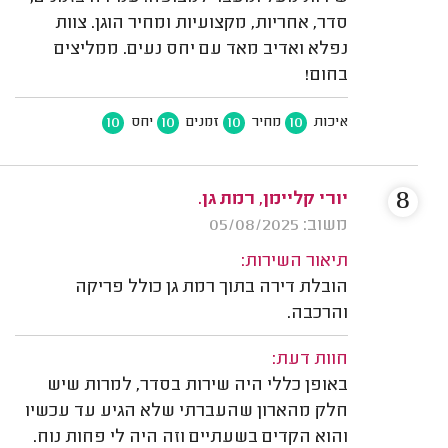
סדר, אחריות, מקצועיות ומחיר הוגן. צוות
נפלא ואדיב מאד עם יחס נעים. ממליצים
בחום!
10
10
10
10
איכות
מחיר
זמנים
יחס
8
יורי קליימן, רמת גן.
משוב: 05/08/2025
תיאור השירות:
הובלת דירה בתוך רמת גן כולל פריקה
והרכבה.
חוות דעת:
באופן כללי היה שירות בסדר, למרות שיש
חלק מהארון שהעברתי שלא הגיע עד עכשיו
והוא הקדים בשעתיים וזה היה לי פחות נוח.