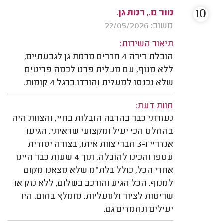
10
מור מ., רמת גן.
משוב: 22/05/2026
תיאור השירות:
הובלת דירה 4 חדרים מרמת גן לגבעתיים,
ללא מנוף, עם מעלית פרט לכמה פריטים
שלא נכנסו למעלית והורדו ברגל 4 קומות.
חוות דעת:
נעזרתי כבר בהרבה הובלות בחיי, והצוות היה
בהחלט הכי יעיל ומקצועי שראיתי. הגיעו
אנדריי ו-3 חברי צוות איתו, בצורה יסודית
עטפו והכינו להובלה. תוך 4 שעות כבר היינו
אחרי הכל, כולל בלת"מ שלא מצאנו מקום
למנוף. הכל הגיע והורכב בשלום, ללא נזק או
שריטות לציוד ולמעליות. מומלץ בחום. היו
יעילים ונחמדים גם.