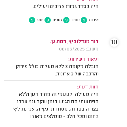
היה בסדר גמור! אדיבים ויעילים.
9
9
9
9
איכות
מחיר
זמנים
יחס
10
דור מנדלוביץ, רמת גן.
משוב: 08/06/2025
תיאור השירות:
הובלה מקומה 3 ללא מעלית כולל פירוק
והרכבה של 2 ארונות.
חוות דעת:
היה מעולה! לטעמי זה מחיר הגון וללא
הפתעות! הם הגיעו בזמן שקבענו! עבדו
בצורה בטוחה, מסודרת ונקייה. אני ממליץ
בחום ומכל הלב - מומלצים מאוד!