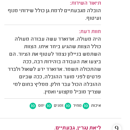
תיאור השירות:
הובלה מגבעתיים לרמת גן כולל שירותי מנוף
ועיטוף.
חוות דעת:
היה מעולה. אדוארד עשה עבודה מעולה
כולל הצוות שהגיע ביחד איתו. הצוות
השתמש בניילון נצמד לעטוף את הציוד. הם
ביצעו את העבודה בזהירות רבה, ככה
שהתכולה תשמר. אדוארד ידע לשאול ולברר
פרטים לפני מועד ההובלה, ככה שביום
ההובלה הכול עבר חלק. ממליץ בחום למי
שצריך מוביל מקצועי ואמין.
10
10
10
10
איכות
מחיר
זמנים
יחס
9
ליאת נגרין, גבעתיים.