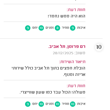
חוות דעת:
הוא היה ממש נחמד!
9
10
8
9
איכות
מחיר
זמנים
יחס
10
רם פרומן, תל אביב.
משוב: 28/12/2025
תיאור השירות:
הובלת חפצים בתוך תל אביב כולל שירותי
אריזה ומנוף.
חוות דעת:
מעולה! הכול עבד כמו שעון שווייצרי.
9
10
10
10
איכות
מחיר
זמנים
יחס