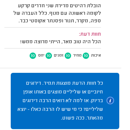
הובלת רהיטים מדירת שני חדרים קרקע
לקומה ראשונה עם מנוף. כלל העברה של
ספה, מקרר, תנור ופסנתר אקוסטי כבד.
חוות דעת:
הכל היה טוב מאד, הייתי מרוצה ממש!
10
10
10
10
איכות
מחיר
זמנים
יחס
כל חוות הדעת מוצגות תמיד. דירוגים
חיוביים או שליליים מוצגים באותו אופן
בדיוק. אז למה לא רואים הרבה דירוגים
שליליים? כי מי שיש לו הרבה כאלו - יוצא
מהאתר. ככה פשוט.