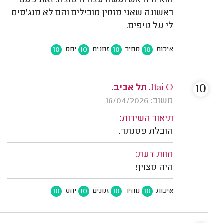
הוא היה אש ועשה עבודה טובה. זאת פעם
ראשונה שאני מזמין מובילים והם לא מנג'סים
לי על טיפים.
10
10
10
10
איכות
מחיר
זמנים
יחס
10
Itai O. תל אביב.
משוב: 16/04/2026
תיאור השירות:
הובלת פסנתר.
חוות דעת:
היה מצוין!
10
10
10
10
איכות
מחיר
זמנים
יחס