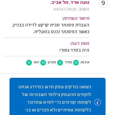
9
נועה ארד, תל אביב.
משוב: 04/07/2026
תיאור השירות:
העברת פסנתר מבית קרקע לדירה בבניין,
כאשר הפסנתר נכנס במעלית.
חוות דעת:
היה בסדר גמור!
8
10
8
10
איכות
מחיר
זמנים
יחס
כשאנו בודקים עסק חדש במידרג אנחנו
לוקחים מהעסק צילומי חשבוניות של
לקוחות קודמים כדי לוודא שמדובר
בלקוחות אמיתיים ולא חברים או בני