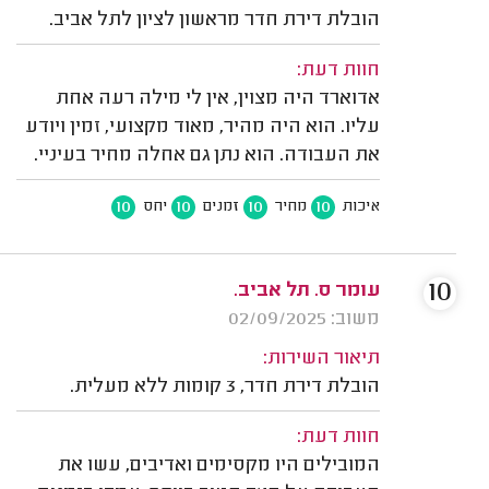
הובלת דירת חדר מראשון לציון לתל אביב.
חוות דעת:
אדוארד היה מצוין, אין לי מילה רעה אחת
עליו. הוא היה מהיר, מאוד מקצועי, זמין ויודע
את העבודה. הוא נתן גם אחלה מחיר בעיניי.
10
10
10
10
איכות
מחיר
זמנים
יחס
10
עומר ס. תל אביב.
משוב: 02/09/2025
תיאור השירות:
הובלת דירת חדר, 3 קומות ללא מעלית.
חוות דעת:
המובילים היו מקסימים ואדיבים, עשו את