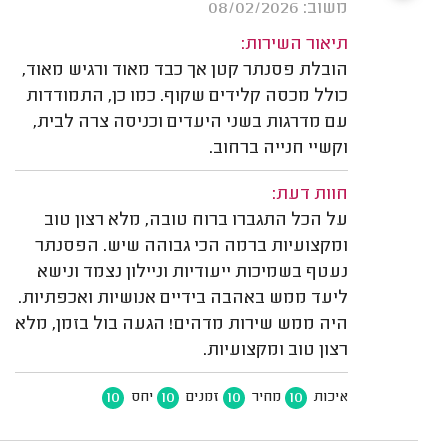
משוב: 08/02/2026
תיאור השירות:
הובלת פסנתר קטן אך כבד מאוד ורגיש מאוד,
כולל מכסה קלידים שקוף. כמו כן, התמודדות
עם מדרגות בשני היעדים וכניסה צרה לבית,
וקשיי חנייה ברחוב.
חוות דעת:
על הכל התגברו ברוח טובה, מלא רצון טוב
ומקצועיות ברמה הכי גבוהה שיש. הפסנתר
נעטף בשמיכות ייעודיות וניילון נצמד ונישא
ליעד ממש באהבה בידיים אנושיות ואכפתיות.
היה ממש שירות מדהים! הגעה בול בזמן, מלא
רצון טוב ומקצועיות.
10
10
10
10
איכות
מחיר
זמנים
יחס