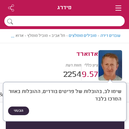
מידרג
...
עוברים דירה
>
מובילים מומלצים
>
תל אביב > מוביל מומלץ - אדוארד
אדוארד
ציון כללי
חוות דעת
2254
9.57
שימו לב, בהובלות של פריטים בודדים, ההובלות באזור
&
חוות דעת
מחירים
ממוצע
A
המרכז בלבד
הבנתי
חוות דעת לפי:
הכל
(
2254
)
הכי נפוצים
סוג שירות
סוג הובלה