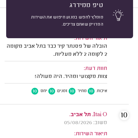
טיפ ממידרג
מומלץ לחפש במנוע חיפוש את השירות
10
אופיר א. תל אביב.
מיון
המדויק שאתם צריכים.
משוב: 05/08/2026
תיאור השירות:
הובלה של פסנתר קיר כבד בתל אביב מקומה
2 לקומה 2 ללא מעליות.
חוות דעת:
צוות מקצועי ומהיר. היה מעולה!
10
10
10
10
איכות
מחיר
זמנים
יחס
10
Itai O. תל אביב.
משוב: 05/08/2026
תיאור השירות: