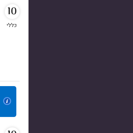
10
כללי