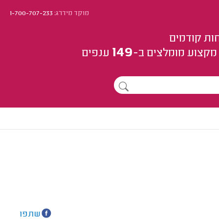
מוקד מידרג:
1-700-707-233
ות קודמים
149
מקצוע
מומלצים
ב-
ענפים
שתפו