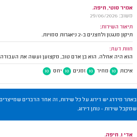
אמיר סוטי, חיפה.
משוב: 29/06/2026
תיאור השירות:
תיקון מנגנון ולחצנים ב-2 ניאגרות סמויות.
חוות דעת:
הוא היה אחלה. הוא בן אדם טוב, מקצוען ועשה את העבודה 
איכות
מחיר
זמנים
יחס
10
10
10
10
באתר מידרג יש דירוג על כל שירות, זה אחד הדברים שמייצרים
שמקבל שירות - נותן דירוג.
אדי ו. חיפה.