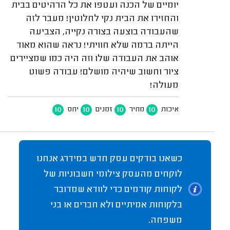
יומיים של הכנה ועטפו את כל הרהיטים בבית
והחזירו את הבית נקי לחלוטין! מעבר לזה
שהעבודה בוצעה בצורה נקייה, הצביעה
הייתה ברמה שלא חוויתי! נראה שהוא מאוד
אוהב את העבודה שלו וזה היה כמו שמציירים
ציור וחשוב שיהיה מושלם! עבודה פשוט
מעולה!
10
10
10
10
איכות
מחיר
זמנים
יחס
כשאנו בודקים עסק חדש במידרג אנחנו
לוקחים מהעסק צילומי חשבוניות של
לקוחות קודמים כדי לוודא שמדובר
בלקוחות אמיתיים ולא חברים או בני
משפחה.