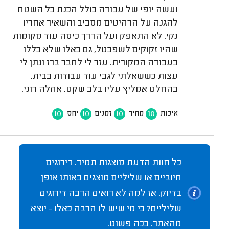
ועשה יופי של עבודה כולל הכנת כל השטח
להגנה על הרהיטים מסביב והשאיר אחריו
נקי. לא התאפק ועל הדרך כיסה עוד מקומות
שהיו זקוקים לשפכטל, גם כאלו שלא כללו
בעבודה המקורית. עזר לי לחבר ברז ונתן לי
עצות כששאלתי לגבי עוד עבודות בבית.
בהחלט אמליץ עליו בלב שקט. אחלה רוני.
10
10
10
10
איכות
מחיר
זמנים
יחס
כל חוות הדעת מוצגות תמיד. דירוגים
חיוביים או שליליים מוצגים באותו אופן
בדיוק. אז למה לא רואים הרבה דירוגים
שליליים? כי מי שיש לו הרבה כאלו - יוצא
מהאתר. ככה פשוט.