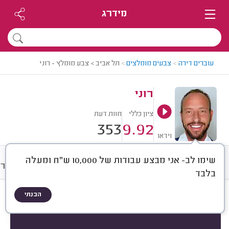
מידרג
עוברים דירה
>
צבעים מומלצים
>
תל אביב > צבע מומלץ - רוני
רוני
ציון כללי
חוות דעת
353
9.92
וידאו
שימו לב- אני מבצע עבודות של 10,000 ש"ח ומעלה
חוות דעת
מחירים
ממוצע
גלרי
בלבד
הבנתי
חוות דעת לפי:
הכל
(
353
)
הכי נפוצים
עבודות גדולות
עבודות קטנות