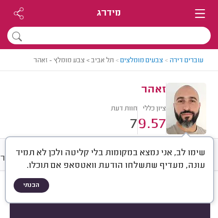
מידרג
עוברים דירה
>
צבעים מומלצים
>
תל אביב > צבע מומלץ - זאהר
זאהר
ציון כללי
חוות דעת
7
9.57
שימו לב, אני נמצא במקומות בלי קליטה ולכן לא תמיד
חוות דעת
מחירים
ממוצע
גלרי
עונה, מעדיף שתשלחו הודעת וואטסאפ אם תוכלו.
הבנתי
חוות דעת לפי:
הכל
(
7
)
10
ראתב צליבי, תל אביב.
מיון