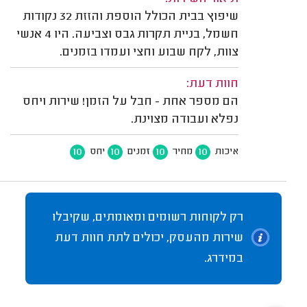
שיפוץ בבית הכולל הוספת והזזת 32 נקודות
חשמל, בניית תקרות גבס וצביעה. היו 4 אנשי
צוות, לקח שבוע וחצי ועמדו בזמנים.
חוות דעת:
הם מספר אחת - חבל על הזמן! שירות ויחס
נפלא ועבודה מצוינת.
10
10
10
10
איכות
מחיר
זמנים
יחס
רק לקוחות רשומים ומאומתים, שקיבלו
שירות מהעסק, יכולים לתת חוות דעת
במידרג.