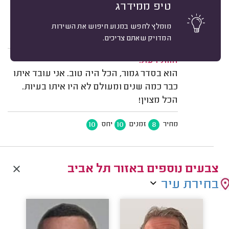
משוב: 27/02/2025
טיפ ממידרג
תיאור השירות:
מומלץ לחפש במנוע חיפוש את השירות
עבודות גבס, צבע ושפכטל בעסק.
המדויק שאתם צריכים.
חוות דעת:
הוא בסדר גמור, הכל היה טוב. אני עובד איתו
כבר כמה שנים ומעולם לא היו איתו בעיות.
הכל מצוין!
10
10
8
מחיר
זמנים
יחס
צבעים נוספים באזור תל אביב
בחירת עיר