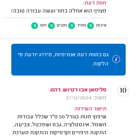
חוות דעת:
מצוין! הוא אחלה בחור ועשה עבודה טובה!
9
9
9
9
איכות
מחיר
זמנים
יחס
גם בחוות דעת אנונימיות, מידרג יודעת מי
הלקוח.
10
סלימאן אבו רטיוש, רהט.
משוב: 27/12/2024
תיאור השירות:
שיפוץ חנות בגודל 50 מ"ר שכלל עבודות
חשמל, אינסטלציה, גבס ושפכטל, צביעה,
התקנת חיפויים וקרמיקות והתקנת מערכת