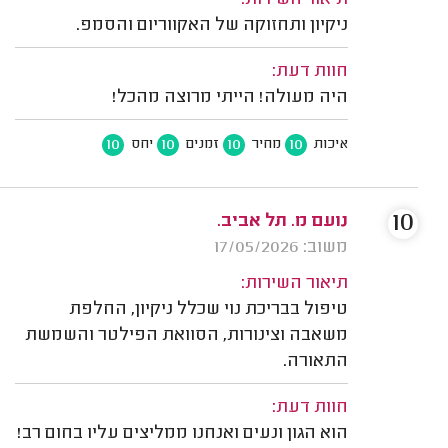
תיאור השירות:
ניקיון ותחזוקה של האקווריום והסמפ.
חוות דעת:
היה מעולה! הייתי מרוצה מהכל!
10
10
10
10
איכות
מחיר
זמנים
יחס
10
נועם מ. תל אביב.
משוב: 17/05/2026
תיאור השירות:
טיפול בבריכת נוי שכלל ניקיון, החלפת
משאבה וצינורות, הסוואת הפילטר והשמשת
התאורה.
חוות דעת:
הוא הגון ונעים ואנחנו ממליצים עליו בחום רב!