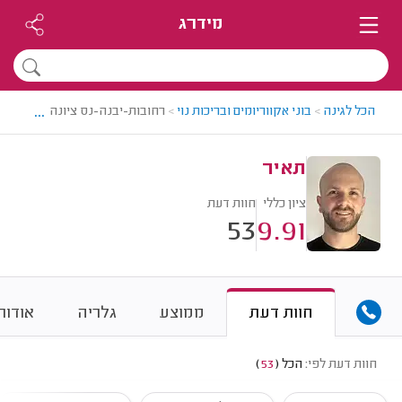
מידרג
...
הכל לגינה
>
בוני אקווריומים ובריכות נוי
>
רחובות-יבנה-נס ציונה > בונה אקו
תאיר
ציון כללי
חוות דעת
53
9.91
חוות דעת
ממוצע
גלריה
אודות
חוות דעת לפי:
הכל
(
53
)