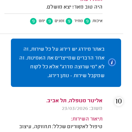
היה טוב מאד! יצא מושלם.
9
9
9
9
איכות
מחיר
זמנים
יחס
באתר מידרג יש דירוג על כל שירות, זה
אחד הדברים שמייצרים את האמינות. זה
לא "מי שרוצה מדרג" אלא כל לקוח
שמקבל שירות - נותן דירוג.
10
אלינור מנופלה, תל אביב.
משוב: 23/03/2026
תיאור השירות:
טיפול לאקווריום שכלל: תחזוקה, עיצוב