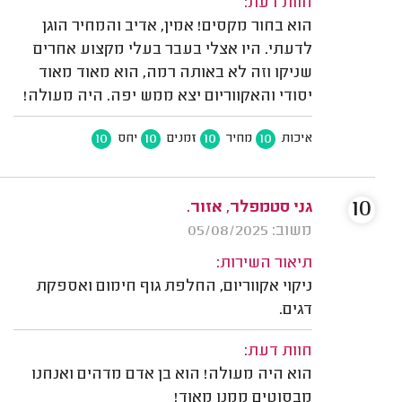
חוות דעת:
הוא בחור מקסים! אמין, אדיב והמחיר הוגן
לדעתי. היו אצלי בעבר בעלי מקצוע אחרים
שניקו וזה לא באותה רמה, הוא מאוד מאוד
יסודי והאקווריום יצא ממש יפה. היה מעולה!
10
10
10
10
איכות
מחיר
זמנים
יחס
10
גני סטמפלר, אזור.
משוב: 05/08/2025
תיאור השירות:
ניקוי אקווריום, החלפת גוף חימום ואספקת
דגים.
חוות דעת:
הוא היה מעולה! הוא בן אדם מדהים ואנחנו
מבסוטים ממנו מאוד!