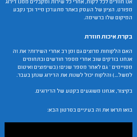
אנו חוזרים לכל לקוח, אחרי כל שירות ומקבלים ממנו דירוג
מפורט. הציון של העסק באתר מתעדכן מייד וכך נקבע
המיקום שלו ברשימה.
בקרת איכות חוזרת
האם הלקוחות מרוצים גם זמן רב אחרי השירות? את זה
אנחנו בודקים שוב אחרי מספר חודשים ובתחומים
מסויימים – גם לאחר מספר שנים! (בשיפוצים ואיטום
למשל...) והלקוח יכול לשנות את הדירוג שנתן בעבר.
בקיצור, אנחנו משוגעים בקטע של הדירוגים.
בואו תראו את זה בעיניים בסרטון הבא: