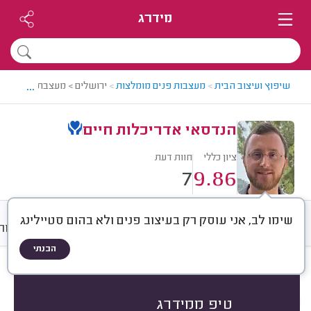
מידרג
...
שיפוץ ועיצוב הבית
>
מעצבות פנים מומלצות
>
ירושלים > מעצבת פנים מומ
הנדסאי אדריכלות חיים
ציון כללי
חוות דעת
7
9.86
שימו לב, אני עוסק רק בעיצוב פנים ולא בהום סטיילינג
חוות דעת
ממוצע
גלריה
אודות
הבנתי
חוות דעת לפי:
הכל
(
7
)
הכי נפוצים
סוג השירות
סוג החלל
טיפ ממידרג