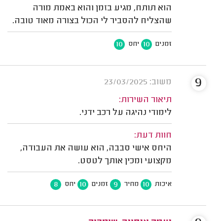
הוא תותח, מגיע בזמן והוא באמת מורה
שהצליח להסביר לי הכול בצורה מאוד טובה.
10
10
זמנים
יחס
9
משוב: 23/03/2025
תיאור השירות:
לימודי נהיגה על רכב ידני.
חוות דעת:
היחס אישי סבבה, הוא עושה את העבודה,
מקצועי ומכין אותך לטסט.
8
10
9
10
איכות
מחיר
זמנים
יחס