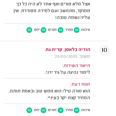
אצל מלא מורים ואף אחד לא היה כל כך
ממוקד, מתחשב ועם למידה מסודרת. אין
עליו! נשמה טובה!
10
10
10
10
איכות
מחיר
זמנים
יחס
10
הודיה בלאסן, קרית גת.
משוב: 23/03/2025
תיאור השירות:
לימוד נהיגה על גיר ידני.
חוות דעת:
הוא מורה טיל! הוא ממש טוב ובאמת תותח,
המחיר קצת יקר בעיניי.
10
10
8
10
איכות
מחיר
זמנים
יחס