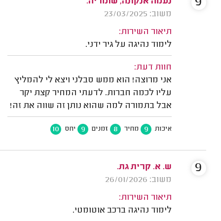
9
נעמה אנקונה, שומריה.
משוב: 23/03/2025
תיאור השירות:
לימוד נהיגה על גיר ידני.
חוות דעת:
אני מרוצה! הוא ממש סבלני ויצא לי להמליץ
עליו לכמה חברות. לדעתי המחיר קצת יקר
אבל בתמורה למה שהוא נותן זה שווה את זה!
10
9
8
9
איכות
מחיר
זמנים
יחס
9
ש. א. קרית גת.
משוב: 26/01/2026
תיאור השירות:
לימוד נהיגה ברכב אוטומטי.