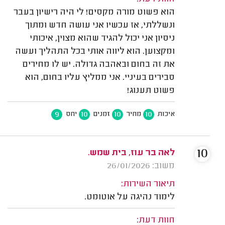
הוא פשוט מורה מקסים! לי היה רישיון בעבר
ונשללתי, אז עכשיו אני עושה חדש ומתוך
ניסיון אני יכול להגיד שהוא מצוין, איכותי
ומקצוען. הוא ליווה אותי בכל התהליך ועשה
את זה בחום ובאהבה גדולה. יש לו מחירים
סבירים בעיניי. אני ממליץ עליו בחום, הוא
פשוט תענוג!
9
10
10
10
איכות
מחיר
זמנים
יחס
10
לאה בר עוז, בית שמש.
משוב: 26/01/2026
תיאור השירות:
לימוד נהיגה על אוטומט.
חוות דעת: