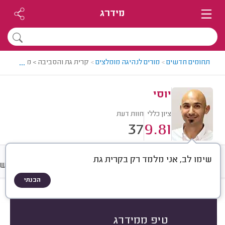
מידרג
...
תחומים חדשים
>
מורים לנהיגה מומלצים
>
קרית גת והסביבה > מורה לנהיגה
יוסי
ציון כללי
חוות דעת
37
9.81
שימו לב, אני מלמד רק בקרית גת
חוות דעת
מחירים
ממוצע
רישו
הבנתי
חוות דעת לפי:
הכל
(
37
)
ידני או אוטומטי
טיפ ממידרג