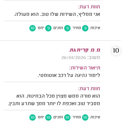
חוות דעת:
אני ממליץ, השירות שלו טוב. הוא מעולה.
10
9
9
9
איכות
מחיר
זמנים
יחס
10
מ. מ. קרית גת.
משוב: 26/01/2026
תיאור השירות:
לימוד נהיגה על רכב אוטומטי.
חוות דעת:
הוא מורה ממש מצוין מכל הבחינות. הוא
מסביר טוב ואכפת לו יותר ממך שתדע ותבין.
10
10
10
10
איכות
מחיר
זמנים
יחס