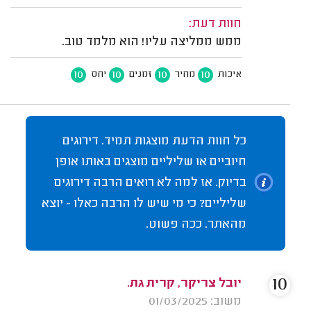
חוות דעת:
ממש ממליצה עליו! הוא מלמד טוב.
10
10
10
10
איכות
מחיר
זמנים
יחס
כל חוות הדעת מוצגות תמיד. דירוגים
חיוביים או שליליים מוצגים באותו אופן
בדיוק. אז למה לא רואים הרבה דירוגים
שליליים? כי מי שיש לו הרבה כאלו - יוצא
מהאתר. ככה פשוט.
10
יובל צריקר, קרית גת.
משוב: 01/03/2025