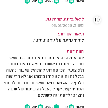
10
10
10
10
איכות
מחיר
זמנים
יחס
10
ליאל ביינה, קרית גת.
משוב: 05/01/2026
תיאור השירות:
לימוד נהיגה על גיר אוטומטי.
חוות דעת:
יוסי אחלה! הוא מסביר מאוד טוב ככה שאני
מבינה בפעם הראשונה. הוא גם מאוד נחמד
ולא צועק, הכי פחדתי להתחיל שיעורי נהיגה
בגלל זה והוא לא כזה! בזכותו אני לא מרגישה
בלחץ לנהוג ואני רואה שאני משתפרת. לדעתי
המחיר קצת יקר לי, אבל זה שיעור של שעה
וחצי אז לדעתי זה משתלם!
10
10
8
10
איכות
מחיר
זמנים
יחס