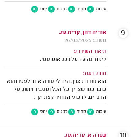
10
10
10
10
איכות
מחיר
זמנים
יחס
9
אוריה דהן, קרית גת.
משוב: 26/03/2025
תיאור השירות:
לימוד נהיגה על רכב אוטומטי.
חוות דעת:
הוא מורה מצוין. היה לי מורה אחר לפניו והוא
עובר כמו שצריך על הכל ומסביר ויושב על
הדברים. לדעתי המחיר קצת יקר.
9
9
8
10
איכות
מחיר
זמנים
יחס
10
עטרה א. קרית גת.