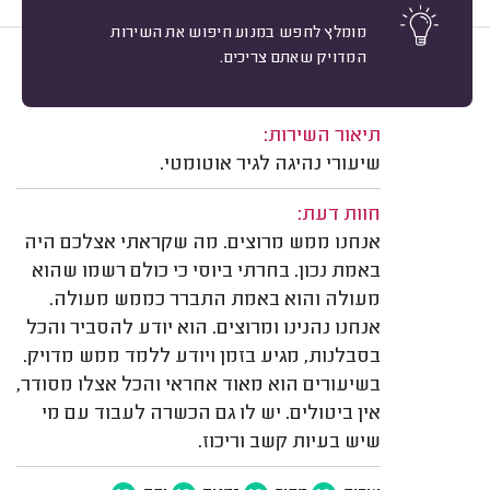
מומלץ לחפש במנוע חיפוש את השירות
המדויק שאתם צריכים.
10
ענת ברוסילובסקי, קרית גת.
מיון
משוב: 24/06/2026
תיאור השירות:
שיעורי נהיגה לגיר אוטומטי.
חוות דעת:
אנחנו ממש מרוצים. מה שקראתי אצלכם היה
באמת נכון. בחרתי ביוסי כי כולם רשמו שהוא
מעולה והוא באמת התברר כממש מעולה.
אנחנו נהנינו ומרוצים. הוא יודע להסביר והכל
בסבלנות, מגיע בזמן ויודע ללמד ממש מדויק.
בשיעורים הוא מאוד אחראי והכל אצלו מסודר,
אין ביטולים. יש לו גם הכשרה לעבוד עם מי
שיש בעיות קשב וריכוז.