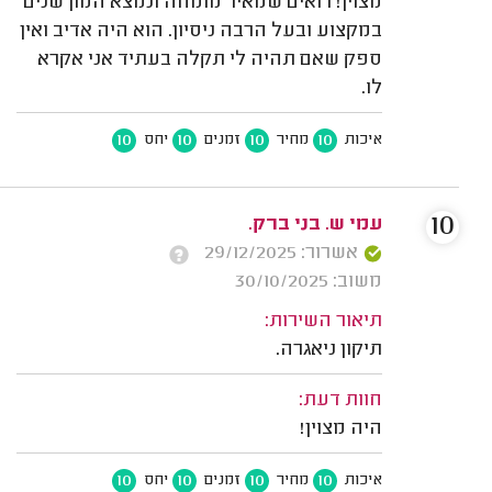
מצוין! רואים שמאיר מומחה ונמצא המון שנים
במקצוע ובעל הרבה ניסיון. הוא היה אדיב ואין
ספק שאם תהיה לי תקלה בעתיד אני אקרא
לו.
10
10
10
10
איכות
מחיר
זמנים
יחס
10
עמי ש. בני ברק.
אשרור: 29/12/2025
משוב: 30/10/2025
תיאור השירות:
תיקון ניאגרה.
חוות דעת:
היה מצוין!
10
10
10
10
איכות
מחיר
זמנים
יחס