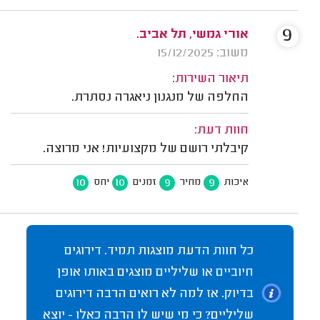
9
אורי גמשי, תל אביב.
משוב: 15/12/2025
תיאור השירות:
החלפה של מנגנון ניאגרה נסתרת.
חוות דעת:
קיבלתי רושם של מקצועיות! אני מרוצה.
10
10
9
9
איכות
מחיר
זמנים
יחס
כל חוות הדעת מוצגות תמיד. דירוגים
חיוביים או שליליים מוצגים באותו אופן
בדיוק. אז למה לא רואים הרבה דירוגים
שליליים? כי מי שיש לו הרבה כאלו - יוצא