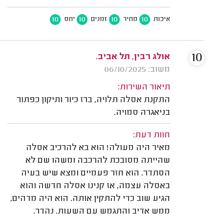
10
10
10
10
איכות
מחיר
זמנים
יחס
10
אולג רבין, תל אביב.
משוב: 06/10/2025
תיאור השירות:
התקנת אסלה תלויה, ברז כיור ותיקון כפתור
בניאגרה סמויה.
חוות דעת:
מאיר היה מעולה! הוא בא להרכיב אסלה
שהייתה מסובכת להרכבה ומשהו שם לא
הסתדר. הוא חזר פעמיים ומצא שיש בעיה
באסלה עצמה, אז קנינו אסלה חדשה והוא
הגיע שוב כדי להתקין אותה. הוא היה מדהים,
ממש אדיב והתגמש עם השעות. נהדר.