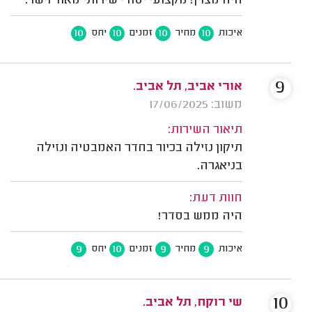
היה מצוין! מקצועי יסודי שירותי מאוד וישר.
10
10
10
10
איכות
מחיר
זמנים
יחס
9
אורי אביב, תל אביב.
משוב: 17/06/2025
תיאור השירות:
תיקון נזילה בכיור בחדר האמבטיה ונזילה
בניאגרה.
חוות דעת:
היה ממש בסדר!
9
10
9
9
איכות
מחיר
זמנים
יחס
10
שי רוקח, תל אביב.