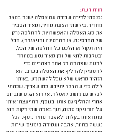
חוות דעת:
נכנסתי לדירה שכורה עם אסלה ישנה במצב
מחריד. ביקשתי הצעת מחיר, ומאיר הסביר
את סוג האסלה והאפשרויות להחלפה (רק
של החרסינה, או החרסינה והניאגרה). הכל
היה תקול אז הלכנו על החלפה של הכל,
ובעקבות לחץ של זמן מאיר נסע במיוחד
לחנות שפתחה רק אחר הצהריים כדי
להספיק להחליף את האסלה בערב. הוא
הזהיר מראש שלא נוכל להשתמש באותו
לילה כדי שהדבק יתייבש כמו שצריך. שכחתי
לבקש גם מושב לאסלה, אז הוא הגיע שוב יום
אחרי והחליף גם אותו! בנוסף, התייעצתי איתו
על חור ניקוז סתום, תוך באמת שתי דקות הוא
פתח אותו בקלות ולא גבה מחיר נוסף. הכל
נעשה בחיוך, אהבה ועמידה בזמנים. שירות