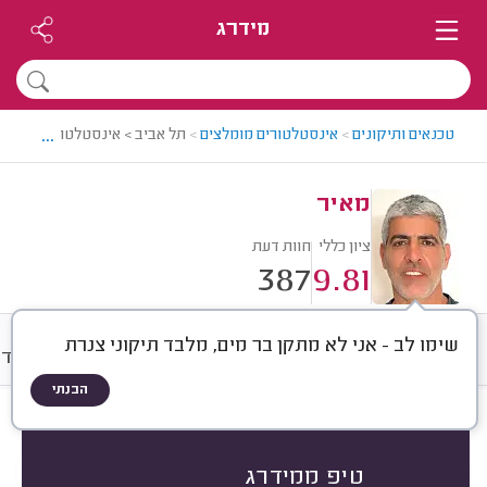
מידרג
...
טכנאים ותיקונים
>
אינסטלטורים מומלצים
>
תל אביב > אינסטלטור מומלץ -
מאיר
ציון כללי
חוות דעת
387
9.81
שימו לב - אני לא מתקן בר מים, מלבד תיקוני צנרת
חוות דעת
מחירים
ממוצע
אודו
הבנתי
חוות דעת לפי:
הכל
(
387
)
הכי נפוצים
סוגי סתימות
אביזרי אינסטלציה
טיפ ממידרג