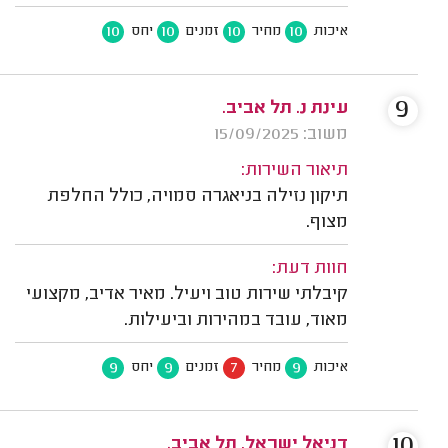
10
10
10
10
איכות
מחיר
זמנים
יחס
9
עינת נ. תל אביב.
משוב: 15/09/2025
תיאור השירות:
תיקון נזילה בניאגרה סמויה, כולל החלפת
מצוף.
חוות דעת:
קיבלתי שירות טוב ויעיל. מאיר אדיב, מקצועי
מאוד, עובד במהירות וביעילות.
9
9
7
9
איכות
מחיר
זמנים
יחס
10
דניאל ישראל, תל אביב.