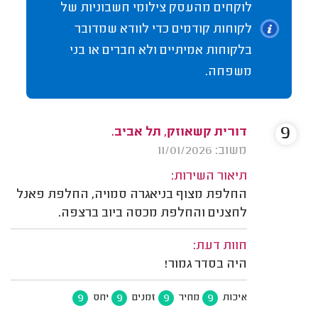
לוקחים מהעסק צילומי חשבוניות של
לקוחות קודמים כדי לוודא שמדובר
בלקוחות אמיתיים ולא חברים או בני
משפחה.
9
דורית קשאוזק, תל אביב.
משוב: 11/01/2026
תיאור השירות:
החלפת מצוף בניאגרה סמויה, החלפת פאנל
לחצנים והחלפת מכסה ביוב ברצפה.
חוות דעת:
היה בסדר גמור!
9
9
9
9
איכות
מחיר
זמנים
יחס