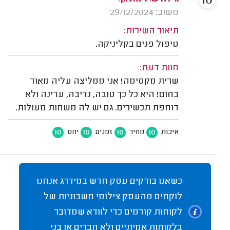
10
משוב: 29/12/2024
תיאור השירות:
טיפול פנים בקליניקה.
חוות דעת:
שרית מקסימה! אני ממליצה עליה מאוד
בחום! היא כל כך טובה, נדיבה, עדינה ולא
דוחפת תכשירים. גם יש לה משחות מעולות.
10
10
10
10
איכות
מחיר
זמנים
יחס
כשאנו בודקים עסק חדש במידרג אנחנו
לוקחים מהעסק צילומי חשבוניות של
לקוחות קודמים כדי לוודא שמדובר
בלקוחות אמיתיים ולא חברים או בני