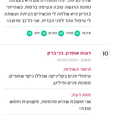
שלה נעימה, יפה ומסודרת וגם היא בעצמה
נותנת הרגשה טובה ונעימה ברמות. כשהייתי
בהריון היא שלחה לי תכשירים הביתה ועשתה
לי טיפול זוהר לפני הברית. אני כל כך מרוצה!
10
10
10
10
איכות
מחיר
זמנים
יחס
10
רעות אוסדון, בני ברק.
משוב: 01/01/2025
תיאור השירות:
טיפולי פנים בקליניקה שכללו ניקוי שחורים,
מסכות פנים ופילינג.
חוות דעת:
אני חושבת שהיא מהממת, מקצועית וממש
טובה!