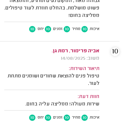
גבוהה מאוד, המקום נעים ומרגיע, והתוצאה
פשוט מושלמת. בהחלט חוזרת לעוד טיפולים.
ממליצה בחום!
10
10
10
10
איכות
מחיר
זמנים
יחס
10
אביה פרימור, רמת גן.
משוב: 14/08/2025
תיאור השירות:
טיפול פנים להוצאת שחורים ושומנים מתחת
לעור.
חוות דעת:
שירות מעולה! ממליצה עליה בחום.
10
10
10
10
איכות
מחיר
זמנים
יחס