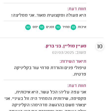
חוות דעת:
היא מעולה ומקצועית מאוד. אני ממליצה!
10
10
10
10
איכות
מחיר
זמנים
יחס
10
מעיין מזליין, בני ברק.
משוב: 02/03/2025
תיאור השירות:
טיפולי פנים והורדת סרחי עור בקליניקה
פרטית.
חוות דעת:
אני עפה עליה! הכל עשר, היא איכותית,
מקסימה, שירותית והמחיר היה זול בעיניי. אני
יצאתי משם בהרגשה מדהימה! הקליניקה