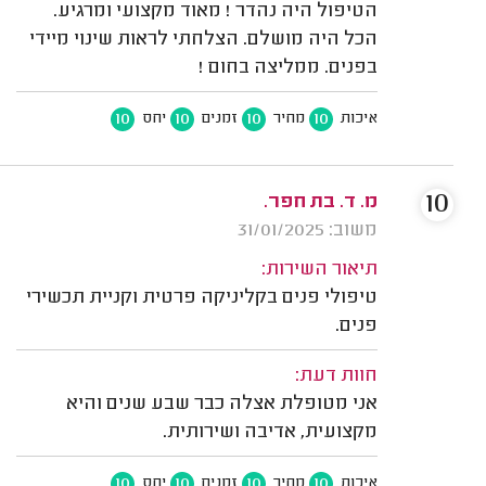
הטיפול היה נהדר ! מאוד מקצועי ומרגיע.
הכל היה מושלם. הצלחתי לראות שינוי מיידי
בפנים. ממליצה בחום !
10
10
10
10
איכות
מחיר
זמנים
יחס
10
מ. ד. בת חפר.
משוב: 31/01/2025
תיאור השירות:
טיפולי פנים בקליניקה פרטית וקניית תכשירי
פנים.
חוות דעת:
אני מטופלת אצלה כבר שבע שנים והיא
מקצועית, אדיבה ושירותית.
10
10
10
10
איכות
מחיר
זמנים
יחס