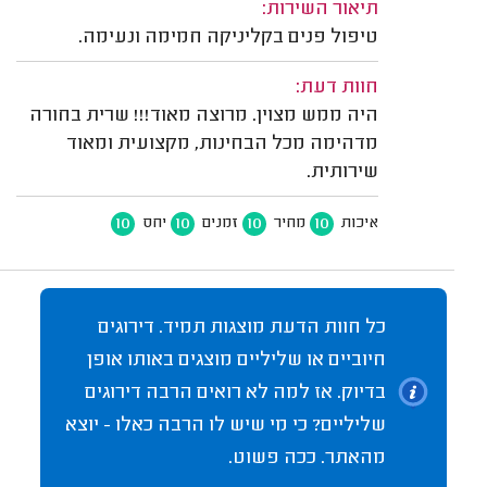
תיאור השירות:
טיפול פנים בקליניקה חמימה ונעימה.
חוות דעת:
היה ממש מצוין. מרוצה מאוד!!! שרית בחורה
מדהימה מכל הבחינות, מקצועית ומאוד
שירותית.
10
10
10
10
איכות
מחיר
זמנים
יחס
כל חוות הדעת מוצגות תמיד. דירוגים
חיוביים או שליליים מוצגים באותו אופן
בדיוק. אז למה לא רואים הרבה דירוגים
שליליים? כי מי שיש לו הרבה כאלו - יוצא
מהאתר. ככה פשוט.