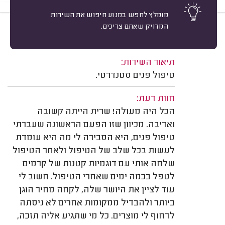
מומלץ לחפש במנוע חיפוש את השירות
המדויק שאתם צריכים.
10
נוגה פז א. רמת גן.
מיון
משוב: 16/07/2026
תיאור השירות:
טיפול פנים סטנדרטי.
חוות דעת:
הכל היה מעולה! שרית הייתה קשובה
ואדיבה. מכיוון שזו הפעם הראשונה שעברתי
טיפול פנים, היא הסבירה לי מה היא עומדת
לעשות בכל שלב של הטיפול ולאחר הטיפול
שלחה אותי עם דוגמיות קטנות של קרמים
לטפל בכמה ימים שאחרי הטיפול. חשוב לי
עוד לציין את היושר שלה, לקחה מחיר הוגן
ביותר ולהבדיל ממקומות אחרים לא ניסתה
לדחוף לי מוצרים. כל מי שתגיע אליה תזכה,