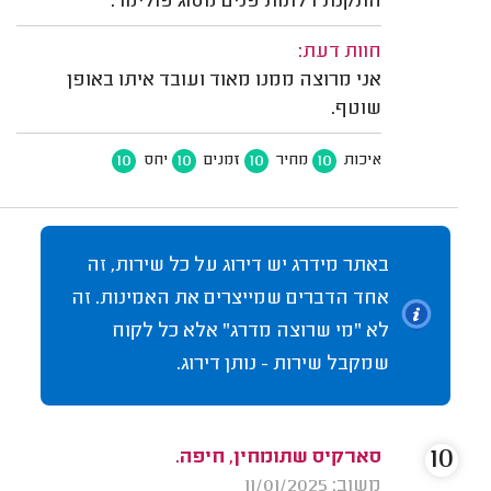
התקנת דלתות פנים מסוג פולימר.
חוות דעת:
אני מרוצה ממנו מאוד ועובד איתו באופן
שוטף.
10
10
10
10
איכות
מחיר
זמנים
יחס
באתר מידרג יש דירוג על כל שירות, זה
אחד הדברים שמייצרים את האמינות. זה
לא "מי שרוצה מדרג" אלא כל לקוח
שמקבל שירות - נותן דירוג.
10
סארקיס שתומחין, חיפה.
משוב: 11/01/2025