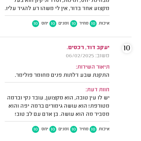
מבחינת יחס, זמינות, וסדר וניקיון הוא בעל
מקצוע אחד בדור, אין לי משהו רע להגיד עליו.
10
10
10
10
איכות
מחיר
זמנים
יחס
10
יעקב דוד, רכסים.
משוב: 06/02/2025
תיאור השירות:
התקנת שבע דלתות פנים מחומר פולימר.
חוות דעת:
יש לו עין טובה, הוא מקצוען, עובד נקי וברמה
מטורפת! הוא עושה גימורים ברמה יפה והוא
מסביר מה הוא עושה. בן אדם עם לב טוב!
10
10
10
10
איכות
מחיר
זמנים
יחס