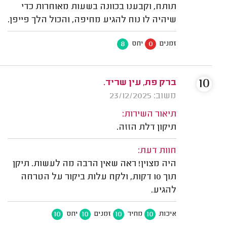
תותח, וקבענו בכוונה בשעות מאוחרות כדי
שיהיה לו נוח להגיע מחיפה, והכול הלך פייפן.
8
0
זמנים
יחס
10
ברק פת, עין שריד.
משוב: 23/12/2025
תיאור השירות:
תיקון דלת הזזה.
חוות דעת:
היה מצוין! ראה שאין הרבה מה לעשות. תיקן
תוך 10 דקות, ולקח עלות ביקור על הטרחה
להגיע.
10
10
10
10
איכות
מחיר
זמנים
יחס