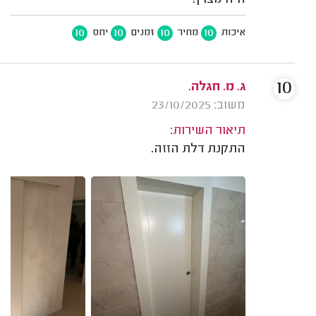
היה מצוין!
10
10
10
10
איכות
מחיר
זמנים
יחס
10
ג. מ. חגלה.
משוב: 23/10/2025
תיאור השירות:
התקנת דלת הזזה.