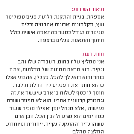
תיאור השירות:
אספקת, בניית והתקנת דלתות פנים מפולימר
ועץ, מקלחונים וארונות אמבטיה וכלים
סניטרים בגודל כמטר בהתאמה אישית כולל
חיתוך והתאמת פנלים ברצפה.
חוות דעת:
אני ממליץ עליו בחום. העבודה שלו זהב
ונקיה. הוא מראה תמונות של הדלתות, אתה
בוחר והוא דואג לך להכל. כקבלן, אהבתי אצלו
שהוא חותך את הפנלים ליד הדלתות לבד,
חוסך לי כסף לשלוח בן אדם שיעשה את זה
וגם זורק קרטונים אחריו. הוא לא מפוזר ושוכח
פגישות , אלא מנהל יומן ואפילו מזכיר שעוד
כמה ימים הוא מגיע ולהכין הכל. הבן אדם
משהו נדיר וההתקנה נקייה, ייחודית ומיוחדת.
המלצה מהלב!