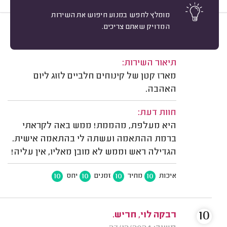
מומלץ לחפש במנוע חיפוש את השירות
המדויק שאתם צריכים.
10
ליה רגב, חריש.
מיון
משוב: 29/08/2024
תיאור השירות:
מארז קטן של קינוחים חלביים לזוג ליום
האהבה.
חוות דעת:
היא מעלפת, מהממת! ממש באה לקראתי
ברמת ההתאמה ועשתה לי בהתאמה אישית.
הגדילה ראש וממש לא מובן מאליו, אין עליה!
10
10
10
10
איכות
מחיר
זמנים
יחס
10
רבקה לוי, חריש.