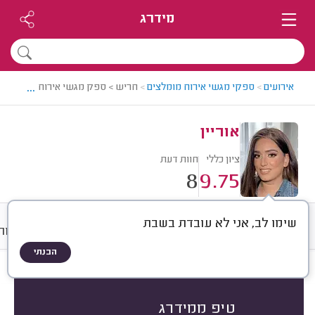
מידרג
...
אירועים
>
ספקי מגשי אירוח מומלצים
>
חריש > ספק מגשי אירוח מומלץ - או
אוריין
ציון כללי
חוות דעת
8
9.75
שימו לב, אני לא עובדת בשבת
חוות דעת
ממוצע
גלריה
אודות
הבנתי
חוות דעת לפי:
הכל
(
8
)
הכי נפוצים
איזה מגש אירוח
טיפ ממידרג