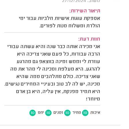
משוב: 27/12/2024
תיאור השירות:
אספקת עוגות אישיות חלביות עבור ימי
הולדת ומשלוח מנות לפורים.
חוות דעת:
אני מכירה אותה כבר שנה והיא עשתה עבורי
הרבה עבודות, כל פעם שאני צריכה היא
עוזרת לי וממש זמינה בווצאפ גם מהרגע
להרגע. היא מעלפת ומכינה לי מהר את מה
שאני צריכה. כולם מתלהבים ממה שהיא
מכינה, יש לה לב טוב ובעיניי המחירים נגישים.
היא תמיד מפנקת, אין עליה, היא בן אדם
מיוחד!
10
10
10
10
איכות
מחיר
זמנים
יחס