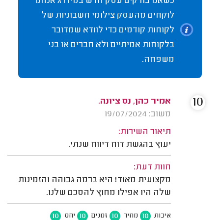
כשאנו בודקים עסק חדש במידרג אנחנו
לוקחים מהעסק צילומי חשבוניות של
לקוחות קודמים כדי לוודא שמדובר
בלקוחות אמיתיים ולא חברים או בני
משפחה.
10
אמיר כהן, נס ציונה.
משוב: 19/07/2024
תיאור השירות:
יעוץ בהגשת דוח דיווח שנתי.
חוות דעת:
מקצועית מאוד! היא ברמה גבוהה והזמינות
שלה היו אפילו מחוץ להסכם שלנו.
10
10
10
10
איכות
מחיר
זמנים
יחס