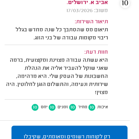
10
אביב א. ירושלים.
משוב: 17/03/2026
תיאור השירות:
תיאום מס שהסתבך כל שנה מחדש בגלל
ריבוי מקומות עבודה של בני הזוג.
חוות דעת:
היא עשתה עבודה מצוינת ומקצועית, ברמה
שאני שוקל להעביר אליה את הנהלת
החשבונות של העסק שלי. היא מדהימה,
שירותית ונעימה, והתשלום הוגן לחלוטין. היה
מצוין!
10
10
10
10
איכות
מחיר
זמנים
יחס
רק לקוחות רשומים ומאומתים, שקיבלו