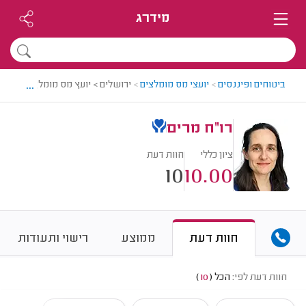
מידרג
...
ביטוחים ופיננסים
>
יועצי מס מומלצים
>
ירושלים > יועץ מס מומלץ - רו"ח מ
רו"ח מרים
ציון כללי
חוות דעת
10
10.00
חוות דעת
ממוצע
רישוי ותעודות
חוות דעת לפי:
הכל
(
10
)