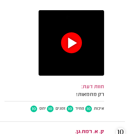
חוות דעת:
רק מחמאות!
10
10
10
10
איכות
מחיר
זמנים
יחס
10
ק. א. רמת גן.