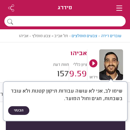
מידרג
עוברים דירה
>
צבעים מומלצים
>
תל אביב > צבע מומלץ - אביהו
אביהו
ציון כללי
חוות דעת
157
9.59
וידאו
שימו לב, אני לא עושה עבודות תיקון קטנות ולא עובד
חוות דעת
מחירים
ממוצע
גלרי
בשבתות, חגים וחול המועד.
הבנתי
חוות דעת לפי:
הכל
(
157
)
הכי נפוצים
עבודות גדולות
עבודות קטנות