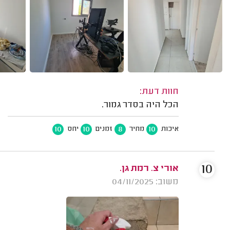
חוות דעת:
הכל היה בסדר גמור.
10
10
8
10
איכות
מחיר
זמנים
יחס
10
אורי צ. רמת גן.
משוב: 04/11/2025