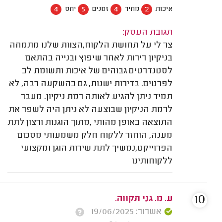
4
5
4
2
איכות
מחיר
זמנים
יחס
תגובת העסק:
צר לי על תחושת הלקוח,הצוות שלנו מתמחה
בניקיון דירות לאחר שיפוץ ובנייה בהתאם
לסטנדרטים גבוהים של איכות ותשומת לב
לפרטים. בדירות ישנות, גם בהשקעה רבה, לא
תמיד ניתן להגיע לאותה רמת ניקיון. מעבר
לרמת הניקיון שבוצעה לא ניתן היה לשפר את
התוצאה באופן מהותי ,מתוך הוגנות ורצון לתת
מענה, הוחזר ללקוח חלק משמעותי מסכום
הפרוייקט,נמשיך לתת שירות הוגן ומקצועי
ללקוחותינו
10
ע. מ. גני תקווה.
אשרור: 19/06/2025