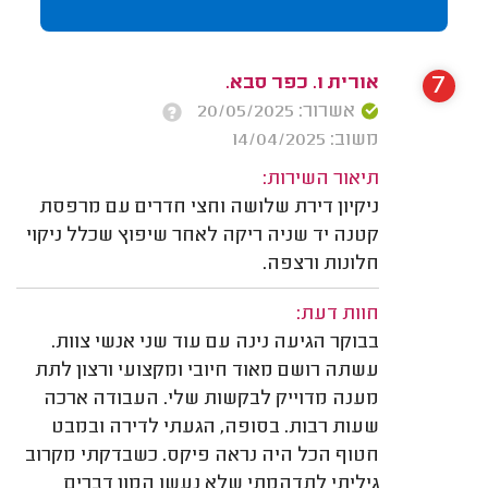
7
אורית ו. כפר סבא.
אשרור: 20/05/2025
משוב: 14/04/2025
תיאור השירות:
ניקיון דירת שלושה וחצי חדרים עם מרפסת
קטנה יד שניה ריקה לאחר שיפוץ שכלל ניקוי
חלונות ורצפה.
חוות דעת:
בבוקר הגיעה נינה עם עוד שני אנשי צוות.
עשתה רושם מאוד חיובי ומקצועי ורצון לתת
מענה מדוייק לבקשות שלי. העבודה ארכה
שעות רבות. בסופה, הגעתי לדירה ובמבט
חטוף הכל היה נראה פיקס. כשבדקתי מקרוב
גיליתי לתדהמתי שלא נעשו המון דברים