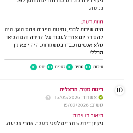
ניקוי דירה בת חמישה חדרים ומחסן לפני
כניסה.
חוות דעת:
היה שירות לבבי, זמינות מיידית ויחס הוגן. היה
להם רק יום אחד לעבוד על הדירה והם הביאו
מלא אנשים ועבדו במשמרות. היה יוצא מן
הכלל!
10
10
10
10
איכות
מחיר
זמנים
יחס
10
ריטה מנור, הרצליה.
אשרור: 15/05/2026
משוב: 15/03/2026
תיאור השירות:
ניקיון דירת 5 חדרים לפני מעבר, אחרי צביעה.