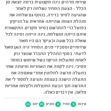
שירות מדהים. נינה מקצועית ברמה יוצאת מן
הכלל - הצעת המחיר נשלחה רק לאחר
שהגיעה לסיור בדירה, בנוסף גם שלחה את
מנהלת הצוות שהייתה אחראית על הניקיון
בפועל כדי להתרשם בסיור מקדים. התקשורת
איתם הייתה מושלמת, נינה הייתה זמינה לכל
שאלה בכל שעה ובעיקר הם היו מאוד
שירותיים ומסבירי פנים. המחיר היה הוגן מאוד
לדעתי. בסוף התהליך התברר שנוצר נזק
לאחת מתעלות הניקוז בשל שימוש בחומר
מסיבי, נינה לקחה את האחריות ופיצתה אותי
בתעלה חדשה לחלוטין אחרי שאספה את
התעלה הישנה בעצמה והגיעה למסור לי את
החדשה תוך הבעת התנצלות ולקיחת אחריות
מלאה. אין דברים כאלה.
10
10
8
9
איכות
מחיר
זמנים
יחס