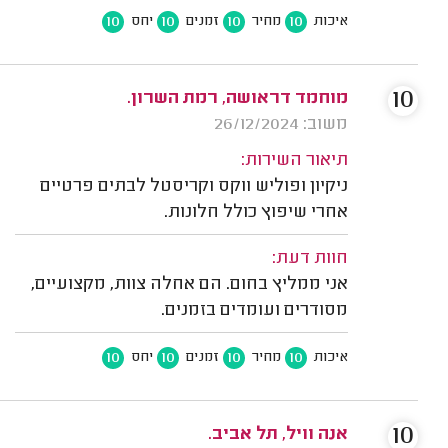
10
10
10
10
איכות
מחיר
זמנים
יחס
10
מוחמד דראושה, רמת השרון.
משוב: 26/12/2024
תיאור השירות:
ניקיון ופוליש ווקס וקריסטל לבתים פרטיים
אחרי שיפוץ כולל חלונות.
חוות דעת:
אני ממליץ בחום. הם אחלה צוות, מקצועיים,
מסודרים ועומדים בזמנים.
10
10
10
10
איכות
מחיר
זמנים
יחס
10
אנה וויל, תל אביב.