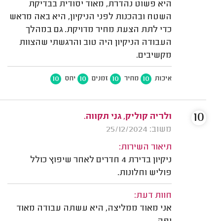
היא פשוט נהדרת, מאוד יסודית בבדיקת
השטח ובהכנות לפני הניקיון, היא באה מראש
כדי לתת הצעת מחיר מדויקת. גם במהלך
העבודה הניקיון היה טוב והרגשתי שהצוות
מקשיבים.
10
10
10
10
איכות
מחיר
זמנים
יחס
10
ולריה קוליק, גני תקווה.
משוב: 25/12/2024
תיאור השירות:
ניקיון בדירת 4 חדרים לאחר שיפוץ כולל
פוליש וחלונות.
חוות דעת:
אני מאוד ממליצה, היא עשתה עבודה מאוד