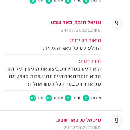
9
9
9
9
איכות
מחיר
זמנים
יחס
9
עזיאל חובב, באר שבע.
משוב: 24/07/2022
תיאור השירות:
החלפת מיכל ניאגרה גלויה.
חוות דעת:
הוא הגיע במהירות, ביצע את התיקון תיק תק,
הביא חומרים איכותיים ונתן שירות מצוין, וגם
נתן אחריות. בסך הכל ממש אחלה!
10
10
9
9
איכות
מחיר
זמנים
יחס
9
מיכאל ש. באר שבע.
משוב: 29/12/2021