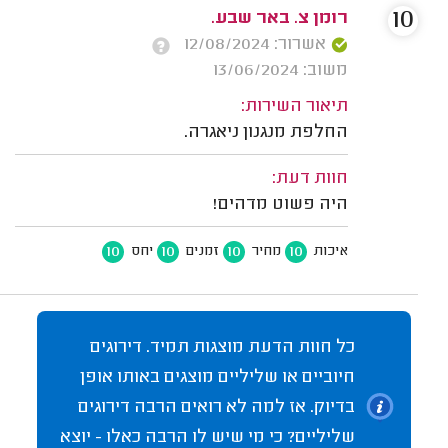
10
רומן צ. באר שבע.
אשרור: 12/08/2024
משוב: 13/06/2024
תיאור השירות:
החלפת מנגנון ניאגרה.
חוות דעת:
היה פשוט מדהים!
10
10
10
10
איכות
מחיר
זמנים
יחס
כל חוות הדעת מוצגות תמיד. דירוגים
חיוביים או שליליים מוצגים באותו אופן
בדיוק. אז למה לא רואים הרבה דירוגים
שליליים? כי מי שיש לו הרבה כאלו - יוצא