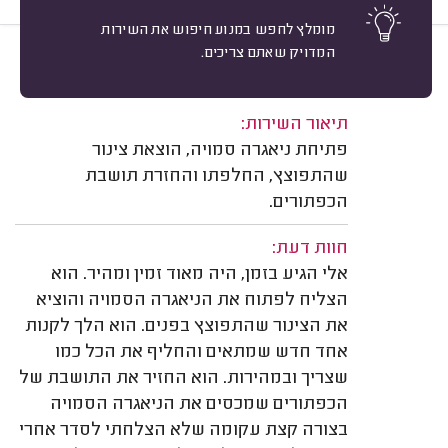
מומלץ לחפש במנוע חיפוש את השירות
המדויק שאתם צריכים.
9
דניאל ש. באר שבע.
מיון
משוב: 17/06/2026
תיאור השירות:
פתיחת ניאגרה סמויה, הוצאת צינור
שהתפוצץ, החלפתו והחזרת תושבת
הכפתורים.
חוות דעת:
אלי הגיע בזמן, היה מאוד זמין ומהיר. הוא
הצליח לפתוח את הניאגרה הסמויה והוציא
את הצינור שהתפוצץ בפנים. הוא הלך לקנות
אחד חדש שמתאים והחליף את הכל כמו
שצריך ובמהירות. הוא החזיר את התושבת של
הכפתורים שמכסים את הניאגרה הסמויה
בצורה קצת עקומה שלא הצלחתי לסדר אחרי