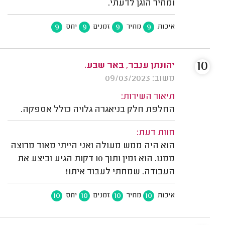
ומחיר הוגן לדעתי.
9
9
9
9
איכות
מחיר
זמנים
יחס
10
יהונתן ענבר, באר שבע.
משוב: 09/03/2023
תיאור השירות:
החלפת חלק בניאגרה גלויה כולל אספקה.
חוות דעת:
הוא היה ממש מעולה ואני הייתי מאוד מרוצה
ממנו. הוא זמין ותוך 10 דקות הגיע וביצע את
העבודה. שמחתי לעבוד איתו!
10
10
10
10
איכות
מחיר
זמנים
יחס