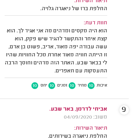
תיאור השירות:
החלפת ברז של ניאגרה גלויה.
חוות דעת:
הוא היה מקסים ומדהים מה אני אגיד לך. הוא
קצת איחר והתקשר להגיד שיש פקק, הוא
עשה עבודה יפה מאוד, אדיב, פשוט בן אדם,
זו הייתה חוויה מאוד אחרת מכל החוויות שהיו
לי בבאר שבע. האתר הזה מדהים וחוסך הרבה
התעסקות עם חאפרים.
10
10
10
10
איכות
מחיר
זמנים
יחס
9
אביחי לדרמן, באר שבע.
משוב: 04/09/2020
תיאור השירות:
החלפת ניאגרה בשירותים.